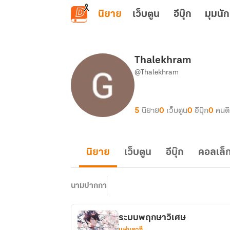
ข้ามไปยังเนื้อหาหลัก
นิยาย
เว็บตูน
อีบุ๊ก
มุมนัก
Thalekhram
@Thalekhram
5
นิยาย
0
เว็บตูน
0
อีบุ๊ก
0
คนต
นิยาย
เว็บตูน
อีบุ๊ก
คอลเล็ก
นามปากกา
ระบบพฤกษาวิเศษ
แฟนตาซี