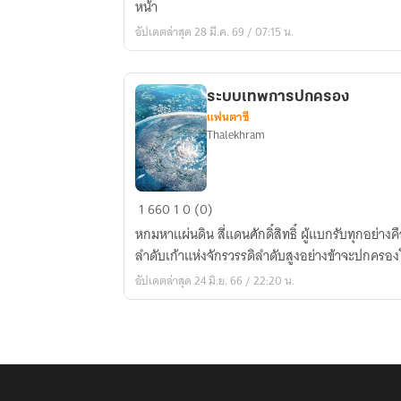
หน้า
วัน
อัปเดตล่าสุด 28 มี.ค. 69 / 07:15 น.
1
%
ระบบเทพการปกครอง
แฟนตาซี
Thalekhram
ระบบ
1
660
1
0 (0)
เทพ
หกมหาแผ่นดิน สี่แดนศักดิ์สิทธิ์ ผู้แบกรับทุกอย่างค
การ
ลำดับเก้าแห่งจักรวรรดิลำดับสูงอย่างข้าจะปกครอง
ปกครอง
อัปเดตล่าสุด 24 มิ.ย. 66 / 22:20 น.