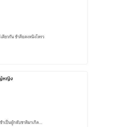
ซ่เดียวกัน ข้าคือตงหนิงโหรว
์หญิง
าเป็นผู้กลับชาติมาเกิด...