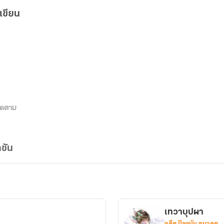
เขียน
ิดตาม
ชัน
เทวาบุปผา
อดีต ปัจจุบัน อนาคต