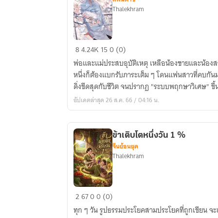
Thalekhram
ระบบ
8
4.24K
15
0 (0)
พฤกษา
พ่อและแม่ประสบอุบัติเหตุ เหลือน้องชายและน้องสาว
วิเศษ
หนึ่งก็ต้องแบกรับภาระเต็ม ๆ โดนแฟนสาวที่คบกัน
ดิ่งขีดสุดกับชีวิต จนปรากฏ "ระบบพฤกษาวิเศษ" ขึ
อัปเดตล่าสุด 26 ส.ค. 66 / 04:16 น.
ข้าเติบโตหนึ่งวัน 1 %
จีนย้อนยุค
Thalekhram
ข้า
2
67
0
0 (0)
เติบโต
ทุก ๆ วัน รูปธรรมประโยคสามประโยคที่ถูกเขียน จะเพ
หนึ่ง