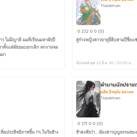
Thalekhram
เท
0
232
0
0 (0)
วา
 ไม่มีญาติ ผมที่เรียนมหาลัยปี
สู่ร่างหญิงสาวอายุยี่สิบสามปีชื่อแ
บุปผา
มาตั้งแต่มัธยมบอกเลิก ตกงานจม
้นมา
อัปเดตล่าสุด 22 มี.ค. 66 / 05:00 น.
ตำนานนักปราชญ
อดีต ปัจจุบัน อนาคต
Thalekhram
ตำนาน
0
371
0
0 (0)
นัก
ิ่มประสิทธิภาพขึ้น 1% ในวันข้าง
ข้าสงสัยว่า...น้องสาวบุญธรรมของข้
ปราชญ์