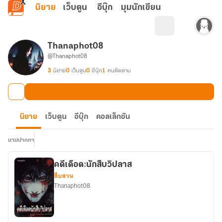
ข้ามไปยังเนื้อหาหลัก
นิยาย
เว็บตูน
อีบุ๊ก
มุมนักเขียน
Thanaphot08
@Thanaphot08
3
นิยาย
0
เว็บตูน
0
อีบุ๊ก
1
คนติดตาม
นิยาย
เว็บตูน
อีบุ๊ก
คอลเล็กชัน
นามปากกา
คดีเดือด:นักสืบวิปลาส
สืบสวน
Thanaphot08