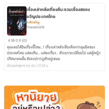
ใน
เกม
เรื่องเล่าหลังเที่ยงคืน:รวมเรื่องสยอง
จีบ
ขวัญประเทศไทย
หนุ่ม
ระทึกขวัญ
ที่
Thanaphot08
คลั่ง
ไคล้!
เรื่อง
4
38
0
0 (0)
เล่า
คุณเคยได้ยินเรื่องนี้ไหม…? เรื่องเล่าหลังเที่ยงคืนจากมุมมืดของ
หลัง
ประเทศไทย แต่ละคืน… แต่ละเรื่อง… ตัวเอกจะเปลี่ยนไป แต่ผู้หญิง
เที่ยง
ปริศนาคนนั้น ยังคงปรากฏตัวอยู่เสมอ
คืน:รวม
อัปเดตล่าสุด 8 ก.ค. 69 / 07:28 น.
เรื่อง
สยอง
ขวัญ
ประเทศไทย