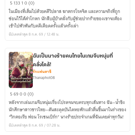
คดี
5
133
1
0 (0)
เดือด:นักสืบ
ในเมืองที่เต็มไปด้วยคดีวิปลาส ฆาตกรโรคจิต และความจริงที่ถูก
วิปลาส
ซ่อนไว้ใต้คำโกหก นักสืบผู้บ้าคลั่งกับผู้ช่วยปากร้ายของเขาจะต้อง
เข้าไปพัวพันกับคดีเดือดครั้งแล้วครั้งเล่า
อัปเดตล่าสุด 8 ก.ค. 69 / 12:48 น.
ฉันเป็นนางร้ายคนไทยในเกมจีบหนุ่มที่
คลั่งไคล้!
รักแฟนตาซี
Thanaphot08
ฉัน
5
69
0
0 (0)
เป็น
หลังจากเล่นเกมจีบหนุ่มเรื่องโปรดจนจบครบทุกเส้นทาง ฉัน—น้ำขิง
นาง
นักศึกษาสาวชาวไทย—ดันสะดุดบันไดหอพักแล้วตื่นขึ้นมาในร่างของ
ร้าย
“วิกตอเรีย ฟอน โรเซนเบิร์ก” นางร้ายประจำเกมที่ฉันเคยด่าทุกวัน!
คน
อัปเดตล่าสุด 8 ก.ค. 69 / 07:28 น.
ไทย