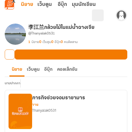
ข้ามไปยังเนื้อหาหลัก
นิยาย
เว็บตูน
อีบุ๊ก
มุมนักเขียน
李江兰กล้วยไม้ในแม่น้ำฉางเจีย
@Thanyalak0531
1
นิยาย
0
เว็บตูน
0
อีบุ๊ก
0
คนติดตาม
นิยาย
เว็บตูน
อีบุ๊ก
คอลเล็กชัน
นามปากกา
ภารกิจช่วยจอมราชามาร
วาย
Thanyalak0531