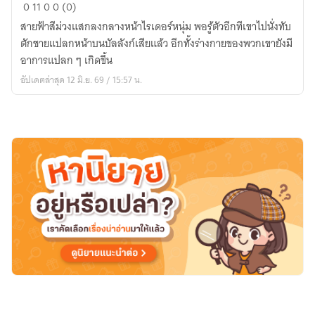
ภารกิจ
0
11
0
0 (0)
ช่วย
สายฟ้าสีม่วงแสกลงกลางหน้าไรเดอร์หนุ่ม พอรู้ตัวอีกทีเขาไปนั่งทับ
จอม
ตักชายแปลกหน้าบนบัลลังก์เสียแล้ว อีกทั้งร่างกายของพวกเขายังมี
ราชา
อาการแปลก ๆ เกิดขึ้น
มาร
อัปเดตล่าสุด 12 มิ.ย. 69 / 15:57 น.