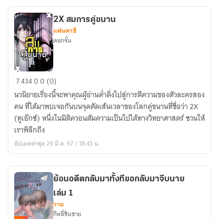
ลับ
ไป
2X สมการคู่ขนาน
จีบ
แฟนตาซี
นาย
ดอกจั๋น
เล่ม
2
2X
7
434
0
0 (0)
สมการ
นวนิยายเรื่องนี้จะพาคุณผู้อ่านด่ำดิ่งไปสู่การตีความของตัวละครสอง
คู่
คน ที่ได้มาพบเจอกันบนจุดตัดเส้นเวลาของโลกคู่ขนานที่ชื่อว่า 2X
ขนาน
(ทูเอ๊กซ์) หนึ่งในมิติควอนตัมความเป็นไปได้ทางวิทยาศาสตร์ ชวนให้
เราพิลึกถึง
อัปเดตล่าสุด 29 มี.ค. 67 / 18:43 น.
ย้อนอดีตกลับมาทั้งทีขอกลับมาจีบนาย
เล่ม 1
วาย
กีหลี่ชินชาย