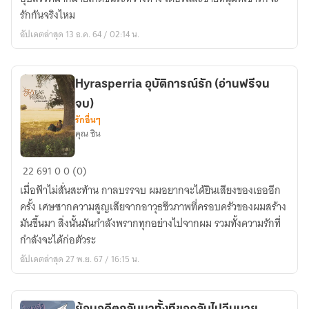
ขอก
รักกันจริงไหม
ลับ
อัปเดตล่าสุด 13 ธ.ค. 64 / 02:14 น.
ไป
จีบ
นาย
Hyrasperria อุบัติการณ์รัก (อ่านฟรีจน
นะ(Yaoi,Old
จบ)
version)
รักอื่นๆ
คุณ ชิน
Hyrasperria
22
691
0
0 (0)
อุบัติ
เมื่อฟ้าไม่สั่นสะท้าน กาลบรรจบ ผมอยากจะได้ยินเสียงของเธออีก
การณ์
ครั้ง เศษซากความสูญเสียจากอาวุธชีวภาพที่ครอบครัวของผมสร้าง
รัก
มันขึ้นมา สิ่งนั้นมันกำลังพรากทุกอย่างไปจากผม รวมทั้งความรักที่
(อ่าน
กำลังจะได้ก่อตัวระ
ฟรี
อัปเดตล่าสุด 27 พ.ย. 67 / 16:15 น.
จนจบ)