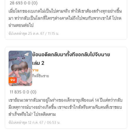
Erulite
28
693
0
0 (0)
lit
เมื่อโลกของเบเกตไม่เป็นไปตามจริง ทำให้เขาต้องสร้างทุกอย่างขึ้น
มหันตภัย
มา ทว่ากลับเป็นโลกที่ใครๆต่างคาดไม่ถึงไปพบกับพวกเขาได้ โปรด
เนรมิต
อ่านตอนต่อไป
ภาค
อัปเดตล่าสุด 25 ต.ค. 67 / 11:15 น.
ต้น
กำเนิด
อี
ย้อนอดีตกลับมาทั้งทีขอกลับไปจีบนาย
รู
เล่ม 2
ไลต์
วาย
กีหลี่ชินชาย
จบ
ย้อน
11
835
0
0 (0)
อดีต
เขาย้อนเวลากลับมาอยู่ในร่างของเด็กอายุเพียงแค่ 14 ปีแต่ทว่ากลับ
กลับ
มีเหตุการณ์บางอย่างเกิดขึ้น เขาจะเข้าใกล้หรือตามจีบคนที่เขาชอบ
มา
สำเร็จหรือไม่? โปรดติดตาม
ทั้งที
อัปเดตล่าสุด 12 ก.ค. 67 / 06:53 น.
ขอก