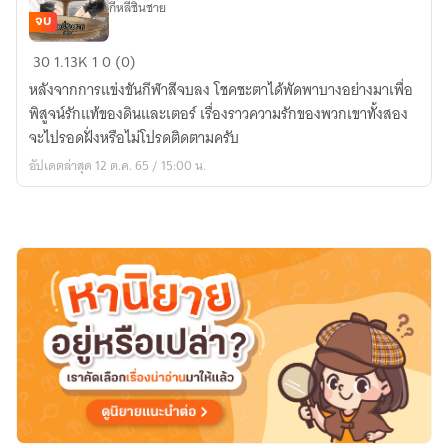
กีหลี่ชินชาย
จบ
ย้อน
30
1.13K
1
0 (0)
อดีต
หลังจากการแข่งขันกีฬาสีจบลง โชคชะตาได้พัดพาบางอย่างมาเพื่อ
กลับ
พิสูจน์รักแท้ของดินและเตอร์ เรื่องราวความรักของพวกเขาทั้งสอง
มา
จะไปรอดฝั่งหรือไม่โปรดติดตามครับ
ทั้งที
อัปเดตล่าสุด 12 ต.ค. 65 / 15:00 น.
ขอก
ลับ
มา
จีบ
นายVol.2(Yaoi,BL)