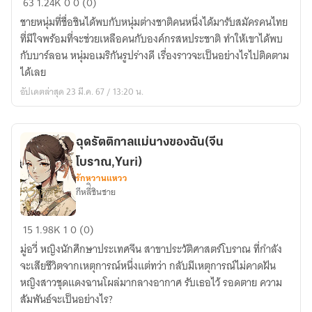
63
1.24K
0
0 (0)
สมัคร
ชายหนุ่มที่ชื่อชินได้พบกับหนุ่มต่างชาติคนหนึ่งได้มารับสมัครคนไทย
รัก
ที่มีใจพร้อมที่จะช่วยเหลือคนกับองค์กรสหประชาติ ทำให้เขาได้พบ
นาย
กับบาร์ลอน หนุ่มอเมริกันรูปร่างดี เรื่องราวจะเป็นอย่างไรไปติดตาม
เวิร์ล
ได้เลย
รัน
อัปเดตล่าสุด 23 มี.ค. 67 / 13:20 น.
เทียร์(ฺBL)
ฉุดรัตติกาลแม่นางของฉัน(จีน
โบราณ,Yuri)
รักหวานแหวว
กีหลี่ิชินชาย
ฉุด
15
1.98K
1
0 (0)
รัตติกาล
มู่อวี่ หญิงนักศึกษาประเทศจีน สาขาประวัติศาสตร์โบราณ ที่กำลัง
แม่
จะเสียชีวิตจากเหตุการณ์หนึ่งแต่ทว่า กลับมีเหตุการณ์ไม่คาดฝัน
นาง
หญิงสาวชุดแดงฉานโผล่มากลางอากาศ รับเธอไว้ รอดตาย ความ
ของ
สัมพันธ์จะเป็นอย่างไร?
ฉัน(จีน