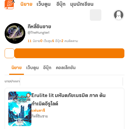
ข้ามไปยังเนื้อหาหลัก
นิยาย
เว็บตูน
อีบุ๊ก
มุมนักเขียน
กีหลี่ชินชาย
@TheHungterI
11
นิยาย
0
เว็บตูน
5
อีบุ๊ก
2
คนติดตาม
นิยาย
เว็บตูน
อีบุ๊ก
คอลเล็กชัน
นามปากกา
Erulite lit มหันตภัยเนรมิต ภาค ต้น
กำเนิดอีรูไลต์
แฟนตาซี
กีหลี่ชินชาย