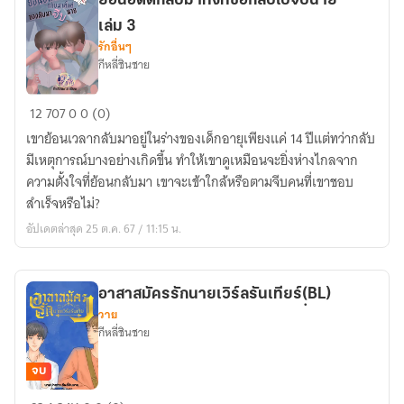
ย้อนอดีตกลับมาทั้งทีขอกลับไปจีบนาย
เล่ม 3
รักอื่นๆ
กีหลี่ชินชาย
ย้อน
12
707
0
0 (0)
อดีต
เขาย้อนเวลากลับมาอยู่ในร่างของเด็กอายุเพียงแค่ 14 ปีแต่ทว่ากลับ
กลับ
มีเหตุการณ์บางอย่างเกิดขึ้น ทำให้เขาดูเหมือนจะยิ่งห่างไกลจาก
มา
ความตั้งใจที่ย้อนกลับมา เขาจะเข้าใกล้หรือตามจีบคนที่เขาชอบ
ทั้งที
สำเร็จหรือไม่?
ขอก
อัปเดตล่าสุด 25 ต.ค. 67 / 11:15 น.
ลับ
ไป
จีบ
อาสาสมัครรักนายเวิร์ลรันเทียร์(ฺBL)
นาย
วาย
เล่ม
กีหลี่ชินชาย
3
จบ
อาสา