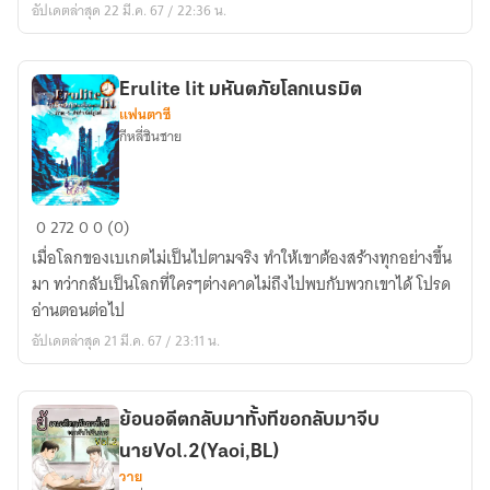
อัปเดตล่าสุด 22 มี.ค. 67 / 22:36 น.
โบราณ,Yuri)
Erulite lit มหันตภัยโลกเนรมิต
แฟนตาซี
กีหลี่ชินชาย
Erulite
0
272
0
0 (0)
lit
เมื่อโลกของเบเกตไม่เป็นไปตามจริง ทำให้เขาต้องสร้างทุกอย่างขึ้น
มหันตภัย
มา ทว่ากลับเป็นโลกที่ใครๆต่างคาดไม่ถึงไปพบกับพวกเขาได้ โปรด
โลก
อ่านตอนต่อไป
เนรมิต
อัปเดตล่าสุด 21 มี.ค. 67 / 23:11 น.
ย้อนอดีตกลับมาทั้งทีขอกลับมาจีบ
นายVol.2(Yaoi,BL)
วาย