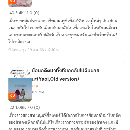
จบ
ย้อน
40
3.4K
11
0 (0)
อดีต
เมื่อชายหนุ่มประกอบอาชีพคุณครูที่เพิ่งได้รับบรรจุใหม่ๆ ต้องย้อน
กลับ
เวลากลับไป เขากลับเลือกย้อนกลับไปเพื่อตามจีบใครสักคนที่เขา
มา
แอบชอบและแอบรักสมัยวัยเรียน จะสุขสมหวังและสำเร็จหรือไม่?
ทั้งที
โปรดติดตาม
ขอก
อัปเดตล่าสุด 30 ธ.ค. 66 / 12:10 น.
ลับ
มา
จีบ
ย้อนอดีตมาทั้งทีขอกลับไปจีบนาย
นาย
นะ(Yaoi,Old version)
เล่ม
วาย
1
ชายก่อน
จบ
ย้อน
22
1.08K
7
0 (0)
อดีต
เรื่องราวของชายหนุ่มที่ชื่อเตอร์ ได้โอกาสในการย้อนกลับมาในอดีต
มา
ของตัวเองเพื่อกลับไปแก้ไขเรื่องราวทางความรักของตัวเอง และมี
ทั้งที
อุปสรรคมากมายเกิดขึ้นระหว่างทาง เตอร์และชายหนุ่มที่เขารักจะ