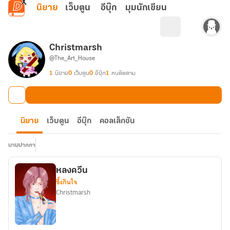
ข้ามไปยังเนื้อหาหลัก
นิยาย
เว็บตูน
อีบุ๊ก
มุมนักเขียน
Christmarsh
@The_Art_House
1
นิยาย
0
เว็บตูน
0
อีบุ๊ก
1
คนติดตาม
นิยาย
เว็บตูน
อีบุ๊ก
คอลเล็กชัน
นามปากกา
หลงควีน
ซึ้งกินใจ
Christmarsh