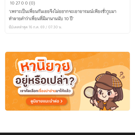
หลง
10
27
0
0 (0)
ควีน
‘เพราะเป็นเพื่อนกันเธอจึงไม่อยากจะเอาอารมณ์เพียงชั่ววูบมา
ทำลายคำว่าเพื่อนที่มีมานานนับ 10 ปี’
อัปเดตล่าสุด 16 ก.ค. 69 / 07:30 น.