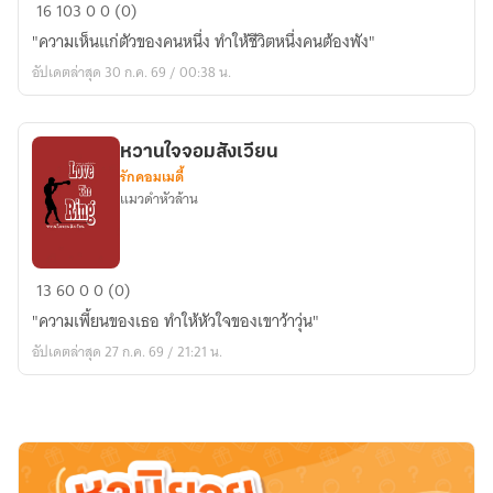
วงกต
16
103
0
0 (0)
แห่ง
"ความเห็นแก่ตัวของคนหนึ่ง ทำให้ชีวิตหนึ่งคนต้องพัง"
หัวใจ
อัปเดตล่าสุด 30 ก.ค. 69 / 00:38 น.
หวานใจจอมสังเวียน
รักคอมเมดี้
แมวดำหัวล้าน
หวาน
13
60
0
0 (0)
ใจ
"ความเพี้ยนของเธอ ทำให้หัวใจของเขาว้าวุ่น"
จอม
อัปเดตล่าสุด 27 ก.ค. 69 / 21:21 น.
สังเวียน