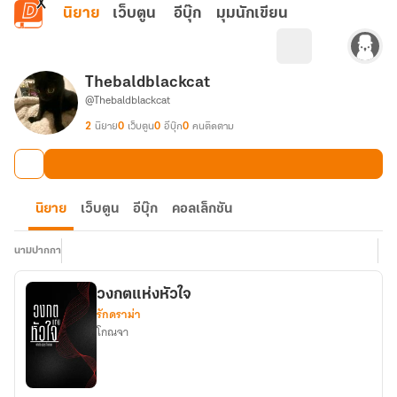
ข้ามไปยังเนื้อหาหลัก
นิยาย
เว็บตูน
อีบุ๊ก
มุมนักเขียน
Thebaldblackcat
@Thebaldblackcat
2
นิยาย
0
เว็บตูน
0
อีบุ๊ก
0
คนติดตาม
นิยาย
เว็บตูน
อีบุ๊ก
คอลเล็กชัน
นามปากกา
วงกตแห่งหัวใจ
รักดราม่า
โกณจา