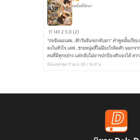
เหมันต์นิรนา
รัก
11
143
2
5.0 (2)
รอ
“รอฉันนะเมฆ…สักวันฉันจะกลับมา” คำพูดนั้นเรียบง่าย แต่หนักแน่นพอจะฝังรากลึก
เวลา
ลงในหัวใจ เดฟ…ชายหนุ่มที่ไม่มีอะไรติดตัว นอกจากความทะเยอทะยาน ส่วนเมฆ…คือ
คนที่มีทุกอย่าง แต่กลับไม่อาจป
อัปเดตล่าสุด 17 เม.ย. 69 / 16:47 น.