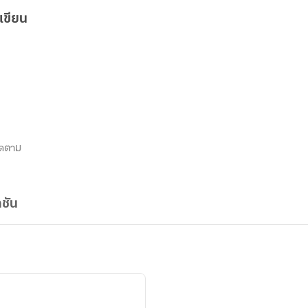
เขียน
ิดตาม
ชัน