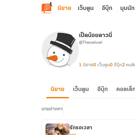
ข้ามไปยังเนื้อหาหลัก
นิยาย
เว็บตูน
อีบุ๊ก
มุมนัก
เป็ดน้อยดาวนี่
@Theowlowl
1
นิยาย
0
เว็บตูน
0
อีบุ๊ก
2
คนต
นิยาย
เว็บตูน
อีบุ๊ก
คอลเล็ก
นามปากกา
รักรอเวลา
วาย