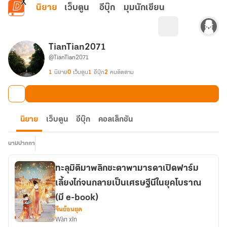
ข้ามไปยังเนื้อหาหลัก
นิยาย
เว็บตูน
อีบุ๊ก
มุมนักเขียน
TianTian2071
@TianTian2071
1
นิยาย
0
เว็บตูน
1
อีบุ๊ก
2
คนติดตาม
นิยาย
เว็บตูน
อีบุ๊ก
คอลเล็กชัน
นามปากกา
ทะลุมิติมาพลิกชะตาพามารดาเปิดฟาร์ม
เลี้ยงไก่จนกลายเป็นเศรษฐีนีในยุคโบราณ
(มี e-book)
จีนย้อนยุค
Wàn xīn