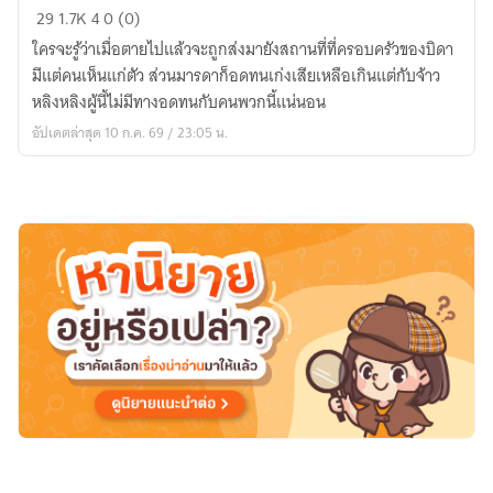
ทะลุ
29
1.7K
4
0 (0)
มิติ
ใครจะรู้ว่าเมื่อตายไปแล้วจะถูกส่งมายังสถานที่ที่ครอบครัวของบิดา
มา
มีแต่คนเห็นแก่ตัว ส่วนมารดาก็อดทนเก่งเสียเหลือเกินแต่กับจ้าว
พลิก
หลิงหลิงผู้นี้ไม่มีทางอดทนกับคนพวกนี้แน่นอน
ชะตา
อัปเดตล่าสุด 10 ก.ค. 69 / 23:05 น.
พา
มารดา
เปิด
ฟาร์ม
เลี้ยง
ไก่
จน
กลาย
เป็น
เศรษฐีนี
ใน
ยุค
โบราณ
(มี