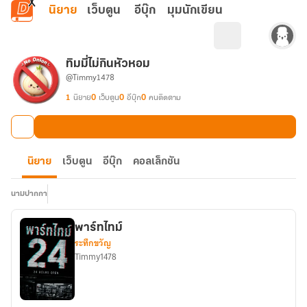
ข้ามไปยังเนื้อหาหลัก
นิยาย
เว็บตูน
อีบุ๊ก
มุมนักเขียน
ทิมมี่ไม่กินหัวหอม
@Timmy1478
1
นิยาย
0
เว็บตูน
0
อีบุ๊ก
0
คนติดตาม
นิยาย
เว็บตูน
อีบุ๊ก
คอลเล็กชัน
นามปากกา
พาร์ทไทม์
ระทึกขวัญ
Timmy1478