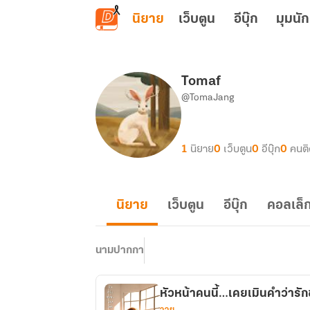
ข้ามไปยังเนื้อหาหลัก
นิยาย
เว็บตูน
อีบุ๊ก
มุมนัก
Tomaf
@TomaJang
1
นิยาย
0
เว็บตูน
0
อีบุ๊ก
0
คนต
นิยาย
เว็บตูน
อีบุ๊ก
คอลเล็ก
นามปากกา
หัวหน้าคนนี้…เคยเมินคำว่ารั
วาย