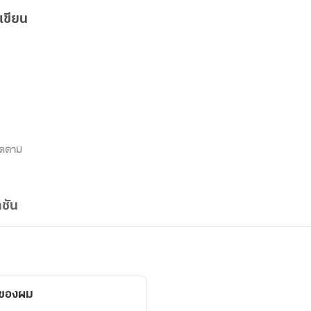
เขียน
ิดตาม
ชัน
กของผม