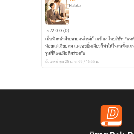
Nafoko
หัวหน้า
5
72
0
0 (0)
คน
เมื่อหัวหน้าฝ่ายขายคนใหม่ก้าวเข้ามาในบริษัท “นนท์”
นี้…
น้อยแต่เฉียบคม แค่รอยยิ้มเดียวก็ทำให้ใจคนทั้งแผ
เคย
รุ่นพี่ที่เคยมีอดีตร่วมกัน
เมิน
อัปเดตล่าสุด 25 เม.ย. 69 / 16:55 น.
คำ
ว่า
รัก
ของ
ผม