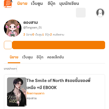
ข้ามไปยังเนื้อหาหลัก
นิยาย
เว็บตูน
อีบุ๊ก
มุมนักเขียน
ตองสาม
@Tongsam_01
2
นิยาย
0
เว็บตูน
1
อีบุ๊ก
2
คนติดตาม
นิยาย
เว็บตูน
อีบุ๊ก
คอลเล็กชัน
นามปากกา
The Smile of North #รอยยิ้มของพี่
เหนือ +มี EBOOK
รักหวานแหวว
ตองสาม