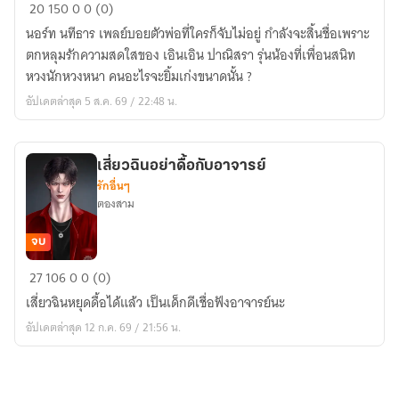
The
20
150
0
0 (0)
Smile
นอร์ท นทีธาร เพลย์บอยตัวพ่อที่ใครก็จับไม่อยู่ กำลังจะสิ้นชื่อเพราะ
of
ตกหลุมรักความสดใสของ เอินเอิน ปาณิสรา รุ่นน้องที่เพื่อนสนิท
North
หวงนักหวงหนา คนอะไรจะยิ้มเก่งขนาดนั้น ?
#รอย
อัปเดตล่าสุด 5 ส.ค. 69 / 22:48 น.
ยิ้ม
ของ
พี่
เสี่ยวฉินอย่าดื้อกับอาจารย์
เหนือ
รักอื่นๆ
+มี
ตองสาม
EBOOK
จบ
เสี่ยว
27
106
0
0 (0)
ฉิน
เสี่ยวฉินหยุดดื้อได้แล้ว เป็นเด็กดีเชื่อฟังอาจารย์นะ
อย่า
อัปเดตล่าสุด 12 ก.ค. 69 / 21:56 น.
ดื้อ
กับ
อาจารย์