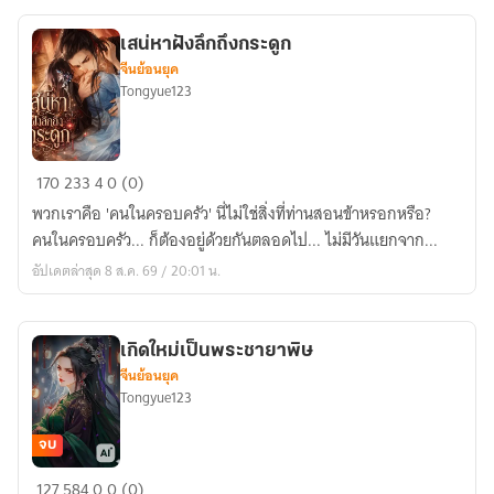
80
ก็
เสน่หาฝังลึกถึงกระดูก
โดน
จีนย้อนยุค
กัปตัน
Tongyue123
หนุ่ม
สุด
เย็น
เสน่หา
170
233
4
0 (0)
ชา
ฝัง
ตาม
พวกเราคือ 'คนในครอบครัว' นี่ไม่ใช่สิ่งที่ท่านสอนข้าหรอกหรือ?
ลึก
ตื้อ
คนในครอบครัว... ก็ต้องอยู่ด้วยกันตลอดไป... ไม่มีวันแยกจาก...
ถึง
ซะ
อัปเดตล่าสุด 8 ส.ค. 69 / 20:01 น.
กระดูก
แล้ว
เกิดใหม่เป็นพระชายาพิษ
จีนย้อนยุค
Tongyue123
จบ
เกิด
127
584
0
0 (0)