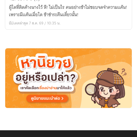
ใหม่
ผู้ใดที่ติดค้างนางไว้ หึ! ไม่เป็นไร คนอย่างข้าไม่ชอบจดจำความแค้น!
เป็น
เพราะมีแค้นเมื่อใด ข้าชำระคืนเดี๋ยวนั้น!
พระ
อัปเดตล่าสุด 7 ส.ค. 69 / 10:35 น.
ชายา
พิษ