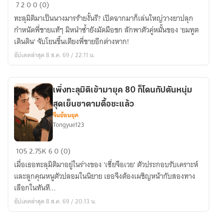
ทะลุ
7
2
0
0 (0)
มิติ
ทะลุมิติมาเป็นนางมารร้ายงั้นรึ? เปิดฉากมาก็เล่นใหญ่วางยาปลุก
สวมรอย
กำหนัดพี่ชายแท้ๆ มิหนำซ้ำยังมัดมือชก ลักพาตัวคู่หมั้นของ 'ยมทูต
นาง
เดินดิน' จับโยนขึ้นเตียงพี่ชายอีกต่างหาก!
ร้าย
อัปเดตล่าสุด 8 ส.ค. 69 / 22:11 น.
มี
น้ำพุ
วิเศษ
เพิ่งทะลุมิติเข้ามายุค 80 ก็โดนกัปตันหนุ่ม
คู่
สุดเย็นชาตามตื้อซะแล้ว
กาย
จีนย้อนยุค
พา
Tongyue123
ทั้ง
บ้าน
เพิ่ง
105
2.75K
6
0 (0)
พลิก
ทะลุ
ฟื้น
เมื่อเธอทะลุมิติมาอยู่ในร่างของ 'เซี่ยจือเวย' ตัวประกอบรับเคราะห์
มิติ
และลูกคุณหนูตัวปลอมในนิยาย เธอจึงต้องเผชิญหน้ากับสองทาง
เข้า
เลือกในทันที...
มา
อัปเดตล่าสุด 8 ส.ค. 69 / 20:13 น.
ยุค