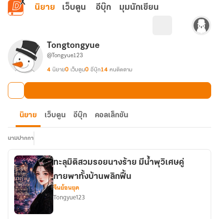
ข้ามไปยังเนื้อหาหลัก
นิยาย
เว็บตูน
อีบุ๊ก
มุมนักเขียน
Tongtongyue
@Tongyue123
4
นิยาย
0
เว็บตูน
0
อีบุ๊ก
14
คนติดตาม
นิยาย
เว็บตูน
อีบุ๊ก
คอลเล็กชัน
นามปากกา
ทะลุมิติสวมรอยนางร้าย มีน้ำพุวิเศษคู่
กายพาทั้งบ้านพลิกฟื้น
จีนย้อนยุค
Tongyue123