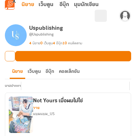
ข้ามไปยังเนื้อหาหลัก
นิยาย
เว็บตูน
อีบุ๊ก
มุมนักเขียน
Uspublishing
@Uspublishing
4
นิยาย
0
เว็บตูน
4
อีบุ๊ก
10
คนติดตาม
นิยาย
เว็บตูน
อีบุ๊ก
คอลเล็กชัน
นามปากกา
Not Yours เมื่อผมไม่ใช่
วาย
แบมแบม_US