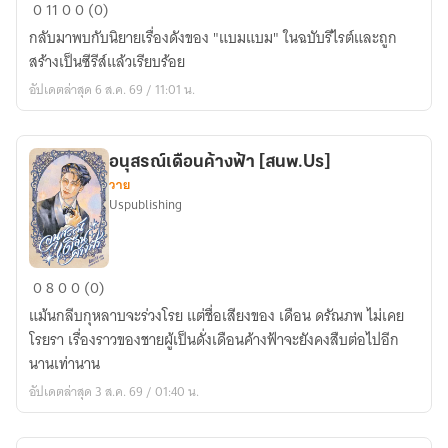
Not
0
11
0
0 (0)
Yours
กลับมาพบกับนิยายเรื่องดังของ "แบมแบม" ในฉบับรีไรต์และถูก
เมื่อ
สร้างเป็นซีรีส์แล้วเรียบร้อย
ผม
อัปเดตล่าสุด 6 ส.ค. 69 / 11:01 น.
ไม่ใช่
อนุสรณ์เดือนค้างฟ้า [สนพ.Us]
วาย
Uspublishing
อนุสรณ์
0
8
0
0 (0)
เดือน
แม้นกลีบกุหลาบจะร่วงโรย แต่ชื่อเสียงของ เดือน ดรัณภพ ไม่เคย
ค้าง
โรยรา เรื่องราวของชายผู้เป็นดั่งเดือนค้างฟ้าจะยังคงสืบต่อไปอีก
ฟ้า
นานเท่านาน
[สนพ.Us]
อัปเดตล่าสุด 3 ส.ค. 69 / 01:40 น.