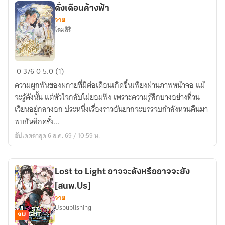
ดั่งเดือนค้างฟ้า
วาย
โสมสิริ
ดั่ง
0
376
0
5.0 (1)
เดือน
ความผูกพันของผกายที่มีต่อเดือนเกิดขึ้นเพียงผ่านภาพหน้าจอ แม้
ค้าง
จะรู้ดังนั้น แต่หัวใจกลับไม่ยอมฟัง เพราะความรู้สึกบางอย่างที่วน
ฟ้า
เวียนอยู่กลางอก ประหนึ่งเรื่องราวอันยากจะบรรจบกำลังหวนคืนมา
พบกันอีกครั้ง...
อัปเดตล่าสุด 6 ส.ค. 69 / 10:59 น.
Lost to Light อาจจะดังหรืออาจจะยัง
[สนพ.Us]
วาย
Uspublishing
จบ