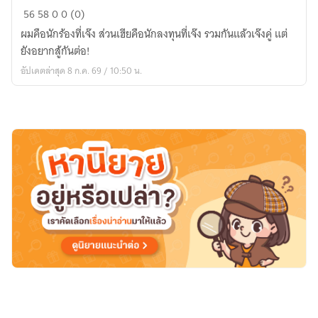
Lost
56
58
0
0 (0)
to
ผมคือนักร้องที่เจ๊ง ส่วนเฮียคือนักลงทุนที่เจ๊ง รวมกันแล้วเจ๊งคู่ แต่
Light
ยังอยากสู้กันต่อ!
อาจ
อัปเดตล่าสุด 8 ก.ค. 69 / 10:50 น.
จะ
ดัง
หรือ
อาจ
จะ
ยัง
[สนพ.Us]