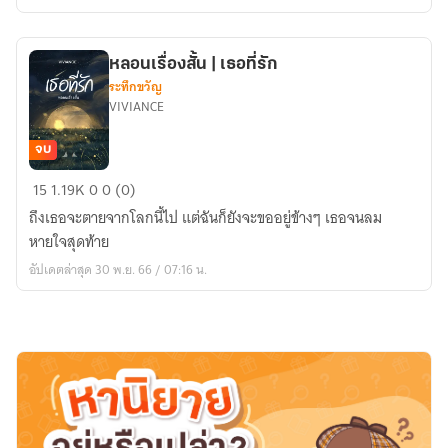
หลอนเรื่องสั้น | เธอที่รัก
ระทึกขวัญ
VIVIANCE
จบ
หลอน
15
1.19K
0
0 (0)
เรื่อง
ถึงเธอจะตายจากโลกนี้ไป แต่ฉันก็ยังจะขออยู่ข้างๆ เธอจนลม
สั้น
หายใจสุดท้าย
|
อัปเดตล่าสุด 30 พ.ย. 66 / 07:16 น.
เธอ
ที่รัก