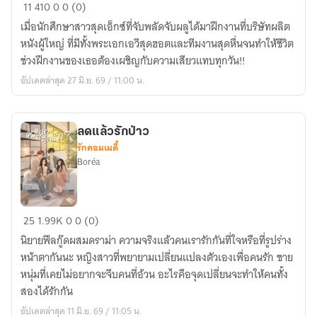
เอ
11
410
0
0 (0)
วี
เมื่อนักศึกษาสาวสุดเอ็กซ์ที่จับพลัดจับผลูได้มาฝึกงานที่บริษัทผลิต
ที่รัก(ฉบับ
หนังผู้ใหญ่ ที่มีทั้งพระเอกเอวีสุดฮอตและทีมงานสุดหื่นจนทำให้ชีวิต
เด็ก
ช่วงฝึกงานของเธอต้องเผชิญกับความเสียวแทบทุกวัน!!
ฝึกงาน)
อัปเดตล่าสุด 27 มิ.ย. 69 / 11:00 น.
ลดแล้วรักป่าว
รักคอมเมดี้
Boréa
ลด
25
1.99K
0
0 (0)
แล้ว
นิยายฟีลกู๊ดผสมดราม่า ความจริงแล้วคนเรารักกันที่ใจหรือที่รูปร่าง
รัก
หน้าตากันนะ หญิงสาวที่พยายามเปลี่ยนแปลงตัวเองเพื่อคนรัก ชาย
ป่าว
หนุ่มที่เคยไม่อยากจะจีบคนที่อ้วน อะไรคือจุดเปลี่ยนจะทำให้คนทั้ง
สองได้รักกัน
อัปเดตล่าสุด 11 มิ.ย. 69 / 11:05 น.