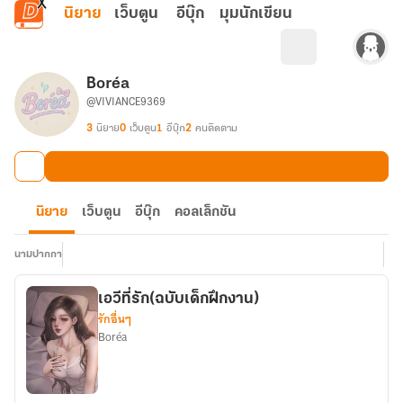
ข้ามไปยังเนื้อหาหลัก
นิยาย
เว็บตูน
อีบุ๊ก
มุมนักเขียน
Boréa
@VIVIANCE9369
3
นิยาย
0
เว็บตูน
1
อีบุ๊ก
2
คนติดตาม
นิยาย
เว็บตูน
อีบุ๊ก
คอลเล็กชัน
นามปากกา
เอวีที่รัก(ฉบับเด็กฝึกงาน)
รักอื่นๆ
Boréa