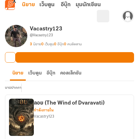
ข้ามไปยังเนื้อหาหลัก
นิยาย
เว็บตูน
อีบุ๊ก
มุมนักเขียน
Vacastry123
@Vacastry123
3
นิยาย
0
เว็บตูน
0
อีบุ๊ก
0
คนติดตาม
นิยาย
เว็บตูน
อีบุ๊ก
คอลเล็กชัน
นามปากกา
ลอย (The Wind of Dvaravati)
กำลังภายใน
Vacastry123