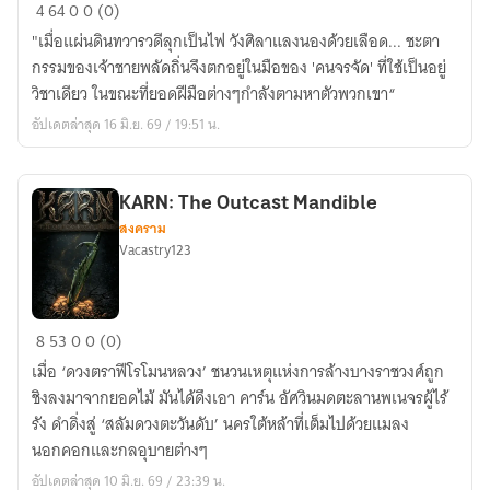
ลอย
4
64
0
0 (0)
(The
"เมื่อแผ่นดินทวารวดีลุกเป็นไฟ วังศิลาแลงนองด้วยเลือด... ชะตา
Wind
กรรมของเจ้าชายพลัดถิ่นจึงตกอยู่ในมือของ 'คนจรจัด' ที่ใช้เป็นอยู่
of
วิชาเดียว ในขณะที่ยอดฝีมือต่างๆกำลังตามหาตัวพวกเขา“
Dvaravati)
อัปเดตล่าสุด 16 มิ.ย. 69 / 19:51 น.
KARN: The Outcast Mandible
สงคราม
Vacastry123
KARN:
8
53
0
0 (0)
The
เมื่อ ‘ดวงตราฟีโรโมนหลวง’ ชนวนเหตุแห่งการล้างบางราชวงศ์ถูก
Outcast
ชิงลงมาจากยอดไม้ มันได้ดึงเอา คาร์น อัศวินมดตะลานพเนจรผู้ไร้
Mandible
รัง ดำดิ่งสู่ ‘สลัมดวงตะวันดับ’ นครใต้หล้าที่เต็มไปด้วยแมลง
นอกคอกและกลอุบายต่างๆ
อัปเดตล่าสุด 10 มิ.ย. 69 / 23:39 น.