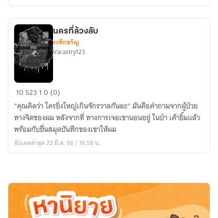
นครที่ล้วงลับ
ระทึกขวัญ
Vacastry123
นคร
10
523
1
0 (0)
ที่
"คุณคิดว่า ใครยิ่งใหญ่เกินจักรวาลกันละ" มันคือคำถามจากผู้ป่วย
ล้วง
ทางจิตของผม หลังจากที่ ทางการเจอเขานอนอยู่ ในป่า เค้ายิ้มแล้ว
ลับ
พร้อมกับยื่นสมุดบันทึกของเขาให้ผม
อัปเดตล่าสุด 22 มี.ค. 66 / 16:58 น.