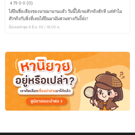
ปราบ
4
79
0
0 (0)
พยศ
ได้ยินชื่อเสียงของนายมานานแล้ว วันนี้ได้เจอตัวจริงสักที แต่ทำไม
เพื่อน(ไม่)สนิท
ตัวจริงกับสิ่งที่เคยได้ยินมามันสวนทางกันงี้ล่ะ?
อัปเดตล่าสุด 8 มิ.ย. 69 / 18:00 น.