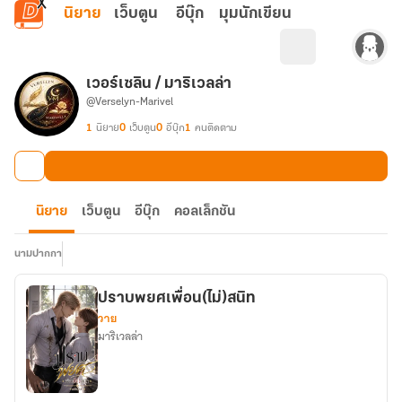
ข้ามไปยังเนื้อหาหลัก
นิยาย
เว็บตูน
อีบุ๊ก
มุมนักเขียน
เวอร์เซลิน / มาริเวลล่า
@Verselyn-Marivel
1
นิยาย
0
เว็บตูน
0
อีบุ๊ก
1
คนติดตาม
นิยาย
เว็บตูน
อีบุ๊ก
คอลเล็กชัน
นามปากกา
ปราบพยศเพื่อน(ไม่)สนิท
วาย
มาริเวลล่า