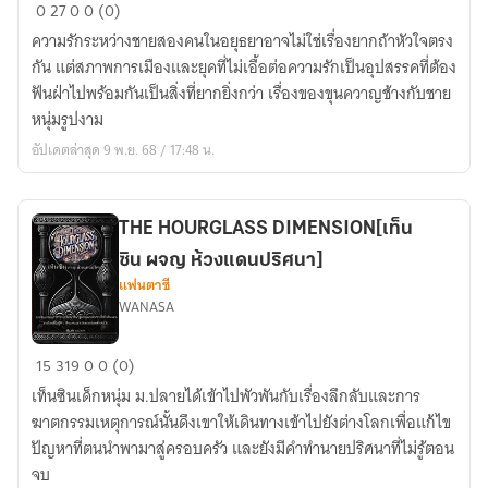
พ่อ
0
27
0
0 (0)
พลาย
ความรักระหว่างชายสองคนในอยุธยาอาจไม่ใช่เรื่องยากถ้าหัวใจตรง
ทอง
กัน แต่สภาพการเมืองและยุคที่ไม่เอื้อต่อความรักเป็นอุปสรรคที่ต้อง
กับ
ฟันฝ่าไปพร้อมกันเป็นสิ่งที่ยากยิ่งกว่า เรื่องของขุนควาญช้างกับชาย
วรรธ
หนุ่มรูปงาม
นริศ
อัปเดตล่าสุด 9 พ.ย. 68 / 17:48 น.
In
the
Shadow
THE HOURGLASS DIMENSION[เท็น
of
ซิน ผจญ ห้วงแดนปริศนา]
Phlai-
แฟนตาซี
Thong's
WANASA
Glory
THE
15
319
0
0 (0)
HOURGLASS
เท็นซินเด็กหนุ่ม ม.ปลายได้เข้าไปพัวพันกับเรื่องลึกลับและการ
DIMENSION[เท็น
ฆาตกรรมเหตุการณ์นั้นดึงเขาให้เดินทางเข้าไปยังต่างโลกเพื่อแก้ไข
ซิน
ปัญหาที่ตนนำพามาสู่ครอบครัว และยังมีคำทำนายปริศนาที่ไม่รู้ตอน
ผจญ
จบ