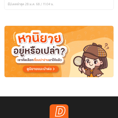
ห้วง
อัปเดตล่าสุด 28 ม.ค. 68 / 11:04 น.
แดน
ปริศนา]