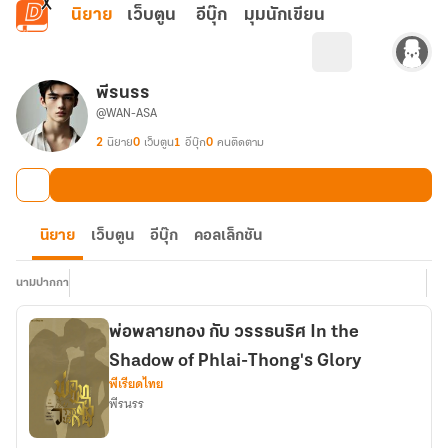
ข้ามไปยังเนื้อหาหลัก
นิยาย
เว็บตูน
อีบุ๊ก
มุมนักเขียน
พีรนรร
@WAN-ASA
2
นิยาย
0
เว็บตูน
1
อีบุ๊ก
0
คนติดตาม
นิยาย
เว็บตูน
อีบุ๊ก
คอลเล็กชัน
นามปากกา
พ่อพลายทอง กับ วรรธนริศ In the
Shadow of Phlai-Thong's Glory
พีเรียดไทย
พีรนรร