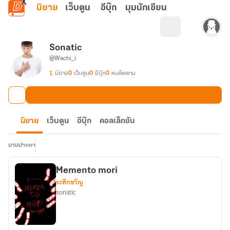
ข้ามไปยังเนื้อหาหลัก
นิยาย
เว็บตูน
อีบุ๊ก
มุมนักเขียน
Sonatic
@Wachi_i
1
นิยาย
0
เว็บตูน
0
อีบุ๊ก
0
คนติดตาม
นิยาย
เว็บตูน
อีบุ๊ก
คอลเล็กชัน
นามปากกา
Memento mori
ระทึกขวัญ
sonatic