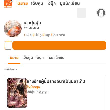
ข้ามไปยังเนื้อหาหลัก
นิยาย
เว็บตูน
อีบุ๊ก
มุมนักเขียน
เว่ยปุยปุย
@Weibeibei
1
นิยาย
0
เว็บตูน
0
อีบุ๊ก
7
คนติดตาม
นิยาย
เว็บตูน
อีบุ๊ก
คอลเล็กชัน
นามปากกา
นางร้ายผู้นี้ปรารถนาเป็นปลาเค็ม
จีนย้อนยุค
เว่ยปุยปุย 薇蓓蓓