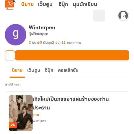
ข้ามไปยังเนื้อหาหลัก
นิยาย
เว็บตูน
อีบุ๊ก
มุมนักเขียน
Winterpen
@Winterpen
3
นิยาย
0
เว็บตูน
2
อีบุ๊ก
11
คนติดตาม
นิยาย
เว็บตูน
อีบุ๊ก
คอลเล็กชัน
นามปากกา
เกิดใหม่เป็นภรรยาแสนร้ายของท่าน
ประธาน
วาย
w.wtpen
จบ