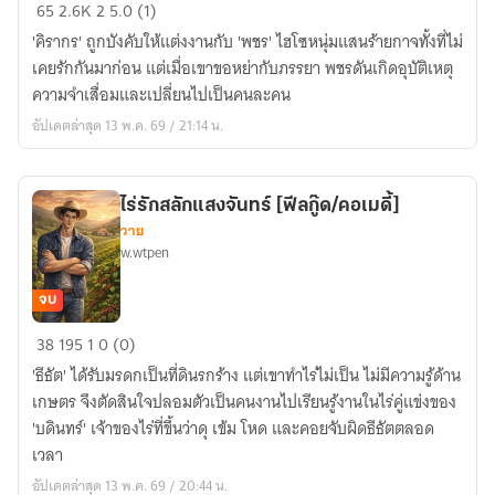
เกิด
65
2.6K
2
5.0 (1)
ใหม่
'คิรากร' ถูกบังคับให้แต่งงานกับ 'พชร' ไฮโซหนุ่มแสนร้ายกาจทั้งที่ไม่
เป็น
เคยรักกันมาก่อน แต่เมื่อเขาขอหย่ากับภรรยา พชรดันเกิดอุบัติเหตุ
ภรรยา
ความจำเสื่อมและเปลี่ยนไปเป็นคนละคน
แสน
อัปเดตล่าสุด 13 พ.ค. 69 / 21:14 น.
ร้าย
ของ
ท่าน
ไร่รักสลักแสงจันทร์ [ฟีลกู๊ด/คอเมดี้]
ประธาน
วาย
w.wtpen
จบ
ไร่
38
195
1
0 (0)
รัก
'ธีธัต' ได้รับมรดกเป็นที่ดินรกร้าง แต่เขาทำไร่ไม่เป็น ไม่มีความรู้ด้าน
สลัก
เกษตร จึงตัดสินใจปลอมตัวเป็นคนงานไปเรียนรู้งานในไร่คู่แข่งของ
แสงจันทร์
'บดินทร์' เจ้าของไร่ที่ขึ้นว่าดุ เข้ม โหด และคอยจับผิดธีธัตตลอด
[ฟีล
เวลา
กู๊ด/
อัปเดตล่าสุด 13 พ.ค. 69 / 20:44 น.