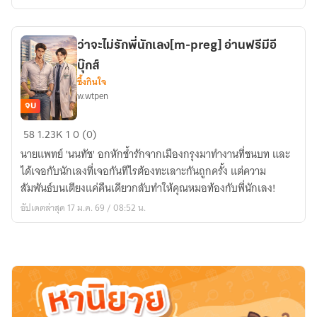
คอ
เม
ดี้]
ว่าจะไม่รักพี่นักเลง[m-preg] อ่านฟรีมีอี
บุ๊กส์
ซึ้งกินใจ
w.wtpen
จบ
ว่า
58
1.23K
1
0 (0)
จะ
นายแพทย์ 'นนทัช' อกหักช้ำรักจากเมืองกรุงมาทำงานที่ชนบท และ
ไม่
ได้เจอกับนักเลงที่เจอกันทีไรต้องทะเลาะกันถูกครั้ง แต่ความ
รัก
สัมพันธ์บนเตียงแค่คืนเดียวกลับทำให้คุณหมอท้องกับพี่นักเลง!
พี่
อัปเดตล่าสุด 17 ม.ค. 69 / 08:52 น.
นักเลง[m-
preg]
อ่าน
ฟรี
มี
อี
บุ๊กส์