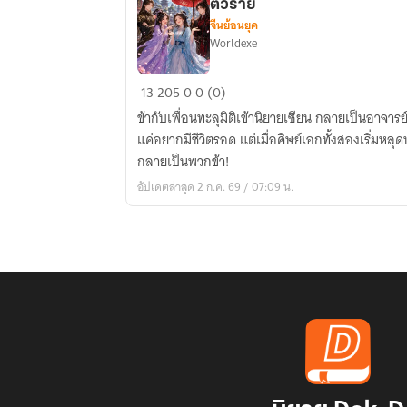
ตัวร้าย
จีนย้อนยุค
Worldexe
เมื่อ
13
205
0
0 (0)
ข้า
ข้ากับเพื่อนทะลุมิติเข้านิยายเซียน กลายเป็นอาจ
และ
แค่อยากมีชีวิตรอด แต่เมื่อศิษย์เอกทั้งสองเริ่มหล
เพื่อน
กลายเป็นพวกข้า!
สนิท
อัปเดตล่าสุด 2 ก.ค. 69 / 07:09 น.
กลาย
เป็น
อาจารย์
ของ
พระเอก
และ
ตัว
ร้าย