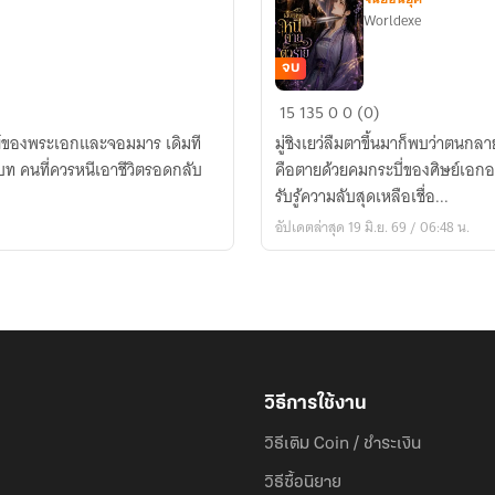
Worldexe
จบ
เส้น
15
135
0
0 (0)
ทาง
ารย์ของพระเอกและจอมมาร เดิมที
มู่ชิงเยว่ลืมตาขึ้นมาก็พบว่าตนกลา
หนี
ุดบท คนที่ควรหนีเอาชีวิตรอดกลับ
คือตายด้วยคมกระบี่ของศิษย์เอกอย
ตาย
รับรู้ความลับสุดเหลือเชื่อ...
ของ
อัปเดตล่าสุด 19 มิ.ย. 69 / 06:48 น.
ตัว
ร้าย
อันดับ
หนึ่ง
วิธีการใช้งาน
วิธีเติม Coin / ชำระเงิน
วิธีซื้อนิยาย