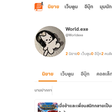
ข้ามไปยังเนื้อหาหลัก
นิยาย
เว็บตูน
อีบุ๊ก
มุมนัก
World.exe
@Worldexe
2
นิยาย
0
เว็บตูน
0
อีบุ๊ก
2
คนต
นิยาย
เว็บตูน
อีบุ๊ก
คอลเล็ก
นามปากกา
เมื่อข้าและเพื่อนสนิทกลายเ