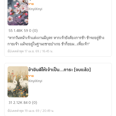
โฉว...
วาย
[V.แก้ไข]
XinyiXinyi
สุข
55
1.48K
59
0 (0)
พบพาน
“หากวันหน้าเจ้าแต่งงานมีบุตร หากเจ้ายังต้องการข้า ข้าจะอยู่ข้าง
[จบ
กายเจ้า แม้จะอยู่ในฐานะชายบำเรอ ข้าก็ยอม…เพื่อเจ้า”
แล้ว]
อัปเดตล่าสุด 17 เม.ย. 69 / 16:45 น.
ข้ายินดีให้เจ้าเป็น...ภาระ [จบแล้ว]
วาย
XinyiXinyi
ข้า
31
2.12K
84
0 (0)
ยินดี
อัปเดตล่าสุด 19 เม.ย. 69 / 20:49 น.
ให้