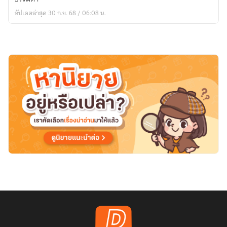
ใน
อัปเดตล่าสุด 30 ก.ย. 68 / 06:08 น.
ชางจื้อ
[จบ
แล้ว]