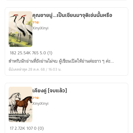
เจ้า
เป็น...ภาระ
คุณชายมู่…เป็นเซียนมาจุติเช่นนั้นหรือ
[จบ
วาย
แล้ว]
XinyiXinyi
คุณ
182
25.54K
765
5.0 (1)
ชา
สำหรับนักอ่านที่ยังอ่านไม่จบ ผู้เขียนเปิดให้อ่านต่อยาว ๆ ค่ะ...
ยมู่…
อัปเดตล่าสุด 28 ต.ค. 68 / 16:03 น.
เป็น
เซียน
มา
เคียงคู่ [จบแล้ว]
จุติ
วาย
เช่น
XinyiXinyi
นั้น
หรือ
เคียง
17
2.72K
107
0 (0)