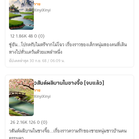
วาย
XinyiXinyi
ซู่
12
1.86K
48
0 (0)
อัน...โปรด
ซู่อัน...โปรดรับไมตรีจากโม่โฉว เรื่องราวของเด็กหนุ่มสองคนที่เดิน
รับ
ทางไปทั่วแคว้นด้วยแพลำหนึ่ง
ไมตรี
อัปเดตล่าสุด 30 ก.ย. 68 / 06:09 น.
จาก
โม่
โฉว
วสันต์ผลิบานในชางจื้อ [จบแล้ว]
[จบ
วาย
แล้ว]
XinyiXinyi
วสันต์
26
2.16K
126
0 (0)
ผลิ
วสันต์ผลิบานในชางจื้อ...เรื่องราวความรักของชายหนุ่มชาวบ้านคน
บาน
ธรรมดา