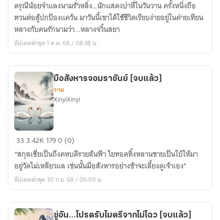
คู่
ดรุณีน้อยจำแลงนามรั่วหลิ่ง…นักแสดงปาหี่ในวันวาน ครั้งหนึ่งถือ
[จบ
ทวนต่อสู้ปกป้องแคว้น มาวันนี้เขาได้ใช้ชีวิตเรียบง่ายอยู่ในค่ายเทียน
แล้ว]
หลางกับคนรักนามว่า...หลางจวิ้นสยา
อัปเดตล่าสุด 1 ต.ค. 68 / 08:48 น.
มือสังหารจอมราชันย์ [จบแล้ว]
วาย
XinyiXinyi
มือ
33
3.42K
179
0 (0)
สังหาร
“สกุลเซี่ยเป็นถึงคหบดีรวยล้นฟ้า ไยทอดทิ้งหลานชายเป็นใบ้ให้มา
จอม
อยู่วัดไม่เหลียวแล เช่นนั้นมือสังหารอย่างข้าจะเลี้ยงดูเจ้าเอง”
ราชันย์
อัปเดตล่าสุด 30 ก.ย. 68 / 06:09 น.
[จบ
แล้ว]
ซู่อัน...โปรดรับไมตรีจากโม่โฉว [จบแล้ว]