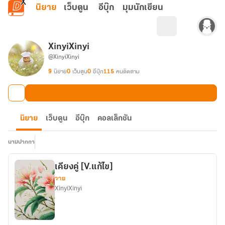
ข้ามไปยังเนื้อหาหลัก
นิยาย
เว็บตูน
อีบุ๊ก
มุมนักเขียน
XinyiXinyi
@XinyiXinyi
9
นิยาย
0
เว็บตูน
0
อีบุ๊ก
115
คนติดตาม
นิยาย
เว็บตูน
อีบุ๊ก
คอลเล็กชัน
นามปากกา
เคียงคู่ [V.แก้ไข]
วาย
XinyiXinyi