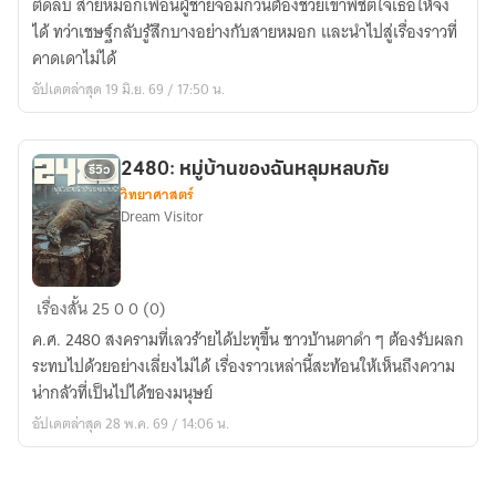
ติดลบ สายหมอกเพื่อนผู้ชายจอมกวนต้องช่วยเขาพิชิตใจเธอให้จง
ดี
ได้ ทว่าเชษฐ์กลับรู้สึกบางอย่างกับสายหมอก และนำไปสู่เรื่องราวที่
อยู่
คาดเดาไม่ได้
แล้ว
อัปเดตล่าสุด 19 มิ.ย. 69 / 17:50 น.
2480: หมู่บ้านของฉันหลุมหลบภัย
รีวิว
วิทยาศาสตร์
Dream Visitor
2480:
เรื่องสั้น
25
0
0 (0)
หมู่บ้าน
ค.ศ. 2480 สงครามที่เลวร้ายได้ปะทุขึ้น ชาวบ้านตาดำ ๆ ต้องรับผลก
ของ
ระทบไปด้วยอย่างเลี่ยงไม่ได้ เรื่องราวเหล่านี้สะท้อนให้เห็นถึงความ
ฉัน
น่ากลัวที่เป็นไปได้ของมนุษย์
หลุม
อัปเดตล่าสุด 28 พ.ค. 69 / 14:06 น.
หลบ
ภัย