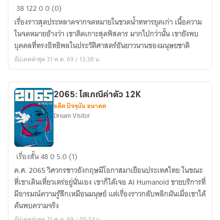
ผม
38
122
0
0 (0)
ติด
เรื่องราวสุดประหลาดจากจดหมายในขวดน้ำทหารยุคเก่า เนื้อความ
เกาะ
ในจดหมายอ้างว่า เขาติดเกาะสุดพิสดาร มากไปกว่านั้น เขายังพบ
ประหลาด
บุคคลที่ทรงอิทธิพลในประวัติศาสตร์อันยาวนานของมนุษยชาติ
กับ
อัปเดตล่าสุด 31 พ.ค. 69 / 13:38 น.
บุคคล
ใน
ประวัติศาสตร์
|
2065: โสเภณีค่าตัว 12K
อดีต ปัจจุบัน อนาคต
The
Dream Visitor
Commonness
of
the
2065:
Great
เรื่องสั้น
48
0
5.0 (1)
โสเภณี
Fire
ค.ศ. 2065 วิศวกรชาวอังกฤษมีโอกาสมาเยือนประเทศไทย ในขณะ
ค่าตัว
ที่เขาเดินเที่ยวเตร่อยู่นั่นเอง เขาก็ได้เจอ AI Humanoid ขายบริการที่
12K
มีอารมณ์ความรู้สึกเหมือนมนุษย์ แต่เรื่องราวกลับพลิกผันเมื่อเขาได้
ค้นพบความจริง
อัปเดตล่าสุด 21 พ.ค. 69 / 05:54 น.