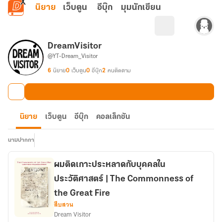
ข้ามไปยังเนื้อหาหลัก
นิยาย
เว็บตูน
อีบุ๊ก
มุมนักเขียน
DreamVisitor
@YT-Dream_Visitor
6
นิยาย
0
เว็บตูน
0
อีบุ๊ก
2
คนติดตาม
นิยาย
เว็บตูน
อีบุ๊ก
คอลเล็กชัน
นามปากกา
ผมติดเกาะประหลาดกับบุคคลใน
ประวัติศาสตร์ | The Commonness of
the Great Fire
สืบสวน
Dream Visitor