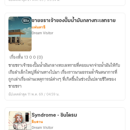
ชายชราเจ้าของปั๊มน้ำมันกลางทะเลทราย
รีวิว
แฟนตาซี
Dream Visitor
ชาย
เรื่องสั้น
13
0
0 (0)
ชรา
ชายชราเจ้าของปั๊มน้ำมันกลางทะเลทรายที่คอยแจกจ่ายน้ำมันให้กับ
เจ้าของ
เรือลำเล็กใหญ่ที่ผ่านทางไปมา เรื่องราวนามธรรมล้ำจินตนาการที่
ปั๊ม
ถูกเล่าเรื่องผ่านเหตุการณ์ต่างๆ ที่เกิดขึ้นในช่วงบั้นปลายชีวิตของ
น้ำมัน
ชายชรา
กลาง
อัปเดตล่าสุด 11 พ.ค. 69 / 04:59 น.
ทะเล
ทราย
Syndrome - ซินโดรม
สืบสวน
Dream Visitor