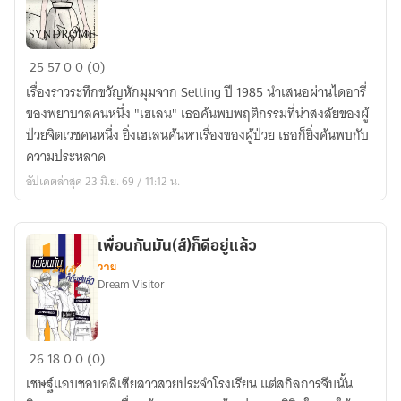
Syndrome
25
57
0
0 (0)
-
เรื่องราวระทึกขวัญหักมุมจาก Setting ปี 1985 นำเสนอผ่านไดอารี่
ซิ
ของพยาบาลคนหนึ่ง "เฮเลน" เธอค้นพบพฤติกรรมที่น่าสงสัยของผู้
น
ป่วยจิตเวชคนหนึ่ง ยิ่งเฮเลนค้นหาเรื่องของผู้ป่วย เธอก็ยิ่งค้นพบกับ
โดรม
ความประหลาด
อัปเดตล่าสุด 23 มิ.ย. 69 / 11:12 น.
เพื่อนกันมัน(ส์)ก็ดีอยู่แล้ว
วาย
Dream Visitor
เพื่อน
26
18
0
0 (0)
กัน
เชษฐ์แอบชอบอลิเซียสาวสวยประจำโรงเรียน แต่สกิลการจีบนั้น
มัน(ส์)ก็