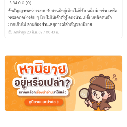
เมื่อ
5
34
0
0 (0)
ผม
ข้อสัญญาระหว่างระบบกับซานมีอยู่เพียงไม่กี่ข้อ หนึ่งค่อยช่วยเหลือ
ได้
พระเอกอย่างลับ ๆ โดยไม่ให้เจ้าตัวรู้ สองห้ามเปลี่ยนพล็อตหลัก
รับ
มากเกินไป สามต้องผ่านเหตุการณ์สำคัญของนิยาย
มอบ
อัปเดตล่าสุด 23 มิ.ย. 69 / 00:43 น.
หมาย
จาก
ระบบ
ให้
เป็น
ยันต์
กัน
ซวย
ของ
พระเอก