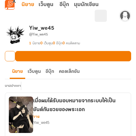
ข้ามไปยังเนื้อหาหลัก
นิยาย
เว็บตูน
อีบุ๊ก
มุมนักเขียน
Yiw_we45
@Yiw_we45
1
นิยาย
0
เว็บตูน
0
อีบุ๊ก
0
คนติดตาม
นิยาย
เว็บตูน
อีบุ๊ก
คอลเล็กชัน
นามปากกา
เมื่อผมได้รับมอบหมายจากระบบให้เป็น
ยันต์กันซวยของพระเอก
วาย
Yiw_we45