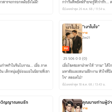
 ข้าวสารจะกรอกหม้อยังไม่มี!
กว่าวันที่พยัคฆ์ร้ายจะรู้ตัวว่ารัก
เงา
อัปเดตล่าสุด 26 ส.ค. 68 / 11:54 น.
พยัคฆ์
"เงาในใจ"
วาย
Zee21
จบ
"เงา
25
506
0
0 (0)
ในใจ"
่มกำพร้าในจีนโบราณ... เมื่อ ภาค
เมื่อโชคชะตานำพาให้ "ภาม" ได้ใกล้ช
ิน เด็กหนุ่มผู้อ่อนแอในนิยายที่เขา
มหาลัยและสนามฝึกงาน หัวใจที่ปิด
ใจ" ตลอดไป?
อัปเดตล่าสุด 18 ส.ค. 68 / 13:43 น.
้ยววิญญาณคนรัก
คุณนายท่านผู้ว่
วาย