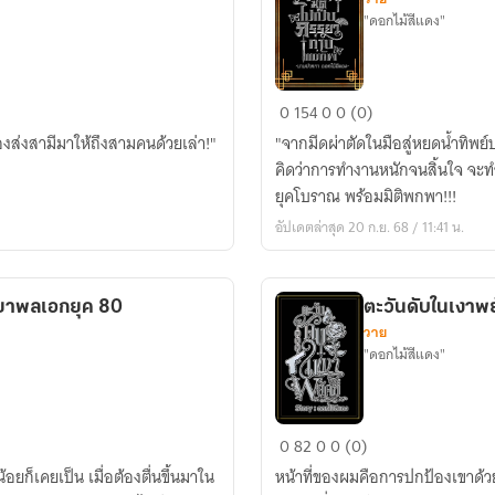
"ดอกไม้สีแดง"
ศัลยแพทย์
0
154
0
0 (0)
ทะลุ
้องส่งสามีมาให้ถึงสามคนด้วยเล่า!"
"จากมีดผ่าตัดในมือสู่หยดน้ำทิพย์
มิติ
คิดว่าการทำงานหนักจนสิ้นใจ จะทำให
ไป
ยุคโบราณ พร้อมมิติพกพา!!!
เป็น
อัปเดตล่าสุด 20 ก.ย. 68 / 11:41 น.
ภรรยา
ท่าน
แม่ทัพ
รยาพลเอกยุค 80
ตะวันดับในเงาพย
วาย
"ดอกไม้สีแดง"
ตะวัน
0
82
0
0 (0)
ดับ
้อยก็เคยเป็น เมื่อต้องตื่นขึ้นมาใน
หน้าที่ของผมคือการปกป้องเขาด้วย
ใน