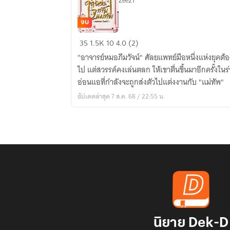
Zee21
จบ
หัตถ์
35
1.5K
10
4.0 (2)
เทวะ
"อาจารย์หมอภีมวัจน์" ศัลยแพทย์มือหนึ่งแห่งยุคต
ครอง
ไป แต่สวรรค์คงเล่นตลก ให้เขาตื่นขึ้นมาอีกครั้งในร
ใจ
อ่อนแอที่กำลังจะถูกส่งตัวไปแต่งงานกับ "แม่ทัพ"
แม่ทัพ
อัปเดตล่าสุด 7 ส.ค. 68 / 22:55 น.
นิยาย Dek-D