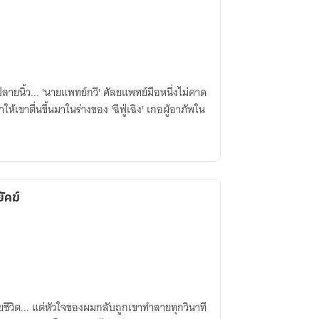
ปลายนิ้ว... 'นายแพทย์กวี' ศัลยแพทย์มือหนึ่งไม่คาด
้เขาตื่นขึ้นมาในร่างของ 'ฉีฟู่เฉิง' เกอผู้อาภัพใน
ัคฆ์
ชีวิต... แต่หัวใจของผมกลับถูกเขาทำลายทุกวินาที