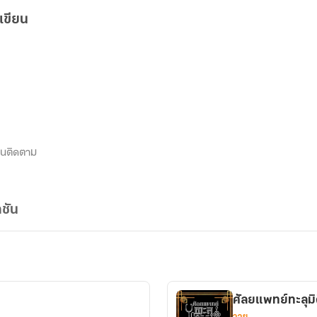
เขียน
นติดตาม
ชัน
ศัลยแพทย์ทะลุมิ
วาย