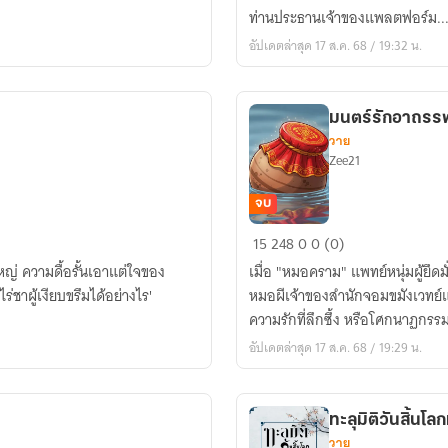
ม
ท่านประธานเจ้าของแพลตฟอร์ม...
เม
อัปเดตล่าสุด 17 ส.ค. 68 / 19:32 น.
อร์
พลิก
จักรวาล
มนตร์รักอาถรรพ
(The
วาย
Galactic
Zee21
Chef
Streamer)
จบ
มนตร์
15
248
0
0 (0)
รัก
ญ่ ความดื้อรั้นเอาแต่ใจของ
เมื่อ "หมอคราม" แพทย์หนุ่มผู้ย
อาถรรพ์
าผู้เงียบขรึมได้อย่างไร'
หมอผีเจ้าของสำนักจอมขมังเวทย์แห่
ความรักที่ลึกซึ้ง หรือโศกนาฏกรร
อัปเดตล่าสุด 17 ส.ค. 68 / 19:29 น.
ทะลุมิติวันสิ้น
วาย