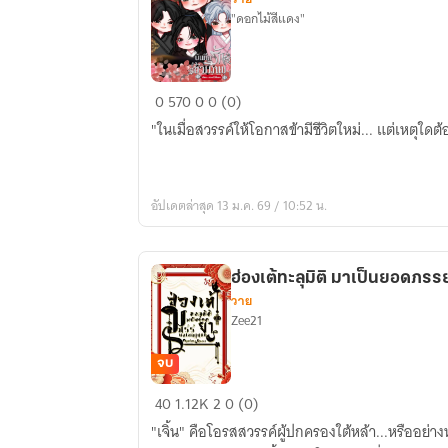
"ดอกไม้สีแดง"
บันทึก
0
570
0
0 (0)
รัก
"ในเมื่อสวรรค์ให้โอกาสข้ามีชีวิตใหม่... แต่เหตุใดต
ข้าม
ภพ
อัปเดตล่าสุด 13 ม.ค. 69 / 10:52 น.
ฮ่องเต้ทะลุมิติ มาเป็นยอดภร
วาย
Zee21
จบ
ฮ่องเต้
40
1.12K
2
0 (0)
ทะลุ
"เจิ้น" คือโอรสสวรรค์ผู้ปกครองใต้หล้า...หรืออย่างน
มิติ