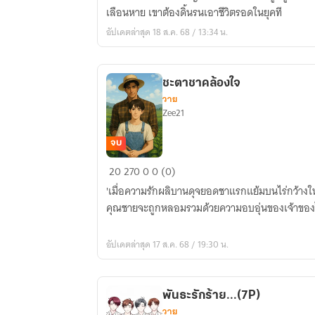
ภพ
เลือนหาย เขาต้องดิ้นรนเอาชีวิตรอดในยุคที
หมอ
อัปเดตล่าสุด 18 ส.ค. 68 / 13:34 น.
เทวดา
กับ
แม่ทัพ
ชะตาชาคล้องใจ
ปีศาจ
วาย
Zee21
จบ
ชะตา
20
270
0
0 (0)
ชา
'เมื่อความรักผลิบานดุจยอดชาแรกแย้มบนไร่กว้างให
คล้อง
คุณชายจะถูกหลอมรวมด้วยความอบอุ่นของเจ้าของไร่ช
ใจ
อัปเดตล่าสุด 17 ส.ค. 68 / 19:30 น.
พันธะรักร้าย...(7P)
วาย