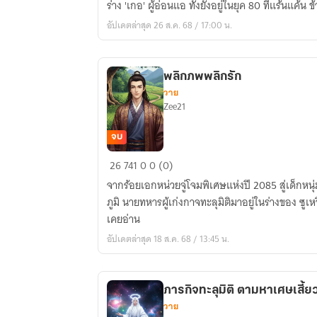
ร่าง 'เกอ' ผู้อ่อนแอ ทั้งยังอยู่ในยุค 80 ที่แร้นแค้น
มา
อัปเดตล่าสุด 26 ส.ค. 68 / 17:00 น.
เป็น
ยอด
ภรรยา
พลิกภพพลิกรัก
พล
วาย
เอก
Zee21
ยุค
80
จบ
พลิก
26
741
0
0 (0)
ภพ
จากร้อยเอกหน่วยจู่โจมพิเศษแห่งปี 2085 สู่เด็กหนุ
พลิก
ภูมิ นายทหารผู้เก่งกาจทะลุมิติมาอยู่ในร่างของ ซูเหว
รัก
เคยอ่าน
อัปเดตล่าสุด 18 ส.ค. 68 / 13:45 น.
ภารกิจทะลุมิติ ตามหาเศษเสี
วาย