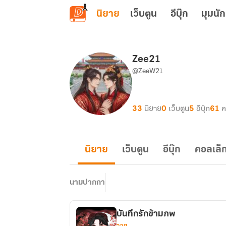
ข้ามไปยังเนื้อหาหลัก
นิยาย
เว็บตูน
อีบุ๊ก
มุมนัก
Zee21
@ZeeW21
33
นิยาย
0
เว็บตูน
5
อีบุ๊ก
61
ค
นิยาย
เว็บตูน
อีบุ๊ก
คอลเล็ก
นามปากกา
บันทึกรักข้ามภพ
วาย