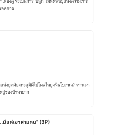
ี้ยงดู จะเป็นการ 'ปลูก' เมล็ดพันธุ์แห่งความรักที่
ตลอดกาล
อตแห่งยุคต้องทะลุมิติไปโผล่ในยุคจีนโบราณ? จากเตา
ิดสู่ของป่าหายาก
..มีแค่เขาสามคน" (3P)