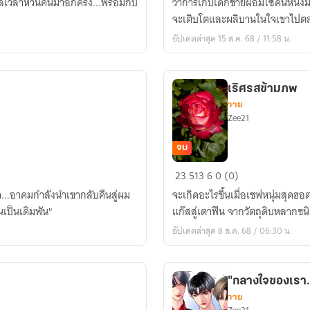
เวลาหวนคืนมาอีกครั้ง...พร้อมกับ
ว่าการเก็บเด็กชายผอมโซคนหนึ่งมาเล
วัน
จะเติบโตและผลิบานในใจเขาไป
สิ้น
อัปเดตล่าสุด 15 ส.ค. 68 / 11:58 น.
โลก
มา
พลิก
เริศรสข้ามภพ
ชะตา
วาย
ใน
Zee21
ยุค
70
จบ
เริ
23
513
6
0 (0)
ศร
...อาคมกำลังนำเขากลับคืนสู่ผม
จะเกิดอะไรขึ้นเมื่อเชฟหนุ่มสุดฮ
ส
นเป็นเดิมพัน"
แก๊สสู่เตาฟืน จากวัตถุดิบหลากชน
ข้าม
อัปเดตล่าสุด 8 ส.ค. 68 / 06:30 น.
ภพ
"กลางใจของเรา.
วาย