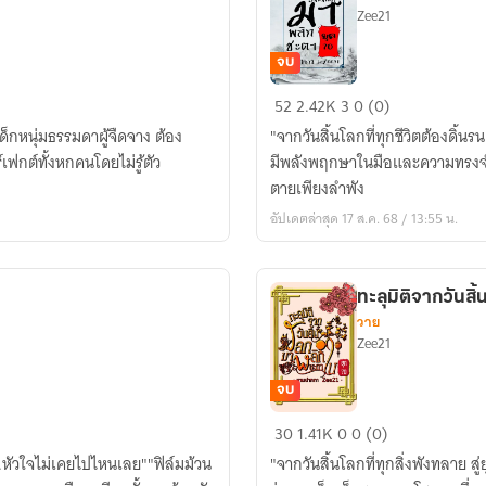
Zee21
จบ
ทะลุ
52
2.42K
3
0 (0)
มิติ
ด็กหนุ่มธรรมดาผู้จืดจาง ต้อง
"จากวันสิ้นโลกที่ทุกชีวิตต้องดิ้นรน.
วัน
ฟกต์ทั้งหกคนโดยไม่รู้ตัว
มีพลังพฤกษาในมือและความทรงจำจา
สิ้น
ตายเพียงลำพัง
โลก
อัปเดตล่าสุด 17 ส.ค. 68 / 13:55 น.
มา
เป็น
ยอด
ทะลุมิติจากวันส
ดวงใจ
วาย
ใน
Zee21
ยุค
70
จบ
ทะลุ
30
1.41K
0
0 (0)
มิติ
.หัวใจไม่เคยไปไหนเลย""ฟิล์มม้วน
"จากวันสิ้นโลกที่ทุกสิ่งพังทลาย สู่
จาก