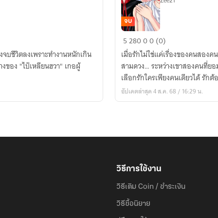
Zee21
จบ
"กลาง
5
280
0
0 (0)
ใจ
้องจบชีวิตลงเพราะทำงานหนักเกิน
เมื่อรักไม่ใช่แค่เรื่องของคนสองค
ของ
่างของ "ไป๋เหลียนฮวา" เกอผู้
สามดวง… ระหว่างเขาสองคนที่ยอมท
เรา...มี
เลือกรักใครเพียงคนเดียวได้ รักต้
แค่
อัปเดตล่าสุด 4 ส.ค. 68 / 16:29 น.
เขา
สาม
คน"
(3P)
วิธีการใช้งาน
วิธีเติม Coin / ชำระเงิน
วิธีซื้อนิยาย