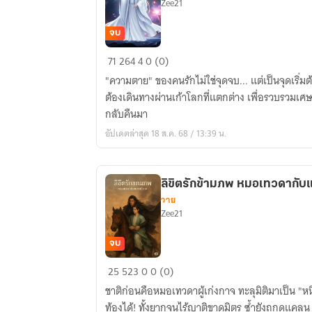
Zee21
จบ
ภารกิจ
71
264
4
0 (0)
ทะลุ
"ความตาย" ของคนรักไม่ใช่จุดจบ... แต่เป็นจุดเริ่
มิติ
ต้องเดินทางผ่านเก้าโลกที่แตกต่าง เพื่อรวบรวมเศ
ตาม
กลับคืนมา
หา
อัปเดตล่าสุด 18 ส.ค. 68 / 13:39 น.
เศษ
เสี้ยว
วิญญาณ
ลิขิตรักข้ามภพ หมอเทวดากับแ
คน
วาย
รัก
Zee21
จบ
ลิขิต
25
523
0
0 (0)
รัก
ชาติก่อนคือหมอเทวดาผู้เก่งกาจ ทะลุมิติมาเป็น "หนิง
ข้าม
ท้องได้! ทั้งยากจนไร้ญาติขาดมิตร ซ้ำยังถูกดูแค