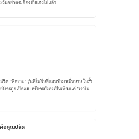
... ตะวันอย่างผมก็คงดับแสงไปแล้ว
ิด "พี่คราม" รุ่นพี่ในฝันที่แอบรักมาเนิ่นนาน ในรั้ว
บังจะถูกเปิดเผย หรือจะยังคงเป็นเพียงแค่ "เงาใน
าคือคุณปลัด