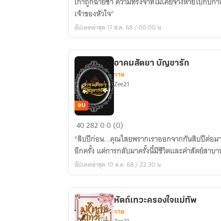
เก่าถูกฉายซ้ำ ความทรงจำที่ไม่เคยจางหายไปกับกาล
ฝน
เจ้าของหัวใจ"
อัปเดตล่าสุด 17 ส.ค. 68 / 00:00 น.
อาคมสัตยา บัญชารัก
วาย
Zee21
จบ
อาคม
40
282
0
0 (0)
สัต
"สิบปีก่อน...คุณไสยพรากเราออกจากกันสิบปีต่อมา
ยา
อีกครั้ง แต่การกลับมาครั้งนี้มีชีวิตและคำสัตย์สาบา
บัญชา
อัปเดตล่าสุด 10 ส.ค. 68 / 22:30 น.
รัก
หัตถ์เทวะครองใจแม่ทัพ
วาย