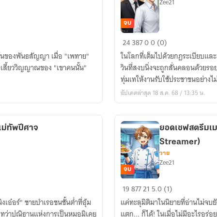
Zee21
จบ
คุณนาย
24
387
0
0 (0)
ท่าน
มต้นของพันธสัญญา เมื่อ "เพทาย"
ในโลกที่เต็มไปด้วยกฎระเบียบและเ
ผู้
ษเสี้ยววิญญาณของ "เขาคนนั้น"
วินที่สงบนิ่งจะถูกสั่นคลอนด้วยรอ
ว่า
ทุ่มเทให้งานรับใช้ประชาชนอย่างไม่ร
คือ
อัปเดตล่าสุด 18 ส.ค. 68 / 13:35 น.
คุณ
ปลัด
ม่ทัพปีศาจ
ยอดเชฟสตรีมเมอ
Streamer)
วาย
Zee21
จบ
ยอด
19
877
21
5.0 (1)
เชฟ
เอ๋อร์" ชายบำเรอชนชั้นต่ำที่อุ้ม
แค่ทะลุมิติมาในนิยายที่อ่านไม่จบย
สตรี
ลน ทว่าปณิธานแห่งการเป็นหมอมิเคย
แตก... ก็ได้! ในเมื่อไม่มีอะไรอร่