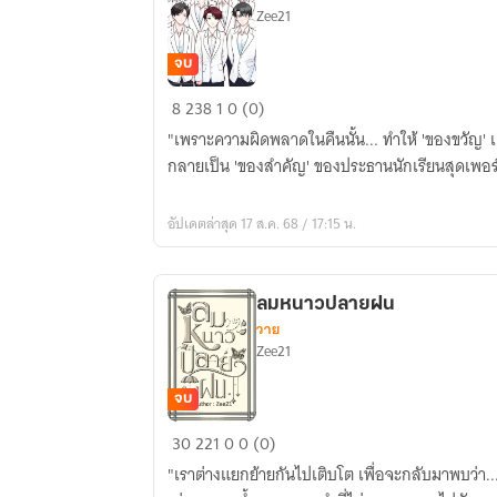
Zee21
จบ
พันธะ
8
238
1
0 (0)
รัก
"เพราะความผิดพลาดในคืนนั้น... ทำให้ 'ของขวัญ' เ
ร้าย...
กลายเป็น 'ของสำคัญ' ของประธานนักเรียนสุดเพอร์เ
(7P)
อัปเดตล่าสุด 17 ส.ค. 68 / 17:15 น.
ลมหนาวปลายฝน
วาย
Zee21
จบ
ลม
30
221
0
0 (0)
หนาว
"เราต่างแยกย้ายกันไปเติบโต เพื่อจะกลับมาพบว่า..
ปลาย