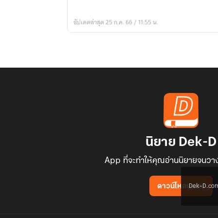
ที่
ฉัน
อัปเดตล่าสุด 25 ก.ค. 66 / 11:55 น.
เขียน
กลาย
เป็น
จริง
นิยาย Dek-D
App ที่จะทำให้คุณอ่านนิยายจนวาง
Dek-D.com ใช
ดาวน์โหลดแอป