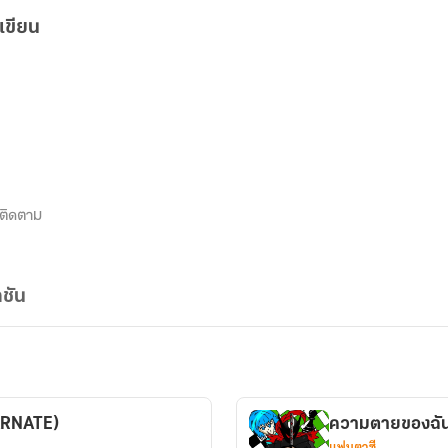
เขียน
ติดตาม
ชัน
ARNATE)
ความตายของฉัน
แฟนตาซี