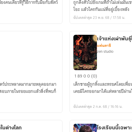
งคนเดียวที่รู้วิธีการรับมือกับสัตว์
ถูกดึงตัวไปยังเกมที่ถ้าไม่เล่นมัน
โอะ แล้วใครกันแน่ที่อยู่เบื้องหลัง
อัปเดตล่าสุด 23 พ.ย. 68 / 17:58 น.
เจ้าแห่งเผ่าพันธ
แฟนตาซี
zen studio
เจ้า
1
89
0
0 (0)
แห่ง
้สัตว์ประหลาดมากมายหลุดออกมา
เด็กชายผู้ถูกทิ้งและทรยศโดยเพื่อนท
เผ่า
อบภายในรอยแยกแล้วสิ่งที่พบก็
เคยมีใครออกมาได้แต่หลายปีผ่านไ
พันธุ์
ใต้
อัปเดตล่าสุด 2 ก.ค. 68 / 16:16 น.
พิภพ
Hell's
Gate
ในต่างโลก
โรงเรียนนี้เฉพา