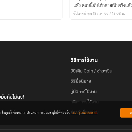
ที่
แล้ว ตอนนี้มันได้กลายเป็นจริงแล
ฉัน
อัปเดตล่าสุด 18 ก.ค. 66 / 13:08 น.
เขียน
กลาย
เป็น
จริง
(ฉบับ
ปรับปรุง)
วิธีการใช้งาน
วิธีเติม Coin / ชำระเงิน
วิธีซื้อนิยาย
คู่มือการใช้งาน
มือถือไม่ลง!
กติกาการใช้งาน
้คุกกี้เพื่อพัฒนาประสบการณ์ของ ผู้ใช้ให้ดียิ่งขึ้น
เรียนรู้เพิ่มเติมที่นี่
ย
คำถามที่พบบ่อย