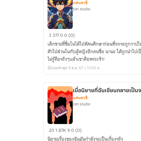
แฟนตาซี
zen studio
พระเจ้า
3
377
0
0 (0)
อยาก
เด็กชายที่ชื่อโนได้ไปทัศนศึกษาก่อนที่รถจะถูกวาปไ
สนุก
ตัวไปส่วนโนกับผู้หญิงอีกคนชื่อ นานะ ได้ถูกนำไปเป็
เลย
ไม่รู้คือจริงๆแล้วเขาคือพระเจ้า!
ขอ
อัปเดตล่าสุด 9 ส.ค. 67 / 11:00 น.
มา
เล่น
ใน
เมื่อนิยายที่ฉันเขียนกลายเป็นจ
ต่าง
แฟนตาซี
โลก
zen studio
เมื่อ
20
1.87K
9
0 (0)
นิยาย
นิยายเรื่องของฉันมันกำลังจะเป็นเรื่องจริง