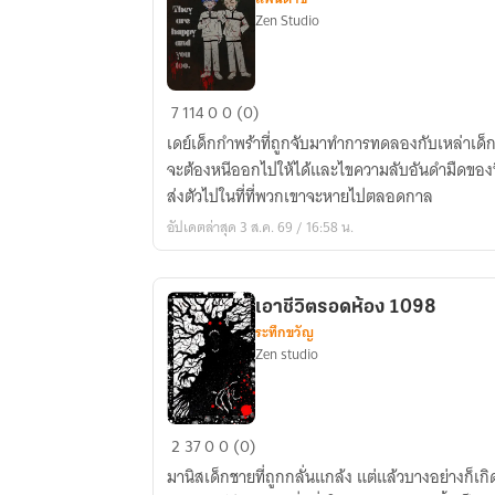
Zen Studio
สนาม
7
114
0
0 (0)
สี
เดย์เด็กกำพร้าที่ถูกจับมาทำการทดลองกับเหล่าเด็กท
เลือด
จะต้องหนีออกไปให้ได้และไขความลับอันดำมืดของที่แ
(PROJECT
ส่งตัวไปในที่ที่พวกเขาจะหายไปตลอดกาล
INCARNATE)
อัปเดตล่าสุด 3 ส.ค. 69 / 16:58 น.
เอาชีวิตรอดห้อง 1098
ระทึกขวัญ
Zen studio
เอา
2
37
0
0 (0)
ชีวิต
มานิสเด็กชายที่ถูกกลั่นแกล้ง แต่แล้วบางอย่างก็เก
รอด