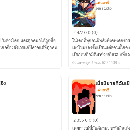
แฟนตาซี
zen studio
โรงเรียน
2
472
0
0 (0)
นี้
ปยังต่างโลก และทุกคนก็ได้ถูกซื้อ
ในโลกที่ทุกคนมีพลังพิเศษเด็กชายที
เฉพาะ
นเครื่องสังเวยแก่ปีศาจแต่ที่ทุกคน
เอาไหนของชั้นเรียนแต่ตอนนั้นเองท
คน
เรียกคนอีกมิติมาช่วยกับระบบที่แ
มี
อัปเดตล่าสุด 2 พ.ค. 67 / 14:39 น.
พลัง
ริง
เมื่อนิยายที่ฉัน
แฟนตาซี
zen studio
เมื่อ
2
356
0
0 (0)
นิยาย
เหตุการณ์นี้มันคุ้นๆนะ ทานินักแต่ง