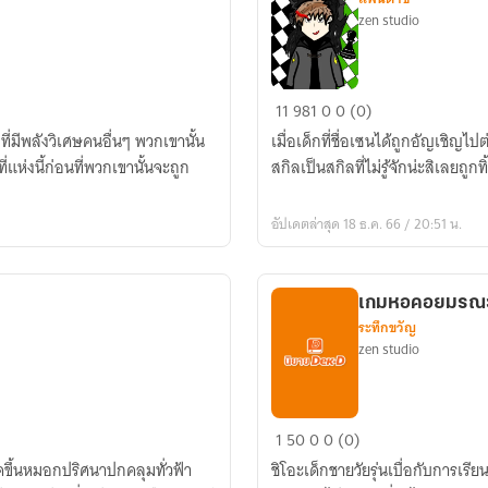
zen studio
ความ
11
981
0
0 (0)
ตาย
ี่มีพลังวิเศษคนอื่นๆ พวกเขานั้น
เมื่อเด็กที่ชื่อเซนได้ถูกอัญเชิญ
ของ
ห่งนี้ก่อนที่พวกเขานั้นจะถูก
สกิลเป็นสกิลที่ไม่รู้จักน่ะสิเลยถ
ฉัน
มัน
อัปเดตล่าสุด 18 ธ.ค. 66 / 20:51 น.
ตลก
หรือ
ไง?
เกมหอคอยมรณ
ระทึกขวัญ
zen studio
เกม
1
50
0
0 (0)
หอคอย
ิดขึ้นหมอกปริศนาปกคลุมทั่วฟ้า
ชิโอะเด็กชายวัยรุ่นเบื่อกับการเรีย
มรณะ