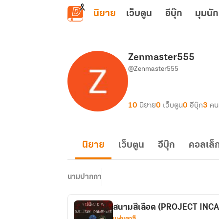
ข้ามไปยังเนื้อหาหลัก
นิยาย
เว็บตูน
อีบุ๊ก
มุมนัก
Zenmaster555
@Zenmaster555
10
นิยาย
0
เว็บตูน
0
อีบุ๊ก
3
คน
นิยาย
เว็บตูน
อีบุ๊ก
คอลเล็ก
นามปากกา
สนามสีเลือด (PROJECT INC
แฟนตาซี