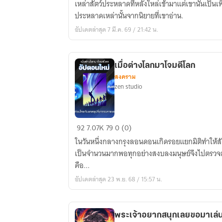
เหล่าสัตว์ประหลาดที่หลั่งใหล่เข้ามาแต่เขานั้นเป็นเพีย
ห้อง
ประหลาดเหล่านั้นจากนิยายที่เขาอ่าน.
1098
อัปเดตล่าสุด 7 มี.ค. 69 / 21:42 น.
เมื่อต่างโลกมาโจมตีโลก
สงคราม
zen studio
เมื่อ
92
7.07K
79
0 (0)
ต่าง
ในวันหนึ่งกลางกรุงลอนดอนเกิดรอยแยกมิติทำให
โลก
เป็นจำนวนมากพอทุกอย่างสงบลงมนุษย์จึงไปตรวจส
มา
คือ...
โจมตี
อัปเดตล่าสุด 23 พ.ย. 68 / 15:57 น.
โลก
พระเจ้าอยากสนุกเลยขอมาเล่น