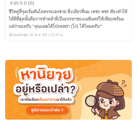
คุณ
9
65
0
0 (0)
เมฆ
ชีวิตคู่ที่จุดเริ่มต้นโคตรจะเฮงซวย สิ่งเดียวที่ผม เพชร พชร ต้องทำให้
หย่า
ได้ดีที่สุดนั้นคือการทำหน้าที่เป็นภรรยาของเมฆินทร์ให้เพียบพร้อม
(โง่)
แต่ว่านะครับ "คุณเมฆได้โปรดหย่า (โง่) ได้ไหมครับ!"
ได้
อัปเดตล่าสุด 30 พ.ค. 69 / 22:51 น.
ไหม
ครับ