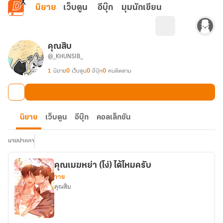
ข้ามไปยังเนื้อหาหลัก
นิยาย
เว็บตูน
อีบุ๊ก
มุมนักเขียน
คุณสิบ
@_KHUNSIB_
1
นิยาย
0
เว็บตูน
0
อีบุ๊ก
0
คนติดตาม
นิยาย
เว็บตูน
อีบุ๊ก
คอลเล็กชัน
นามปากกา
คุณเมฆหย่า (โง่) ได้ไหมครับ
วาย
คุณสิบ