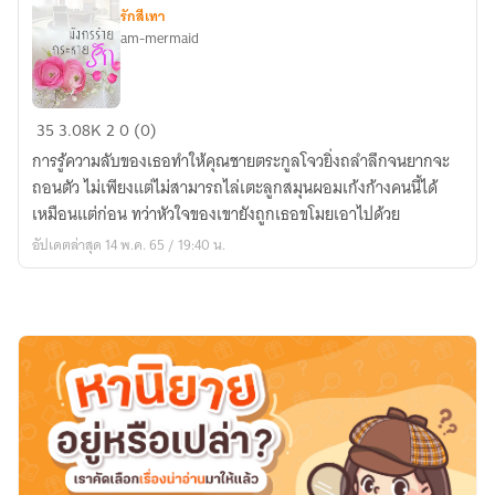
แสน
รักสีเทา
ซื่อ
am-mermaid
มังกร
35
3.08K
2
0 (0)
ร้าย
การรู้ความลับของเธอทำให้คุณชายตระกูลโจวยิ่งถลำลึกจนยากจะ
กระหาย
ถอนตัว ไม่เพียงแต่ไม่สามารถไล่เตะลูกสมุนผอมเก้งก้างคนนี้ได้
รัก
เหมือนแต่ก่อน ทว่าหัวใจของเขายังถูกเธอขโมยเอาไปด้วย
อัปเดตล่าสุด 14 พ.ค. 65 / 19:40 น.