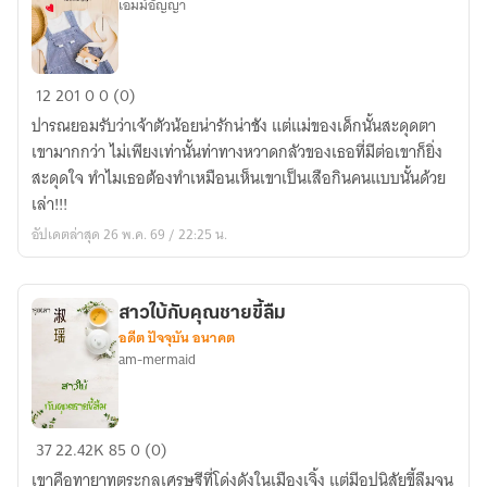
เอมม์อัญญา
วุ่น
12
201
0
0 (0)
รัก
ปารณยอมรับว่าเจ้าตัวน้อยน่ารักน่าชัง แต่แม่ของเด็กนั้นสะดุดตา
นัก
เขามากกว่า ไม่เพียงเท่านั้นท่าทางหวาดกลัวของเธอที่มีต่อเขาก็ยิ่ง
ขาย
สะดุดใจ ทำไมเธอต้องทำเหมือนเห็นเขาเป็นเสือกินคนแบบนั้นด้วย
วัย
เล่า!!!
แพ
อัปเดตล่าสุด 26 พ.ค. 69 / 22:25 น.
ม
เพิร์ส
สาวใบ้กับคุณชายขี้ลืม
อดีต ปัจจุบัน อนาคต
am-mermaid
สาว
37
22.42K
85
0 (0)
ใบ้
เขาคือทายาทตระกูลเศรษฐีที่โด่งดังในเมืองเจิ้ง แต่มีอุปนิสัยขี้ลืมจน