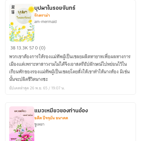
บุปผาในรอยจันทร์
รักดราม่า
am-mermaid
บุปผา
38
13.3K
57
0 (0)
ใน
พวกเขาต้องการให้รองแม่ทัพผู้เป็นเชลยผลิตทายาทเพื่อผลทางการ
รอย
เมืองแต่เพราะหาสาวงามไม่ได้จึงเอาสตรีอัปลักษณ์ไปหย่อนไว้ใน
จันทร์
เรือนพักของรองแม่ทัพผู้เป็นเชลยโดยสั่งให้เขาทำให้นางท้อง มิเช่น
นั้นจะปลิดชีวิตนางซะ
อัปเดตล่าสุด 26 พ.ย. 65 / 19:07 น.
แมวเหมียวของท่านอ๋อง
อดีต ปัจจุบัน อนาคต
ซูเหยา