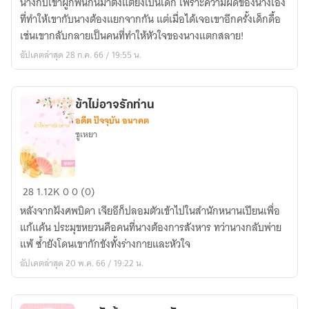
นางกับเขาผูกพันกันมาตั้งแต่ยังเป็นเด็ก เพราะความผิดของนางเอง
สำนัก
ที่ทำให้เขากับนางต้องแยกจากกัน แต่เมื่อได้เจอเขาอีกครั้งเด็กดื้อ
อย่า
เช่นเขากลับกลายเป็นคนที่ทำให้หัวใจของนางแตกสลาย!
ดื้อ!
อัปเดตล่าสุด 28 ก.ค. 66 / 19:55 น.
ข้าไม่อาจรักท่าน
อดีต ปัจจุบัน อนาคต
ซูเหยา
ข้า
28
1.12K
0
0 (0)
ไม่
หลังจากฝังศพบิดา เจียอีก็ปลอมตัวเข้าไปในสำนักหนานเปียนเพื่อ
อาจ
แก้แค้น ประมุขหยวนคือคนที่นางต้องการสังหาร ทว่านางกลับพ่าย
รัก
แพ้ ซ้ำยังโดนเขากักขังทั้งร่างกายและหัวใจ
ท่าน
อัปเดตล่าสุด 20 พ.ค. 66 / 19:22 น.