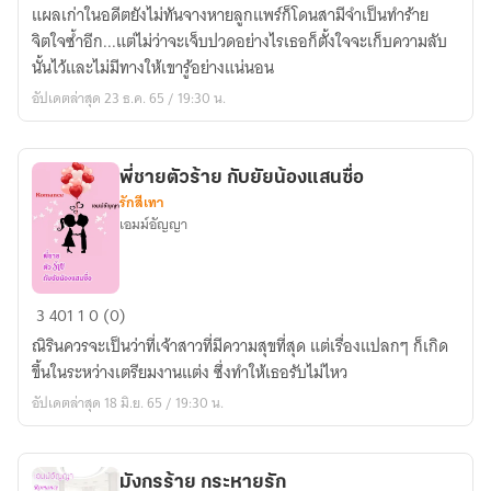
รัก
แผลเก่าในอดีตยังไม่ทันจางหายลูกแพร์ก็โดนสามีจำเป็นทำร้าย
สามี
จิตใจซ้ำอีก...แต่ไม่ว่าจะเจ็บปวดอย่างไรเธอก็ตั้งใจจะเก็บความลับ
ร้าย
นั้นไว้และไม่มีทางให้เขารู้อย่างแน่นอน
อัปเดตล่าสุด 23 ธ.ค. 65 / 19:30 น.
พี่ชายตัวร้าย กับยัยน้องแสนซื่อ
รักสีเทา
เอมม์อัญญา
พี่
3
401
1
0 (0)
ชาย
ณิรินควรจะเป็นว่าที่เจ้าสาวที่มีความสุขที่สุด แต่เรื่องแปลกๆ ก็เกิด
ตัว
ขึ้นในระหว่างเตรียมงานแต่ง ซึ่งทำให้เธอรับไม่ไหว
ร้าย
อัปเดตล่าสุด 18 มิ.ย. 65 / 19:30 น.
กับ
ยัย
น้อง
มังกรร้าย กระหายรัก