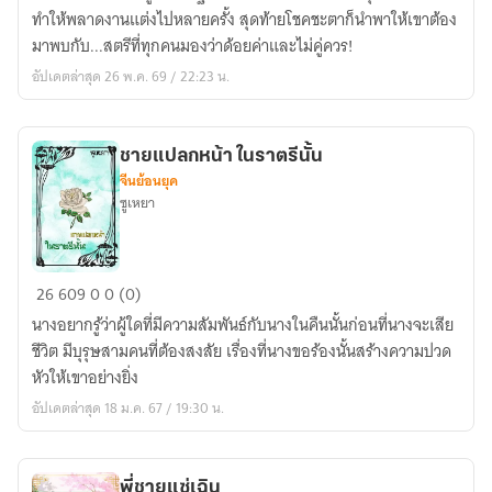
กับ
ทำให้พลาดงานแต่งไปหลายครั้ง สุดท้ายโชคชะตาก็นำพาให้เขาต้อง
คุณชาย
มาพบกับ...สตรีที่ทุกคนมองว่าด้อยค่าและไม่คู่ควร!
ขี้
อัปเดตล่าสุด 26 พ.ค. 69 / 22:23 น.
ลืม
ชายแปลกหน้า ในราตรีนั้น
จีนย้อนยุค
ซูเหยา
ชาย
26
609
0
0 (0)
แปลก
นางอยากรู้ว่าผู้ใดที่มีความสัมพันธ์กับนางในคืนนั้นก่อนที่นางจะเสีย
หน้า
ชีวิต มีบุรุษสามคนที่ต้องสงสัย เรื่องที่นางขอร้องนั้นสร้างความปวด
ใน
หัวให้เขาอย่างยิ่ง
ราตรี
อัปเดตล่าสุด 18 ม.ค. 67 / 19:30 น.
นั้น
พี่ชายแซ่เฉิน