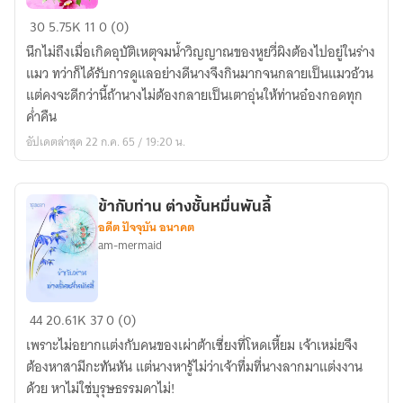
แมว
30
5.75K
11
0 (0)
เหมียว
นึกไม่ถึงเมื่อเกิดอุบัติเหตุจมน้ำวิญญาณของหูยวี่ผิงต้องไปอยู่ในร่าง
ของ
แมว ทว่าก็ได้รับการดูแลอย่างดีนางจึงกินมากจนกลายเป็นแมวอ้วน
ท่าน
แต่คงจะดีกว่านี้ถ้านางไม่ต้องกลายเป็นเตาอุ่นให้ท่านอ๋องกอดทุก
อ๋อง
ค่ำคืน
อัปเดตล่าสุด 22 ก.ค. 65 / 19:20 น.
ข้ากับท่าน ต่างชั้นหมื่นพันลี้
อดีต ปัจจุบัน อนาคต
am-mermaid
ข้า
44
20.61K
37
0 (0)
กับ
เพราะไม่อยากแต่งกับคนของเผ่าต้าเซี่ยงที่โหดเหี้ยม เจ้าเหม่ยจึง
ท่าน
ต้องหาสามีกะทันหัน แต่นางหารู้ไม่ว่าเจ้าทึ่มที่นางลากมาแต่งงาน
ต่าง
ด้วย หาไม่ใช่บุรุษธรรมดาไม่!
ชั้น