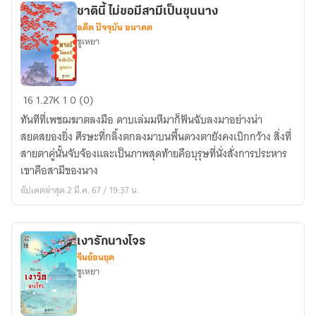
สาม
ชาตินี้ ไม่ขอมีสามีเป็นขุนนาง
คน
อดีต ปัจจุบัน อนาคต
ซูเหยา
ชาติ
16
1.27K
1
0 (0)
นี้
ทันทีที่เพชฌฆาตลงมือ ดาบเล่มมหึมาก็ฟันฉับลงมาอย่างน่า
ไม่
สยดสยองยิ่ง ศีรษะที่กลิ้งตกลงมาบนพื้นดวงตายังคงเบิกกว้าง สิ่งที่
ขอ
สายตาคู่นั้นจับจ้องและเป็นภาพสุดท้ายคือบุรุษที่นั่งสั่งการประหาร
มี
เขาคือสามีของนาง
สามี
อัปเดตล่าสุด 2 มี.ค. 67 / 19:37 น.
เป็น
ขุนนาง
เงารักนางโจร
จีนย้อนยุค
ซูเหยา