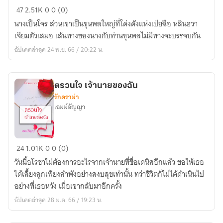
เงา
47
2.51K
0
0 (0)
รัก
นางเป็นโจร ส่วนเขาเป็นขุนพลใหญ่ที่โด่งดังแห่งเป่ยฉือ หลินฮวา
นาง
เจียมตัวเสมอ เส้นทางของนางกับท่านขุนพลไม่มีทางจะบรรจบกัน
โจร
อัปเดตล่าสุด 24 พ.ย. 66 / 20:22 น.
ตรวนใจ เจ้านายของฉัน
รักดราม่า
เอมม์อัญญา
ตรวน
24
1.01K
0
0 (0)
ใจ
วันนี้อโรชาไม่ต้องการอะไรจากเจ้านายที่ชื่อเดนิสอีกแล้ว ขอให้เธอ
เจ้า
ได้เลึ้ยงลูกเพียงลำพังอย่างสงบสุขเท่านั้น ทว่าชีวิตก็ไม่ได้ดำเนินไป
นาย
อย่างที่เธอหวัง เมื่อเขากลับมาอีกครั้ง
ของ
อัปเดตล่าสุด 28 ม.ค. 66 / 19:23 น.
ฉัน