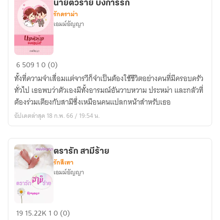
นายตัวร้าย บงการรัก
รักดราม่า
เอมม์อัญญา
นาย
6
509
1
0 (0)
ตัว
ทั้งที่ความจำเสื่อมแต่จารวีก็จำเป็นต้องใช้ชีวิตอย่างคนที่มีครอบครัว
ร้าย
ทั่วไป เธอพบว่าตัวเองมีทั้งอารมณ์อันวาบหวาม ประหม่า และกลัวที่
บงการ
ต้องร่วมเตียงกับสามีซึ่งเหมือนคนแปลกหน้าสำหรับเธอ
รัก
อัปเดตล่าสุด 18 ก.พ. 66 / 19:54 น.
ตรารัก สามีร้าย
รักสีเทา
เอมม์อัญญา
ตรา
19
15.22K
1
0 (0)