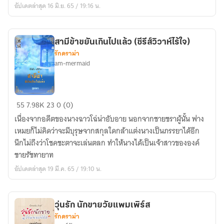
อัปเดตล่าสุด 16 มิ.ย. 65 / 19:16 น.
หมื่น
พัน
ลี้
สามีข้าขยันเกินไปแล้ว (ซีรีส์วิวาห์ไร้ใจ)
รักดราม่า
am-mermaid
สามี
55
7.98K
23
0 (0)
ข้า
เนื่องจากอดีตของนางฉาวโฉ่น่าอับอาย นอกจากชายชราผู้นั้น ฟาง
ขยัน
เหมยก็ไม่คิดว่าจะมีบุรุษจากสกุลใดกล้าแต่งนางเป็นภรรยาได้อีก
เกิน
นึกไม่ถึงว่าโชคชะตาจะเล่นตลก ทำให้นางได้เป็นเจ้าสาวขององค์
ไป
ชายรัชทายาท
แล้ว
อัปเดตล่าสุด 19 มี.ค. 65 / 19:10 น.
(ซี
รีส์
วิวาห์
วุ่นรัก นักขายวัยแพมเพิร์ส
ไร้
รักดราม่า
ใจ)