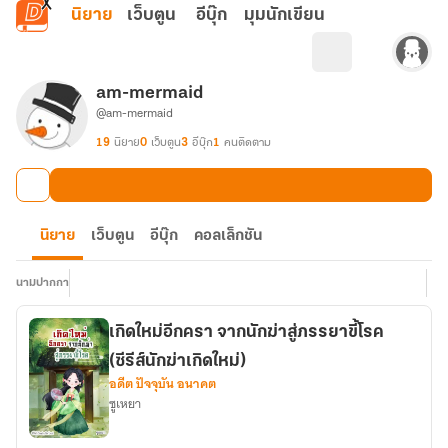
ข้ามไปยังเนื้อหาหลัก
นิยาย
เว็บตูน
อีบุ๊ก
มุมนักเขียน
am-mermaid
@am-mermaid
19
นิยาย
0
เว็บตูน
3
อีบุ๊ก
1
คนติดตาม
นิยาย
เว็บตูน
อีบุ๊ก
คอลเล็กชัน
นามปากกา
เกิดใหม่อีกครา จากนักฆ่าสู่ภรรยาขี้โรค
(ซีรีส์นักฆ่าเกิดใหม่)
อดีต ปัจจุบัน อนาคต
ซูเหยา