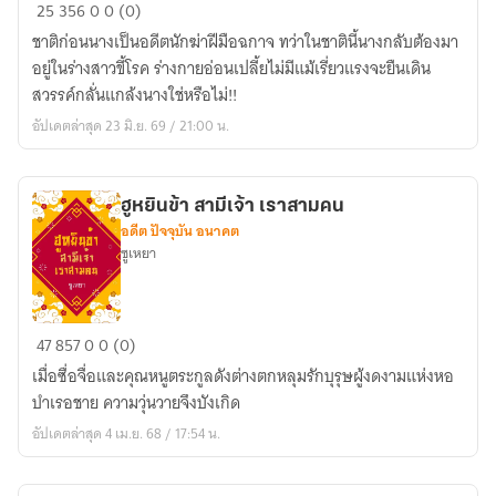
เกิด
25
356
0
0 (0)
ใหม่
ชาติก่อนนางเป็นอดีตนักฆ่าฝีมือฉกาจ ทว่าในชาตินี้นางกลับต้องมา
อีก
อยู่ในร่างสาวขี้โรค ร่างกายอ่อนเปลี้ยไม่มีแม้เรี่ยวแรงจะยืนเดิน
ครา
สวรรค์กลั่นแกล้งนางใช่หรือไม่!!
จาก
อัปเดตล่าสุด 23 มิ.ย. 69 / 21:00 น.
นัก
ฆ่า
สู่
ฮูหยินข้า สามีเจ้า เราสามคน
ภรรยา
อดีต ปัจจุบัน อนาคต
ขี้
ซูเหยา
โรค
(ซี
รีส์
ฮู
47
857
0
0 (0)
นัก
หยิน
ฆ่า
เมื่อซื่อจื่อและคุณหนูตระกูลดังต่างตกหลุมรักบุรุษผู้งดงามแห่งหอ
ข้า
เกิด
บำเรอชาย ความวุ่นวายจึงบังเกิด
สามี
ใหม่)
อัปเดตล่าสุด 4 เม.ย. 68 / 17:54 น.
เจ้า
เรา