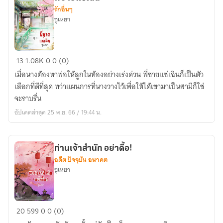
รักอื่นๆ
ซูเหยา
พี่
13
1.08K
0
0 (0)
ชาย
เมื่อนางต้องหาพ่อให้ลูกในท้องอย่างเร่งด่วน พี่ชายแซ่เฉินก็เป็นตัว
แซ่
เลือกที่ดีที่สุด ทว่าแผนการที่นางวางไว้เพื่อให้ได้เขามาเป็นสามีก็ใช่
เฉิน
จะราบรื่น
อัปเดตล่าสุด 25 พ.ย. 66 / 19:44 น.
ท่านเจ้าสำนัก อย่าดื้อ!
อดีต ปัจจุบัน อนาคต
ซูเหยา
ท่าน
20
599
0
0 (0)
เจ้า