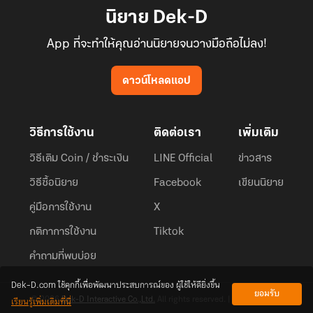
นิยาย Dek-D
App ที่จะทำให้คุณอ่านนิยายจนวางมือถือไม่ลง!
ดาวน์โหลดแอป
วิธีการใช้งาน
ติดต่อเรา
เพิ่มเติม
วิธีเติม Coin / ชำระเงิน
LINE Official
ข่าวสาร
วิธีซื้อนิยาย
Facebook
เขียนนิยาย
คู่มือการใช้งาน
X
กติกาการใช้งาน
Tiktok
คำถามที่พบบ่อย
Dek-D.com ใช้คุกกี้เพื่อพัฒนาประสบการณ์ของ ผู้ใช้ให้ดียิ่งขึ้น
ยอมรับ
เรียนรู้เพิ่มเติมที่นี่
© 2026
Dek-D Interactive Co.,Ltd.
All rights reserved. |
Privacy Policy