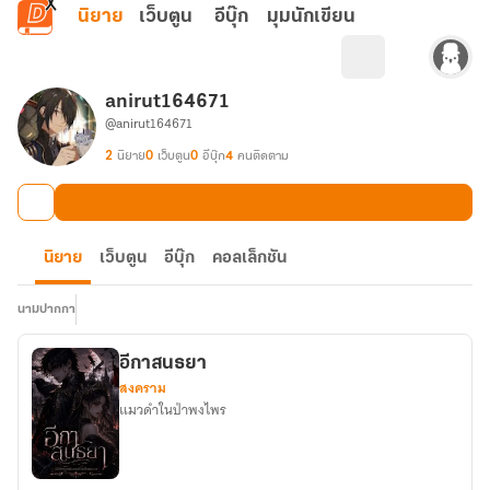
ข้ามไปยังเนื้อหาหลัก
นิยาย
เว็บตูน
อีบุ๊ก
มุมนักเขียน
anirut164671
@anirut164671
2
นิยาย
0
เว็บตูน
0
อีบุ๊ก
4
คนติดตาม
นิยาย
เว็บตูน
อีบุ๊ก
คอลเล็กชัน
นามปากกา
อีกาสนธยา
สงคราม
แมวดำในป่าพงไพร