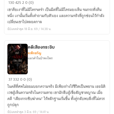
อีกา
130
425
2
0 (0)
สนธยา
เขาคือเงาที่ไม่มีใครจดจำ เป็นมีดที่ไม่มีใครมองเห็น จนกระทั่งคืน
หนึ่ง เงานั้นเริ่มตั้งคำถามกับตัวเอง และความจริงที่ถูกซ่อนไว้กำลัง
เปลี่ยนเขาไปตลอดกาล
อัปเดตล่าสุด 18 มิ.ย. 69 / 14:38 น.
คดีเสียงกระซิบ
ระทึกขวัญ
แมวดำในป่าพงไพร
คดี
37
332
0
0 (0)
เสียง
ในคดีที่ศพไม่ยอมบอกความจริง มีเพียงร่างไร้ชีวิตเป็นพยาน เธอนิติ
กระซิบ
เวชผู้เห็นความจริงในความตาย เขานักสืบผู้เชื่อสัญชาตญาณ เมื่อ
คดี “เสียงกระซิบฆ่าคน” ไร้หลักฐานเริ่มขึ้น ทั้งคู่กลับพบสิ่งที่ไม่ควร
ถูกปลุก
อัปเดตล่าสุด 3 มิ.ย. 69 / 14:41 น.