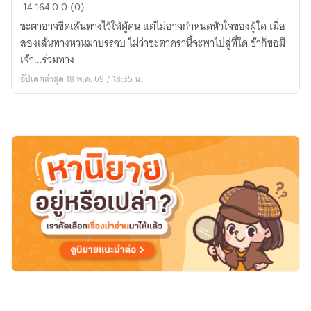
ชะตา
14
164
0
0 (0)
นี้
ชะตาอาจขีดเส้นทางไว้ให้ผู้คน แต่ไม่อาจกำหนดหัวใจของผู้ใด เมื่อ
มี
สองเส้นทางหวนมาบรรจบ ไม่ว่าชะตาครานี้จะพาไปสู่ที่ใด ข้าก็ขอมี
ข้า...มี
เจ้า...ร่วมทาง
เจ้า
อัปเดตล่าสุด 18 พ.ค. 69 / 18:35 น.