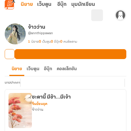
ข้ามไปยังเนื้อหาหลัก
นิยาย
เว็บตูน
อีบุ๊ก
มุมนักเขียน
จ้าวว่าน
@annthippawan
1
นิยาย
0
เว็บตูน
0
อีบุ๊ก
0
คนติดตาม
นิยาย
เว็บตูน
อีบุ๊ก
คอลเล็กชัน
นามปากกา
ชะตานี้ มีข้า...มีเจ้า
จีนย้อนยุค
จ้าวว่าน