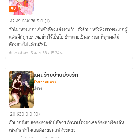
จบ
ข้า
42
49.66K
78
5.0 (1)
ไม่
ทำไม"นางเอก"เช่นข้าต้องแต่งงานกับ"ตัวร้าย" หวังพึ่งพาพระเอกผู้
อยาก
แสนดีก็ถูกเขาเทอย่างไร้เยื่อใย ข้ากลายเป็นนางเอกที่ทุกคนไม่
เป็น
ต้องการไปแล้วหรือนี่
นางเอก
อัปเดตล่าสุด 15 เม.ย. 68 / 15:24 น.
ผู้
ถูก
ทอด
แผนร้ายบ่ายบ่วงรัก
ทิ้ง
รักหวานแหวว
ปังจัง
แผน
20
630
0
0 (0)
ร้าย
ถ้าปากดีมาเธอจะด่ากลับให้อาย ถ้าหาเรื่องมาเธอก็จะหาเรื่องคืน
บ่าย
เช่นกัน ทำไมเธอต้องยอมแพ้ด้วยหล่ะ
บ่วง