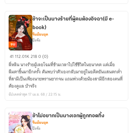
ใหญ่
ผู้
คลั่ง
ข้าจะเป็นนางร้ายที่ผู้คนต้องอิจฉา(มี e-
รัก
book)
(มี
จีนย้อนยุค
ebook)
ปังจัง
จบ
ข้า
41
112.01K
218
0 (0)
จะ
ลี่หลิน นางร้ายผู้เลอโฉมที่ข้ามเวลาไปใช้ชีวิตในอนาคต แต่เมื่อ
เป็น
ลืมตาขึ้นมาอีกครั้ง ดันพบว่าตัวเองกลับมาอยู่ในอดีตอันแสนตกต่ำ
นาง
ที่สามีเป็นเพียงนายพรานยากจน แถมพ่วงด้วยน้องสามีอีกสองคนที่
ร้าย
ต้องดูแล บ้าจริง
ที่
อัปเดตล่าสุด 17 เม.ย. 68 / 22:15 น.
ผู้คน
ต้อง
อิจฉา(มี
ข้าไม่อยากเป็นนางเอกผู้ถูกทอดทิ้ง
e-
จีนย้อนยุค
book)
ปังจัง