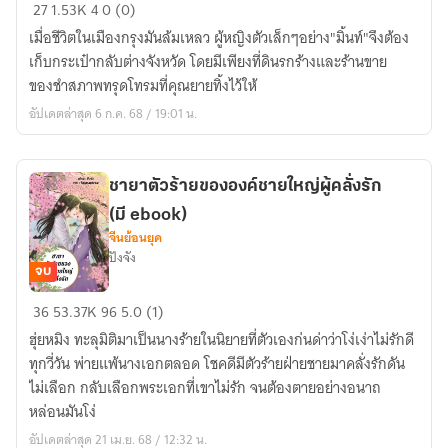
ฟาร์ม
27
1.53K
4
0 (0)
ฝัน
เมื่อชีวิตในเมืองกรุงมันล้มเหลว ผู้หญิงตัวเล็กๆอย่าง"มิ้นท์"จึงต้อง
อ่าน
เก็บกระเป๋ากลับต่างจังหวัด โดยมีเพียงที่ดินรกร้างและร้านขาย
ฟรี
ของชำสภาพทรุดโทรมที่คุณยายทิ้งไว้ให้
ไม่
อัปเดตล่าสุด 6 ก.ค. 68 / 19:01 น.
ติด
เหรียญ
ชายาตัวร้ายขององค์ชายใหญ่ผู้คลั่งรัก
(มี ebook)
จีนย้อนยุค
ปังจัง
จบ
ชายา
36
53.37K
96
5.0 (1)
ตัว
ฮุ่ยหมิง ทะลุมิติมาเป็นนางร้ายในนิยายที่ตัวเองก่นด่าว่าโง่เง่าไม่รักดี
ร้าย
ทุกวี่วัน พ่ายแพ้นางเอกตลอด โชคดีมีตัวร้ายฝ่ายชายมาคลั่งรักดัน
ของ
ไม่เลือก กลับเลือกพระเอกที่เขาไม่รัก จนต้องตายอย่างอนาถ
องค์
หล่อนมันโง่
ชาย
อัปเดตล่าสุด 21 เม.ย. 68 / 12:32 น.