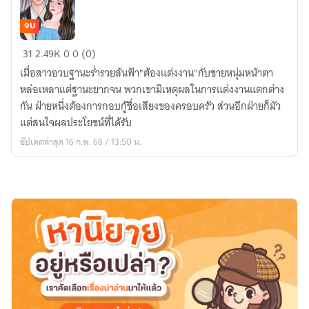
จบ
สามี
31
2.49K
0
0 (0)
ตัว
เมื่อสาวอวบฐานะร่ำรวยล้นฟ้า"ต้องแต่งงาน"กับชายหนุ่มหน้าตา
เลือก
หล่อเหลาแต่ฐานะยากจน พวกเขามีเหตุผลในการแต่งงานแตกต่าง
กัน ฝ่ายหนึ่งต้องการกอบกู้ชื่อเสียงของครอบครัว ส่วนอีกฝ่ายก็มัว
แต่สนใจผลประโยชน์ที่ได้รับ
อัปเดตล่าสุด 16 ก.พ. 68 / 13:50 น.