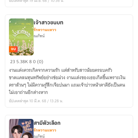
อัปเดตล่าสุด 19 เม.ย. 68 / 10:36 น.
รัก
เจ้าสาวชนบท
รักหวานแหวว
ณภัฑน์
จบ
เจ้า
23
5.38K
8
0 (0)
สาว
งานแต่งควรเกิดจากความรัก แต่สำหรับสาวน้อยครอบครัว
ชนบท
ขาดแคลนทุนทรัพย์อย่างช่อม่วง งานแต่งของเธอเกิดขึ้นเพราะเงิน
ตราล้วนๆ ไม่มีความรู้สึกเจือปนมา แถมเจ้าบ่าวหน้าตาดียังเป็นคน
ไม่เอาถ่านอีกต่างหาก
อัปเดตล่าสุด 10 มี.ค. 68 / 13:28 น.
สามีตัวเลือก
รักหวานแหวว
ณภัฑน์