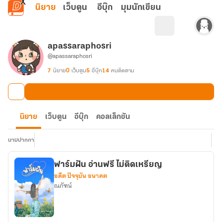
ข้ามไปยังเนื้อหาหลัก
นิยาย
เว็บตูน
อีบุ๊ก
มุมนักเขียน
apassaraphosri
@apassaraphosri
7
นิยาย
0
เว็บตูน
5
อีบุ๊ก
14
คนติดตาม
นิยาย
เว็บตูน
อีบุ๊ก
คอลเล็กชัน
นามปากกา
ฟาร์มฝัน อ่านฟรี ไม่ติดเหรียญ
อดีต ปัจจุบัน อนาคต
ณภัฑน์