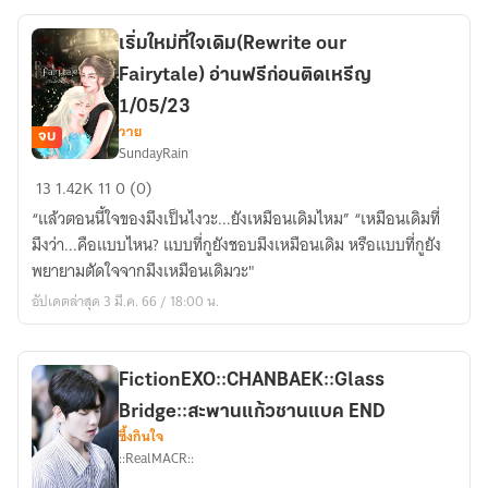
มี
E-
เริ่มใหม่ที่ใจเดิม(Rewrite our
Book
Fairytale) อ่านฟรีก่อนติดเหรีญ
ติด
เหรียญ
1/05/23
31/1/66
วาย
จบ
SundayRain
เริ่ม
13
1.42K
11
0 (0)
ใหม่
“แล้วตอนนี้ใจของมึงเป็นไงวะ...ยังเหมือนเดิมไหม” “เหมือนเดิมที่
ที่
มึงว่า...คือแบบไหน? แบบที่กูยังชอบมึงเหมือนเดิม หรือแบบที่กูยัง
ใจ
พยายามตัดใจจากมึงเหมือนเดิมวะ"
เดิม(Rewrite
อัปเดตล่าสุด 3 มี.ค. 66 / 18:00 น.
our
Fairytale)
อ่าน
ฟรี
FictionEXO::CHANBAEK::Glass
ก่อน
Bridge::สะพานแก้วชานแบค END
ติด
ซึ้งกินใจ
::RealMACR::
เห
รีญ