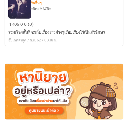
รักอื่นๆ
::RealMACR::
นิยาย
1
405
0
0 (0)
[
รวมเรื่องสั้นที่จะเก็บเรื่องราวต่างๆเรียบเรียงไว้เป็นตัวอักษร
SF
อัปเดตล่าสุด 7 ต.ค. 62 / 00:18 น.
]
Chanbaek
::
How
memories
works