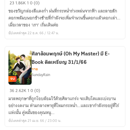
นิ
23
1.86K
1
0 (0)
รัน
ของขวัญกล่องสีแดงก่ำ ฝนที่กระหน่ำร่วงหล่นจากฟ้า และลายสัก
ดร์
ดอกพลัมบนอกข้างซ้ายที่กำลังจะเพิ่มจำนวนขึ้นดอกแล้วดอกเล่า...
รัก
เมื่อเวลาของ ‘เรา’ เริ่มเดินต่อ
สลัก
อัปเดตล่าสุด 22 ธ.ค. 66 / 12:47 น.
พลัม
(BL)
อ่าน
ศิลาล้อมพฤกษ์ (Oh My Master) มี E-
ฟรี
Book ติดเหรียญ 31/1/66
ก่อน
วาย
ติด
SundayRain
เหรียญ
จบ
ศิลา
36
2.62K
1
0 (0)
ล้อม
มวลพฤกษาที่ถูกโอบล้อมไว้ด้วยศิลาแกร่ง จะเติบโตและเบ่งบาน
พฤกษ์
อย่างงดงาม ท่ามกลางพายุที่โหมกระหน่ำ...และเขากำลังรออยู่ที่ไร่
(Oh
แห่งนั้น คู่หมั้นของคุณหนู...
My
อัปเดตล่าสุด 21 เม.ย. 66 / 23:00 น.
Master)