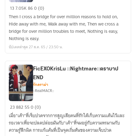
FictionEXO::CHANBAEK::Glass
1/05/23
13
7.05K
86
0 (0)
Bridge::สะพาน
Then I cross a bridge for over million reasons to hold on,
แก้ว
Hide away with me, Walk away with me, Then we cross a
ชาน
bridge for over million troubles to meet, Nothing is easy,
แบค
Nothing is easy.
END
อัปเดตล่าสุด 27 ส.ค. 65 / 23:50 น.
FicEXOKrisLu ::Nightmare::ตราบาป
END
รักดราม่า
::RealMACR::
FicEXOKrisLu
23
882
55
0 (0)
::Nightmare::ตราบาป
เมื่อ"เค้า"ที่เจ็บปวดจากการสูญเสียคนที่รักได้เก็บความแค้นไว้และ
END
รอเวลาเพื่อจะปลดปล่อยมันกับ"เค้า"ที่จมอยู่กับความทรมานกับ
ความรู้สึกผิด การแก้แค้นที่เป็นจุดเริ่มต้นของความเจ็บปวด