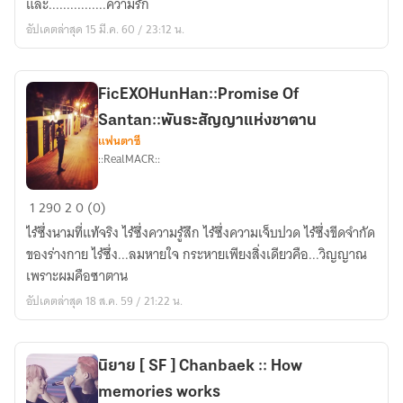
และ................ความรัก
อัปเดตล่าสุด 15 มี.ค. 60 / 23:12 น.
FicEXOHunHan::Promise Of
Santan::พันธะสัญญาแห่งซาตาน
แฟนตาซี
::RealMACR::
FicEXOHunHan::Promise
1
290
2
0 (0)
Of
ไร้ซึ่งนามที่แท้จริง ไร้ซึ่งความรู้สึก ไร้ซึ่งความเจ็บปวด ไร้ซึ่งขีดจำกัด
Santan::พันธะ
ของร่างกาย ไร้ซึ่ง...ลมหายใจ กระหายเพียงสิ่งเดียวคือ...วิญญาณ
สัญญา
เพราะผมคือซาตาน
แห่ง
อัปเดตล่าสุด 18 ส.ค. 59 / 21:22 น.
ซาตาน
นิยาย [ SF ] Chanbaek :: How
memories works