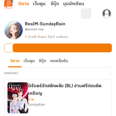
ข้ามไปยังเนื้อหาหลัก
นิยาย
เว็บตูน
อีบุ๊ก
มุมนักเขียน
RealM-SundayRain
@archari-miw
7
นิยาย
0
เว็บตูน
1
อีบุ๊ก
1
คนติดตาม
นิยาย
เว็บตูน
อีบุ๊ก
คอลเล็กชัน
นามปากกา
นิรันดร์รักสลักพลัม (BL) อ่านฟรีก่อนติด
เหรียญ
วาย
SundayRain