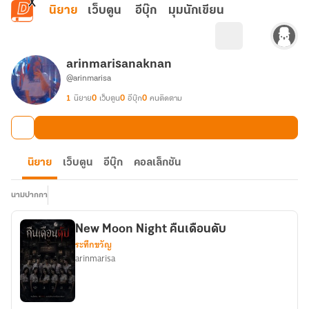
ข้ามไปยังเนื้อหาหลัก
นิยาย
เว็บตูน
อีบุ๊ก
มุมนักเขียน
arinmarisanaknan
@arinmarisa
1
นิยาย
0
เว็บตูน
0
อีบุ๊ก
0
คนติดตาม
นิยาย
เว็บตูน
อีบุ๊ก
คอลเล็กชัน
นามปากกา
New Moon Night คืนเดือนดับ
ระทึกขวัญ
arinmarisa