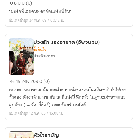
ใต้
0
8
0
0 (0)
อาณัติ
"ผมรักพี่เสมอนะ ลาก่อนครับพี่คิน"
ภาคิ
อัปเดตล่าสุด 24 พ.ค. 69 / 00:12 น.
น
|
MaxkyBas
บ่วงรัก แรงอาฆาต (อัพจนจบ)
ซึ้งกินใจ
ผ่านฟ้านราธร
บ่วง
46
15.24K
209
0 (0)
รัก
เพราะแรงอาฆาตแค้นและคำสาปแช่งของคนในอดีตชาติ ทำให้เขา
แรง
ทั้งสอง ต้องกลับมาพบกัน ณ.ที่แห่งนี้ อีกครั้ง ในฐานะเจ้านายและ
อาฆาต
ลูกน้อง (แม่จัน-พี่สิงห์) เนตรจันทร์-เหมันต์
(อัพ
อัปเดตล่าสุด 12 ก.ค. 65 / 16:08 น.
จนจบ)
หัวใจรามัญ