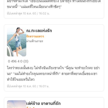
มิอาจห้ามใจได้ "เธอเป็นแม่มดหรือไง ปลายรุ้ง ทำไมฉันถึงรักเธอได้
ขนาดนี้" "แม่มดที่ไหนเนียะนางฟ้าชัดๆ"
อัปเดตล่าสุด 10 ส.ค. 60 / 16:02 น.
ณ.ทะเลแห่งรัก
รักหวานแหวว
ผ่านฟ้านราธร
ณ.ทะเล
0
496
4
0 (0)
แห่ง
ใครว่าทะเลนั้นสงบ ไม่จริงฉันเถียงขาดใจ "นี่คุณ จะทำอะไรคะ อย่า
รัก
นะ" "ผมไม่ทำอะไรคุณหรอกหน่าที่รัก" สายตาที่หยาดเยิ้มของเขา
ทำให้ใจเธอหวั่นไหว
อัปเดตล่าสุด 10 ส.ค. 60 / 16:01 น.
เล่ห์ร้าย ซาตานที่รัก