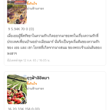
ซึ้งกินใจ
ผ่านฟ้านราธร
หัวใจ
9
5.94K
70
0 (0)
รามัญ
เมื่อเธอผู้ที่ศรัทธาในความรักเกิดอยากมาขอพรในเรื่องความรักที่
ประเทศเพื่อนบ้านอย่างเมียนมาร์ นั่นจึงเป็นจุดเริ่มต้นของความรัก
ของ เธอ และ เขา โอรสที่เกิดจากนางสนม ของพระเจ้าแผ่นดินของ
หงสาฯ
อัปเดตล่าสุด 12 ก.ค. 65 / 16:05 น.
ฤาฟ้าลิขิตมา
ซึ้งกินใจ
ผ่านฟ้านราธร
ฤา
16
20.33K
158
0 (0)