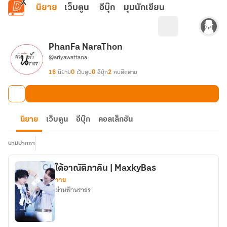
ข้ามไปยังเนื้อหาหลัก
นิยาย
เว็บตูน
อีบุ๊ก
มุมนักเขียน
PhanFa NaraThon
@ariyawattana
16
นิยาย
0
เว็บตูน
0
อีบุ๊ก
2
คนติดตาม
นิยาย
เว็บตูน
อีบุ๊ก
คอลเล็กชัน
นามปากกา
ใต้อาณัติภาคิน | MaxkyBas
วาย
ผ่านฟ้านราธร