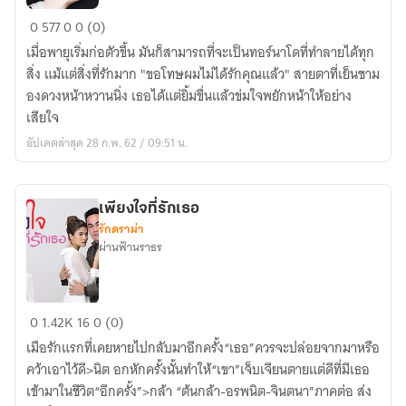
บ่วง
0
577
0
0 (0)
รัก
เมื่อพายุเริ่มก่อตัวขึ้น มันก็สามารถที่จะเป็นทอร์นาโดที่ทำลายได้ทุก
พายุ
สิ่ง แม้แต่สิ่งที่รักมาก "ขอโทษผมไม่ได้รักคุณแล้ว" สายตาที่เย็นชาม
องดวงหน้าหวานนิ่ง เธอได้แต่ยิ้มขื่นแล้วข่มใจพยักหน้าให้อย่าง
เสียใจ
อัปเดตล่าสุด 28 ก.พ. 62 / 09:51 น.
เพียงใจที่รักเธอ
รักดราม่า
ผ่านฟ้านราธร
เพียง
0
1.42K
16
0 (0)
ใจ
เมือรักแรกที่เคยหายไปกลับมาอีกครั้ง“เธอ”ควรจะปล่อยจากมาหรือ
ที่รัก
คว้าเอาไว้ดี>นิต อกหักครั้งนั้นทำให้“เขา”เจ็บเจียนตายแต่ดีที่มีเธอ
เธอ
เข้ามาในชีวิต“อีกครั้ง”>กล้า “ต้นกล้า-อรพนิต-จินตนา”ภาคต่อ ส่ง