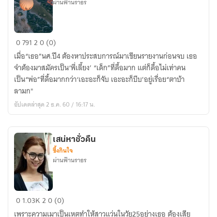
ผ่านฟ้านราธร
ซาตาน
0
791
2
0 (0)
ร้าย
เมื่อ“เธอ”นศ.ปี4 ต้องหาประสบการณ์มาเขียนรายงานก่อนจบ เธอ
ร้อน
จำต้องมาสมัครเป็น‘พี่เลี้ยง’ “เด็ก”ที่ดื้อมาก แต่ก็ดื้อไม่เท่าคน
รัก
เป็น“พ่อ”ที่ดื้อมากกว่า‘เอะอะก็จับ เอะอะก็บีบ’อยู่เรื่อย“ตาบ้า
ลามก"
อัปเดตล่าสุด 2 ธ.ค. 60 / 16:17 น.
เสน่หาชั่วคืน
ซึ้งกินใจ
ผ่านฟ้านราธร
เสน่หา
0
1.03K
2
0 (0)
ชั่ว
เพราะความเมาเป็นเหตุทำให้สาวแว่นในวัย25อย่างเธอ ต้องเสีย