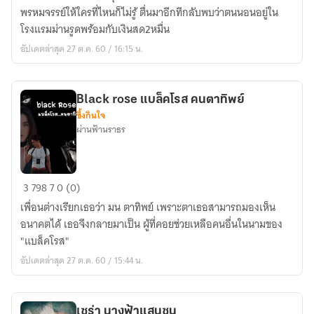
คืน
พรหมจรรย์ให้ใครที่ไหนก็ไม่รู้ ตื่นมาอีกทีกลับพบว่าตนนอนอยู่ใน
โรงแรมม่านรูดพร้อมกับเงินสด2หมื่น
อัปเดตล่าสุด 27 ต.ค. 60 / 16:15 น.
Black rose แบล็คโรส คนตาทิพย์
ซึ้งกินใจ
ผ่านฟ้านราธร
Black
3
798
7
0 (0)
rose
เพื่อนต่างเรียกเธอว่า มน ตาทิพย์ เพราะตาเธอสามารถมองเห็น
แบ
อนาคตได้ เธอจึงกลายมาเป็น ผู้ที่คอยช่วยเหลือคนอื่นในนามของ
ล็ค
"แบล็คโรส"
โรส
อัปเดตล่าสุด 27 ต.ค. 60 / 15:44 น.
คน
ตา
ทิพย์
เซร่า นางฟ้าแสนซน