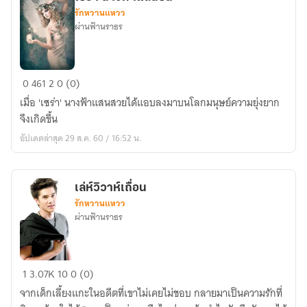
รักหวานแหวว
ผ่านฟ้านราธร
เซ
0
461
2
0 (0)
ร่า
เมื่อ 'เซร่า' นางฟ้าแสนสวยได้แอบลงมาบนโลกมนุษย์ความยุ่งยาก
นางฟ้า
จึงเกิดขึ้น
แสน
อัปเดตล่าสุด 29 ส.ค. 60 / 16:52 น.
ซน
เล่ห์วิวาห์เถื่อน
รักหวานแหวว
ผ่านฟ้านราธร
เล่ห์
1
3.07K
10
0 (0)
วิวาห์
จากเด็กเลี้ยงแกะในอดีตที่เขาไม่เคยไม่ชอบ กลายมาเป็นความรักที่
เถื่อน