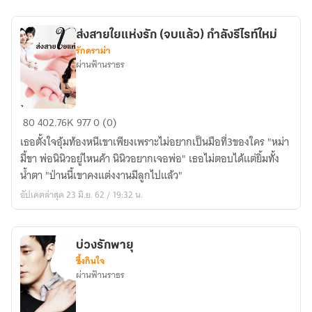
ส่งสายใยแห่งรัก (จบแล้ว) กำลังรีไรท์ใหม่
รักดราม่า
ผ่านฟ้านราธร
ส่ง
80
402.76K
977
0 (0)
สายใย
เธอตั้งใจอุ้มท้องหนีเขาเพียงเพราะไม่อยากเป็นมือที่3ของใคร "หม่า
แห่ง
มี้ขา พ่อนินิวอยู่ไหนค้า นินิวอยากเจอพ่อ" เธอไม่ตอบได้แต่ยิ้มทั้ง
รัก
น้ำตา "ป่านนี้เขาคงแต่งงานมีลูกไปแล้ว"
(จบ
อัปเดตล่าสุด 23 มิ.ย. 62 / 19:32 น.
แล้ว)
กำลัง
รี
บ่วงรักพายุ
ไรท์
ซึ้งกินใจ
ใหม่
ผ่านฟ้านราธร