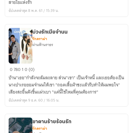
สายใยแห่งรัก
อัปเดตล่าสุด 8 พ.ค. 61 / 15:39 น.
บ่วงรักเมียจำนน
รักดราม่า
ผ่านฟ้านราธร
บ่วง
0
780
1
0 (0)
รัก
บ้าน"เธอ"กำลังจะล้มละลาย ส่วน"เขา" เป็นเจ้าหนี้ และเธอต้องเป็น
เมีย
นางบำเรอยอมจำนนให้เขา "ถอดเสื้อผ้าซะแล้วรีบทำให้ผมพอใจ"
จำนน
เสียงสะอื้นดังขึ้นแผ่วเบา "แค่นี้ใช่ไหมที่คุณต้องการ"
อัปเดตล่าสุด 9 ธ.ค. 60 / 16:05 น.
ซาตานร้ายร้อนรัก
รักดราม่า