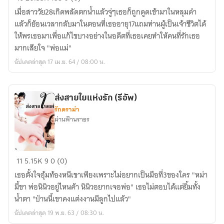
ฟ้า
เมื่อสาววัย28เกิดพลัดตกน้ำแล้วจู่ๆเธอก็ถูกดูดเข้ามาในหลุมดำ
ลิขิต
แล้วก็ย้อนเวลากลับมาในตอนที่เธออายุ17แถมท่านผู้เป็นเจ้าชีวิตได้
มา
ให้พรเธอมาเพื่อแก้ไขบางอย่างในอดีตที่เธอเคยทำให้คนที่รักเธอ
มากเสียใจ "พ่อแม่"
อัปเดตล่าสุด 17 เม.ย. 64 / 08:00 น.
ส่งสายใยแห่งรัก (รีอัพ)
รักดราม่า
ผ่านฟ้านราธร
ส่ง
11
5.15K
9
0 (0)
สายใย
เธอตั้งใจอุ้มท้องหนีเขาเพียงเพราะไม่อยากเป็นมือที่3ของใคร "หม่า
แห่ง
มี้ขา พ่อนินิวอยู่ไหนค้า นินิวอยากเจอพ่อ" เธอไม่ตอบได้แต่ยิ้มทั้ง
รัก
น้ำตา "ป่านนี้เขาคงแต่งงานมีลูกไปแล้ว"
(รี
อัปเดตล่าสุด 19 พ.ย. 63 / 08:30 น.
อัพ)