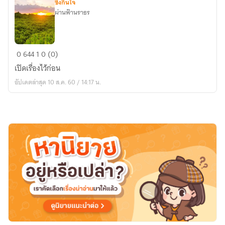
ซึ้งกินใจ
ผ่านฟ้านราธร
เล่ห์
0
644
1
0 (0)
ร้าย
เปิดเรื่องไว้ก่อน
ซาตาน
อัปเดตล่าสุด 10 ส.ค. 60 / 14:17 น.
ที่รัก