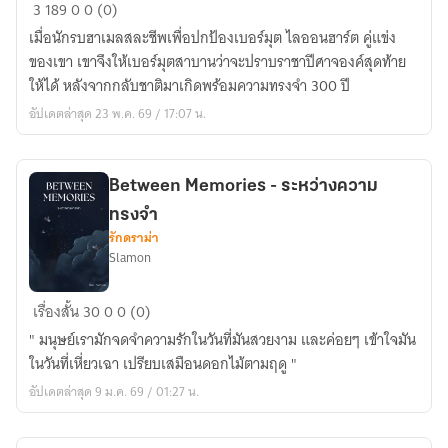
Damn
3
189
0
0 (0)
reincarnations
เมื่อนักรบฮาเมลสละชีพเพื่อปกป้องเบอร์มุต ไลออนฮาร์ต คู่แข่ง
(ฉบับ
ของเขา เขาจึงให้เบอร์มุตสาบานว่าจะปราบราชาปีศาจองค์สุดท้าย
Novel)
ให้ได้ หลังจากกลับชาติมาเกิดพร้อมความทรงจำ 300 ปี
อัปเดตล่าสุด 23 พ.ค. 69 / 17:07 น.
Between Memories - ระหว่างความ
ทรงจำ
รักดราม่า
Slamon
Between
เรื่องสั้น
30
0
0 (0)
Memories
" มนุษย์เรามักจดจำความรักในวันที่มันสวยงาม และค่อยๆ เข้าใจมัน
-
ในวันที่เหี่ยวเฉา เปรียบเสมือนดอกไม้ตามฤดู "
ระหว่าง
อัปเดตล่าสุด 9 ม.ค. 69 / 01:27 น.
ความ
ทรง