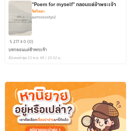
จำ
"Poem for myself" กลอนแด่ข้าพระเจ้า
จิตวิทยา
aumsososityx2
"Poem
5
277
4
0 (0)
for
บทกลอนแด่ข้าพระเจ้า
myself"
อัปเดตล่าสุด 23 พ.ย. 68 / 20:52 น.
กลอน
แด่
ข้า
พระเจ้า