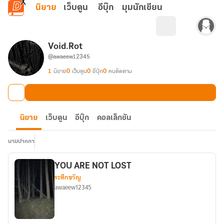
ข้ามไปยังเนื้อหาหลัก
นิยาย
เว็บตูน
อีบุ๊ก
มุมนักเขียน
Void.Rot
@awaeew12345
1
นิยาย
0
เว็บตูน
0
อีบุ๊ก
0
คนติดตาม
นิยาย
เว็บตูน
อีบุ๊ก
คอลเล็กชัน
นามปากกา
YOU ARE NOT LOST
ระทึกขวัญ
awaeew12345