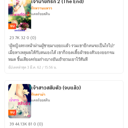
เจ้านายที่รัก 2 (The End)
รักหวานแหวว
แคลร์​ออสติน​
จบ
เจ้า
23
7K
32
0 (0)
นาย
‘ผู้หญิงตรงหน้าผ่านผู้ชายมาเยอะแล้ว รวมเขาอีกคนจะเป็นไรไป!’
ที่รัก
เมื่อหาเหตุผลให้กับตนเองได้ เขาก็ถอดเสื้อผ้าของตัวเองออกจน
2
หมด ขึ้นเตียงคร่อมร่างบางอันเย้ายวนเอาไว้ทันที
(The
อัปเดตล่าสุด 3 มี.ค. 62 / 15:56 น.
End)
เจ้าสาวสลับตัว (จบแล้ว)
รักดราม่า
แคลร์​ออสติน​
จบ
เจ้า
39
44.13K
81
0 (0)