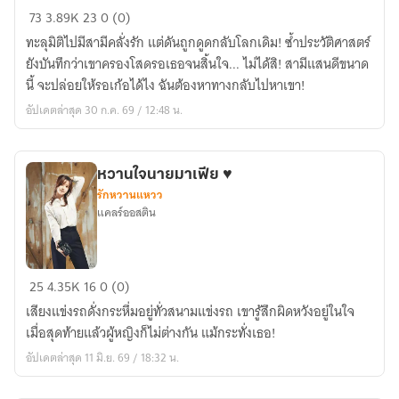
พระรอง
73
3.89K
23
0 (0)
ช้ำ
ทะลุมิติไปมีสามีคลั่งรัก แต่ดันถูกดูดกลับโลกเดิม! ซ้ำประวัติศาสตร์
รัก
ยังบันทึกว่าเขาครองโสดรอเธอจนสิ้นใจ... ไม่ได้สิ! สามีแสนดีขนาด
คน
นี้ จะปล่อยให้รอเก้อได้ไง ฉันต้องหาทางกลับไปหาเขา!
นั้น
อัปเดตล่าสุด 30 ก.ค. 69 / 12:48 น.
ข้า
ขอรับ
ไว้
หวานใจนายมาเฟีย ♥
ดูแล
รักหวานแหวว
เอง!
แคลร์​ออสติน​
(มี
E-
book)
หวาน
25
4.35K
16
0 (0)
ใจ
เสียงแข่งรถดั่งกระหึ่มอยู่ทั่วสนามแข่งรถ เขารู้สึกผิดหวังอยู่ในใจ
นาย
เมื่อสุดท้ายแล้วผู้หญิงก็ไม่ต่างกัน แม้กระทั่งเธอ!
มาเฟีย
อัปเดตล่าสุด 11 มิ.ย. 69 / 18:32 น.
♥