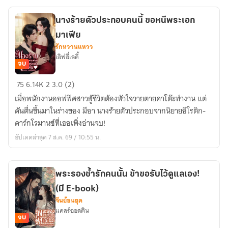
(มี
Ebook)
นางร้ายตัวประกอบคนนี้ ขอหนีพระเอก
มาเฟีย
รักหวานแหวว
เลิฟลี่เลดี้
จบ
นาง
75
6.14K
2
3.0 (2)
ร้าย
เมื่อพนักงานออฟฟิศสาวสู้ชีวิตต้องหัวใจวายตายคาโต๊ะทำงาน แต่
ตัวประกอบ
ดันตื่นขึ้นมาในร่างของ มีอา นางร้ายตัวประกอบจากนิยายอีโรติก-
คน
ดาร์กโรมานซ์ที่เธอเพิ่งอ่านจบ!
นี้
อัปเดตล่าสุด 7 ส.ค. 69 / 10:55 น.
ขอ
หนี
พระเอก
พระรองช้ำรักคนนั้น ข้าขอรับไว้ดูแลเอง!
มาเฟีย
(มี E-book)
จีนย้อนยุค
แคลร์ออสติน
จบ