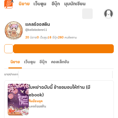
ข้ามไปยังเนื้อหาหลัก
นิยาย
เว็บตูน
อีบุ๊ก
มุมนักเขียน
แคลร์ออสติน
@bellelederer11
20
นิยาย
0
เว็บตูน
16
อีบุ๊ก
260
คนติดตาม
นิยาย
เว็บตูน
อีบุ๊ก
คอลเล็กชัน
นามปากกา
ใบหย่าฉบับนี้ ข้าขอมอบให้ท่าน (มี
ebook)
จีนย้อนยุค
แคลร์ออสติน