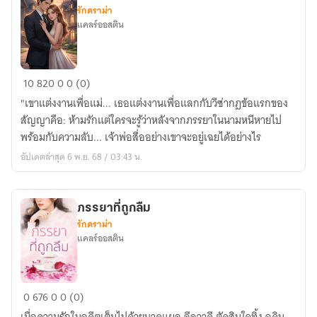
รักดราม่า
แคลร์ออสติน
วิวาห์
10
820
0
0 (0)
จ้าง
"เขาแต่งงานเพื่อแม่... เธอแต่งงานเพื่อแลกกับวีซ่ากฎข้อแรกของ
ห้าม
สัญญาคือ: ห้ามรักแต่ใครจะรู้ว่าหลังจากภรรยาในนามหนีหายไป
รัก
พร้อมกับความลับ... เจ้าพ่อสื่ออย่างเขาจะอยู่เฉยได้อย่างไร
อัปเดตล่าสุด 6 พ.ย. 68 / 03:43 น.
ภรรยาที่ถูกลืม
รักดราม่า
แคลร์ออสติน
ภรรยา
0
676
0
0 (0)
ที่