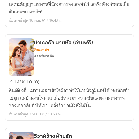
สาว
เพราะสัญญาแต่งงานที่น้องสาวของเธอทำไว้ เธอจึงต้องจำยอมเป็น
สลับ
ตัวแทนอย่างจำใจ!
ตัว
อัปเดตล่าสุด 16 พ.ย. 61 / 16:43 น.
(จบ
แล้ว)
บำเรอรัก นายหัว (อ่านฟรี)
รักดราม่า
แคลร์ออสติน
บำเรอ
9
1.43K
1
0 (0)
รัก
คืนเดียวที่ "เมา" และ "เข้าใจผิด" ทำให้นายหัวภูมินทร์ได้ "ลงทัณฑ์"
นาย
ไข่มุก แม่บ้านคนใหม่ แต่เมื่อสร่างเมา ความลับและความเก่งกาจ
หัว
ของเธอกลับทำให้เขา "คลั่งรัก" จนโงหัวไม่ขึ้น
(อ่าน
อัปเดตล่าสุด 7 พ.ย. 68 / 18:53 น.
ฟรี)
วิวาห์จ้าง ห้ามรัก