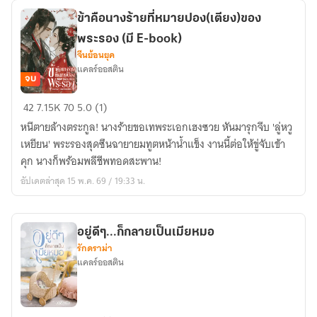
ข้าคือนางร้ายที่หมายปอง(เตียง)ของ
พระรอง (มี E-book)
จีนย้อนยุค
แคลร์ออสติน
จบ
ข้า
42
7.15K
70
5.0 (1)
คือ
หนีตายล้างตระกูล! นางร้ายขอเทพระเอกเฮงซวย หันมารุกจีบ 'ลู่หวู
นาง
เหยียน' พระรองสุดซึนฉายายมทูตหน้าน้ำแข็ง งานนี้ต่อให้ขู่จับเข้า
ร้าย
คุก นางก็พร้อมพลีชีพทอดสะพาน!
ที่
อัปเดตล่าสุด 15 พ.ค. 69 / 19:33 น.
หมาย
ปอง(เตียง)ของ
พระรอง
อยู่ดีๆ...ก็กลายเป็นเมียหมอ
(มี
รักดราม่า
E-
แคลร์ออสติน
book)
อยู่