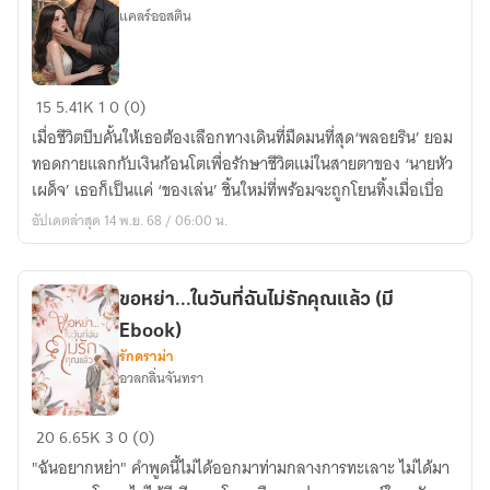
แคลร์ออสติน
ทวง
15
5.41K
1
0 (0)
รัก
เมื่อชีวิตบีบคั้นให้เธอต้องเลือกทางเดินที่มืดมนที่สุด‘พลอยริน’ ยอม
เมีย
ทอดกายแลกกับเงินก้อนโตเพื่อรักษาชีวิตแม่ในสายตาของ ‘นายหัว
เก็บ
เผด็จ’ เธอก็เป็นแค่ ‘ของเล่น’ ชิ้นใหม่ที่พร้อมจะถูกโยนทิ้งเมื่อเบื่อ
อัปเดตล่าสุด 14 พ.ย. 68 / 06:00 น.
ขอหย่า...ในวันที่ฉันไม่รักคุณแล้ว (มี
Ebook)
รักดราม่า
อวลกลิ่นจันทรา
ขอ
20
6.65K
3
0 (0)
หย่า...ใน
"ฉันอยากหย่า" คำพูดนี้ไม่ได้ออกมาท่ามกลางการทะเลาะ ไม่ได้มา
วัน