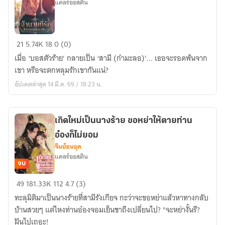
แคลร์​ออสติน​
book))
เจ้า
21
5.74K
18
0 (0)
นาย
เมื่อ ‘บอสตัวร้าย’ กลายเป็น ‘สามี (กำมะลอ)’... เธอจะรอดพ้นจาก
ที่รัก
เขา หรือจะตกหลุมรักเขากันแน่?
(จบ
อัปเดตล่าสุด 14 มี.ค. 69 / 18:23 น.
บริบูรณ์)
เกิดใหม่เป็นนางร้าย ขอหย่าให้ตายท่าน
อ๋องก็ไม่ยอม
จีนย้อนยุค
แคลร์ออสติน
จบ
เกิด
49
181.33K
112
4.7 (3)
ใหม่
ทะลุมิติมาเป็นนางร้ายที่สามีรังเกียจ กะว่าจะขอหย่าแล้วหาทางกลับ
เป็น
บ้านสวยๆ แต่ไหงท่านอ๋องจอมเย็นชาถึงเปลี่ยนไป? "จะหย่างั้นรึ?
นาง
ฝันไปเถอะ!