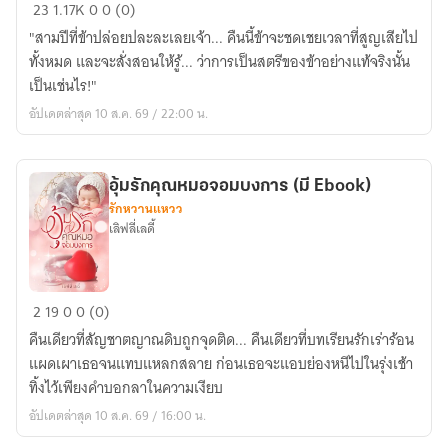
ใบ
23
1.17K
0
0 (0)
หย่า
"สามปีที่ข้าปล่อยปละละเลยเจ้า... คืนนี้ข้าจะชดเชยเวลาที่สูญเสียไป
ฉบับ
ทั้งหมด และจะสั่งสอนให้รู้... ว่าการเป็นสตรีของข้าอย่างแท้จริงนั้น
นี้
เป็นเช่นไร!"
ข้า
อัปเดตล่าสุด 10 ส.ค. 69 / 22:00 น.
ขอม
อบ
ให้
อุ้มรักคุณหมอจอมบงการ (มี Ebook)
ท่าน
รักหวานแหวว
(มี
เลิฟลี่เลดี้
ebook)
อุ้ม
2
19
0
0 (0)
รัก
คืนเดียวที่สัญชาตญาณดิบถูกจุดติด... คืนเดียวที่บทเรียนรักเร่าร้อน
คุณ
แผดเผาเธอจนแทบแหลกสลาย ก่อนเธอจะแอบย่องหนีไปในรุ่งเช้า
หมอ
ทิ้งไว้เพียงคำบอกลาในความเงียบ
จอม
อัปเดตล่าสุด 10 ส.ค. 69 / 16:00 น.
บงการ