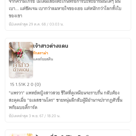
จากความโกรธ ไม่ได้มีเสียงตะโกนหรือการปะทะอารมณ์ใดๆ มัน
ที่
เบา... แต่ชัดเจน เบากว่าลมหายใจของเธอ แต่หนักกว่าโลกทั้งใบ
ฉัน
ของเขา
ไม่
อัปเดตล่าสุด 29 ต.ค. 68 / 03:03 น.
รัก
คุณ
แล้ว
เจ้าสาวต่างแดน
(มี
รักดราม่า
Ebook)
แคลร์ออสติน
เจ้า
15
1.51K
2
0 (0)
สาว
"แพรวา" แพทย์หญิงสาวสวย ชีวิตที่ดูเหมือนจะราบรื่น กลับต้อง
ต่าง
สะดุดเมื่อ "อเลสซานโดร" ชายหนุ่มลึกลับผู้มีอำนาจปรากฏตัวขึ้น
แดน
พร้อมบอดี้การ์ด
อัปเดตล่าสุด 3 พ.ย. 67 / 18:20 น.