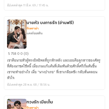
ร้าย
อัปเดตล่าสุด 11 มี.ค. 69 / 17:45 น.
ขอ
หย่า
ให้
นายหัว บงการรัก (อ่านฟรี)
ตาย
รักดราม่า
ท่าน
แคลร์ออสติน
อ๋อง
ก็
ไม่
นาย
5
758
0
0 (0)
ยอม
หัว
เขาคือนายหัวผู้ทรงอิทธิพลที่ถูกหักหลัง และเธอคือลูกสาวของศัตรู
บงการ
ที่ต้องมาชดใช้หนี้ เมื่อเกมแก้แค้นที่เดิมพันด้วยศักดิ์ศรีเริ่มต้นขึ้น
รัก
เขาจะทำอย่างไร เมื่อ "นางบำเรอ" ที่เขาเกลียดชัง กลับสั่นคลอน
(อ่าน
หัวใจ
ฟรี)
อัปเดตล่าสุด 28 พ.ย. 68 / 18:56 น.
ทวงรัก เมียเก็บ
รักดราม่า