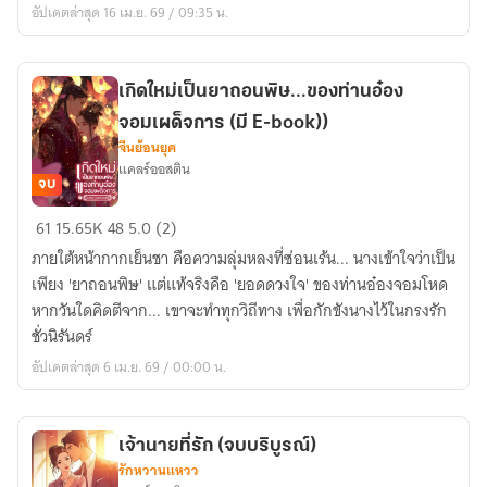
อัปเดตล่าสุด 16 เม.ย. 69 / 09:35 น.
ไป
เถอะ
เกิดใหม่เป็นยาถอนพิษ...ของท่านอ๋อง
จอมเผด็จการ (มี E-book))
จีนย้อนยุค
แคลร์ออสติน
จบ
เกิด
61
15.65K
48
5.0 (2)
ใหม่
ภายใต้หน้ากากเย็นชา คือความลุ่มหลงที่ซ่อนเร้น... นางเข้าใจว่าเป็น
เป็น
เพียง 'ยาถอนพิษ' แต่แท้จริงคือ 'ยอดดวงใจ' ของท่านอ๋องจอมโหด
ยา
หากวันใดคิดตีจาก... เขาจะทำทุกวิถีทาง เพื่อกักขังนางไว้ในกรงรัก
ถอนพิษ...ของ
ชั่วนิรันดร์
ท่าน
อัปเดตล่าสุด 6 เม.ย. 69 / 00:00 น.
อ๋อง
จอม
เผด็จการ
เจ้านายที่รัก (จบบริบูรณ์)
(มี
รักหวานแหวว
E-