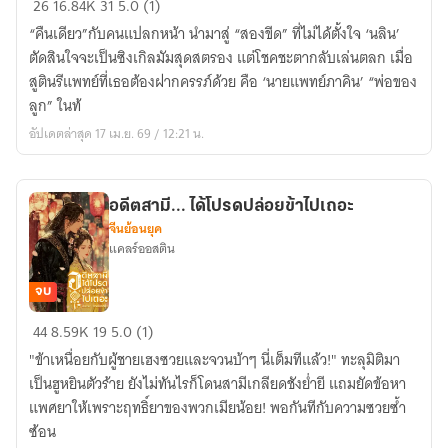
26
16.84K
31
5.0 (1)
ดีๆ...ก็
“คืนเดียว”กับคนแปลกหน้า นำมาสู่ “สองขีด” ที่ไม่ได้ตั้งใจ ‘นลิน’
กลาย
ตัดสินใจจะเป็นซิงเกิลมัมสุดสตรอง แต่โชคชะตากลับเล่นตลก เมื่อ
เป็น
สูตินรีแพทย์ที่เธอต้องฝากครรภ์ด้วย คือ ‘นายแพทย์ภาคิน’ “พ่อของ
เมีย
ลูก” ในท้
หมอ
อัปเดตล่าสุด 17 เม.ย. 69 / 12:21 น.
อดีตสามี... ได้โปรดปล่อยข้าไปเถอะ
จีนย้อนยุค
แคลร์ออสติน
จบ
อดีต
44
8.59K
19
5.0 (1)
สามี...
"ข้าเหนื่อยกับผู้ชายเฮงซวยและจวนบ้าๆ นี่เต็มทีแล้ว!" ทะลุมิติมา
ได้
เป็นฮูหยินตัวร้าย ยังไม่ทันไรก็โดนสามีเกลียดชังย่ำยี แถมยัดข้อหา
โปรด
แพศยาให้เพราะฤทธิ์ยาของพวกเมียน้อย! พอกันทีกับความซวยซ้ำ
ปล่อย
ซ้อน
ข้า