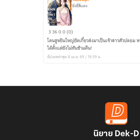
อังยี่สีแดง
แผน
3
36
0
0 (0)
เกี้ยว
โดนฮูหยินใหญ่ยัดเกี้ยวส่งมาเป็นเจ้าสาวตัวปลอม หว
รัก
ได้ตั้งแต่ยังไม่ทันข้ามคืน!
ฉบับ
อัปเดตล่าสุด 8 เม.ย. 69 / 19:39 น.
ฮู
หยิน
ตัว
ปลอม
นิยาย Dek-D