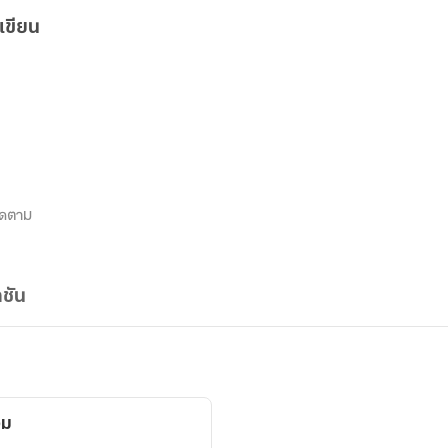
เขียน
ิดตาม
ชัน
อม