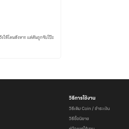
ังให้โดนสังหาร แต่ดันถูกจับโป๊ะ
วิธีการใช้งาน
วิธีเติม Coin / ชำระเงิน
วิธีซื้อนิยาย