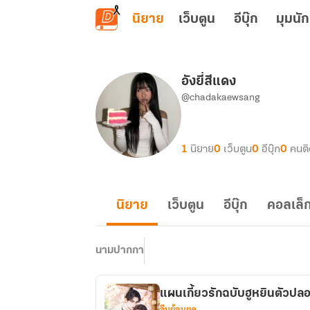
ข้ามไปยังเนื้อหาหลัก
นิยาย
เว็บตูน
อีบุ๊ก
มุมนัก
อังยี่สีแดง
@chadakaewsang
1
นิยาย
0
เว็บตูน
0
อีบุ๊ก
0
คนต
นิยาย
เว็บตูน
อีบุ๊ก
คอลเล็ก
นามปากกา
แผนเกี้ยวรักฉบับฮูหยินตัวปล
จีนย้อนยุค