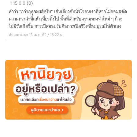
30
1
15
0
0 (0)
Age
คำว่า "กว่าฤดูจะผลัดใบ" เช่นเดียวกับหัวใจคนเราที่หากไม่ยอมสลัด
:
ความทรงจำที่แห้งเหี่ยวทิ้งไป พื้นที่สำหรับความทรงจำใหม่ ๆ ก็จะ
กว่า
ไม่มีวันเกิดขึ้น การเปิดยอมรับคือการเปิดชีวิตที่สมบูรณ์ให้ตัวเอง
ฤดู
อัปเดตล่าสุด 13 เม.ย. 69 / 18:22 น.
จะ
ผลัด
ใบ
ณ
บ้าน
เมฆ