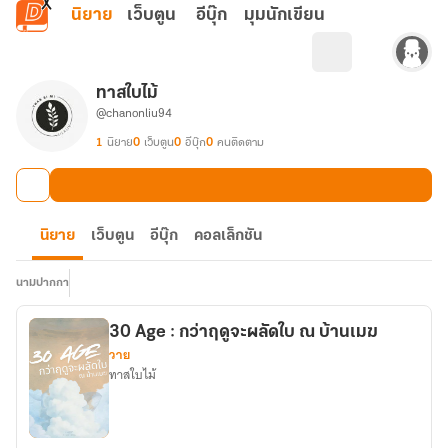
ข้ามไปยังเนื้อหาหลัก
นิยาย
เว็บตูน
อีบุ๊ก
มุมนักเขียน
ทาสใบไม้
@chanonliu94
1
นิยาย
0
เว็บตูน
0
อีบุ๊ก
0
คนติดตาม
นิยาย
เว็บตูน
อีบุ๊ก
คอลเล็กชัน
นามปากกา
30 Age : กว่าฤดูจะผลัดใบ ณ บ้านเมฆ
วาย
ทาสใบไม้