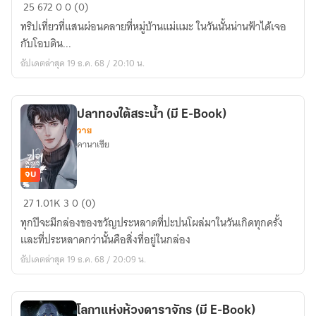
ผืน
25
672
0
0 (0)
ดิน
ทริปเที่ยวที่แสนผ่อนคลายที่หมู่บ้านแม่แมะ ในวันนั้นน่านฟ้าได้เจอ
โอบ
กับโอบดิน...
น่าน
อัปเดตล่าสุด 19 ธ.ค. 68 / 20:10 น.
ฟ้า
ปลาทองใต้สระน้ำ (มี E-Book)
วาย
คานาเซีย
จบ
ปลาทอง
27
1.01K
3
0 (0)
ใต้
ทุกปีจะมีกล่องของขวัญประหลาดที่ปะปนโผล่มาในวันเกิดทุกครั้ง
สระ
และที่ประหลาดกว่านั้นคือสิ่งที่อยู่ในกล่อง
น้ำ
อัปเดตล่าสุด 19 ธ.ค. 68 / 20:09 น.
(มี
E-
Book)
โลกาแห่งห้วงดาราจักร (มี E-Book)