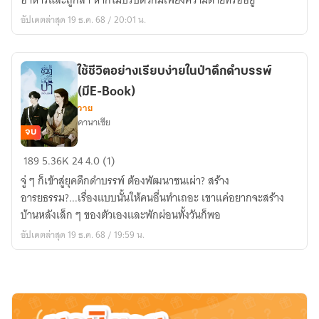
อาหารและถูกล่า หากไม่ปรับตัวก็มีเพียงความตายที่รออยู่
แมลง
อัปเดตล่าสุด 19 ธ.ค. 68 / 20:01 น.
ใน
วัน
สิ้น
ใช้ชีวิตอย่างเรียบง่ายในป่าดึกดำบรรพ์
โลก
(มีE-Book)
(มี
วาย
E-
คานาเซีย
Book)
จบ
ใช้
189
5.36K
24
4.0 (1)
ชีวิต
จู่ ๆ ก็เข้าสู่ยุคดึกดำบรรพ์ ต้องพัฒนาชนเผ่า? สร้าง
อย่าง
อารยธรรม?...เรื่องแบบนั้นให้คนอื่นทำเถอะ เขาแค่อยากจะสร้าง
เรียบ
บ้านหลังเล็ก ๆ ของตัวเองและพักผ่อนทั้งวันก็พอ
ง่าย
อัปเดตล่าสุด 19 ธ.ค. 68 / 19:59 น.
ใน
ป่า
ดึกดำบรรพ์
(มีE-
Book)