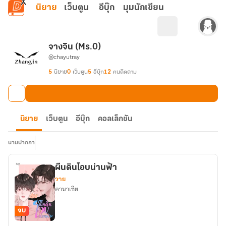
ข้ามไปยังเนื้อหาหลัก
นิยาย
เว็บตูน
อีบุ๊ก
มุมนักเขียน
จางจิน (Ms.0)
@chayutray
5
นิยาย
0
เว็บตูน
5
อีบุ๊ก
12
คนติดตาม
นิยาย
เว็บตูน
อีบุ๊ก
คอลเล็กชัน
นามปากกา
ผืนดินโอบน่านฟ้า
วาย
คานาเซีย
จบ