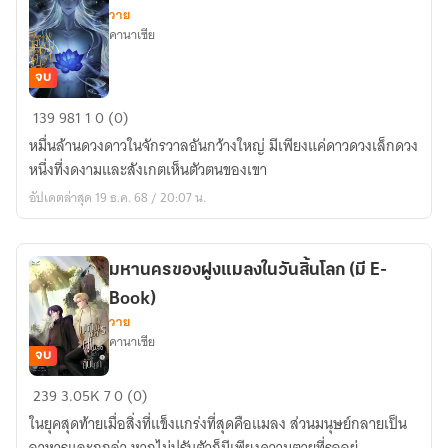
วาย
คานาเซีย
จบ
โลกา
139
981
1
0 (0)
แห่ง
หมื่นล้านดวงดาวในจักรวาลอันกว้างใหญ่ มีเพียงแค่ดาวดวงเล็กดวง
ห้วง
หนึ่งที่งดงามและสังเกตเห็นตัวตนของเขา
ดารา
อัปเดตล่าสุด 19 ธ.ค. 68 / 20:07 น.
จักร
(มี
E-
มหานครของฝูงแมลงในวันสิ้นโลก (มี E-
Book)
Book)
วาย
คานาเซีย
จบ
มหานคร
239
3.05K
7
0 (0)
ของ
ในยุคสุดท้ายเมื่อสิ่งที่แข็งแกร่งที่สุดคือแมลง ส่วนมนุษย์กลายเป็น
ฝูง