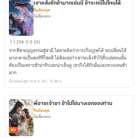
เขาคลั่งรักข้ามากเช่นนี้ ข้าจะหนีไปไหนได้
จีนย้อนยุค
ไฉ่เลี่ยงหรง
เขา
1
1.25K
0
0 (0)
คลั่ง
จากพี่ชายบุญธรรมสู่สามี ไม่คาดคิดว่าการเก็บบุรุษได้ จะเปลี่ยนให้
รัก
นางกลายเป็นสตรีที่โชคดี ไม่คิดเลยว่าเขาจะเล็งข้าไว้ตั้งแต่ตอนนั้น
ข้า
ต้องเป็นเพราะข้าน่ารักและน่าเอ็นดู เขาถึงได้รักมั่นและหวงแหนข้า
มาก
มาก
เช่น
อัปเดตล่าสุด 14 พ.ค. 68 / 16:48 น.
นี้
ข้า
จะ
พี่ชายเจ้าขา ข้าไม่ใช่นางเอกของท่าน
หนี
จีนย้อนยุค
ไป
ไฉ่เลี่ยงหรง
ไหน
ได้
จบ