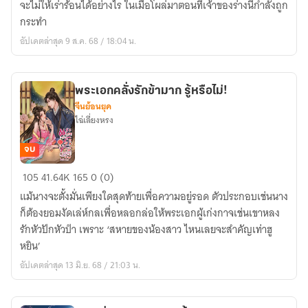
จะไม่ให้เร่าร้อนได้อย่างไร ในเมื่อโผล่มาตอนที่เจ้าของร่างนี้กำลังถูก
รัก
กระทำ
ข้า!
อัปเดตล่าสุด 9 ส.ค. 68 / 18:04 น.
พระเอกคลั่งรักข้ามาก รู้หรือไม่!
จีนย้อนยุค
ไฉ่เลี่ยงหรง
จบ
พระเอก
105
41.64K
165
0 (0)
คลั่ง
แม้นางจะตั้งมั่นเพียงใดสุดท้ายเพื่อความอยู่รอด ตัวประกอบเช่นนาง
รัก
ก็ต้องยอมงัดเล่ห์กลเพื่อหลอกล่อให้พระเอกผู้เก่งกาจเช่นเขาหลง
ข้า
รักหัวปักหัวปำ เพราะ ‘สหายของน้องสาว ไหนเลยจะสำคัญเท่าฮู
มาก
หยิน’
รู้
อัปเดตล่าสุด 13 มิ.ย. 68 / 21:03 น.
หรือ
ไม่!