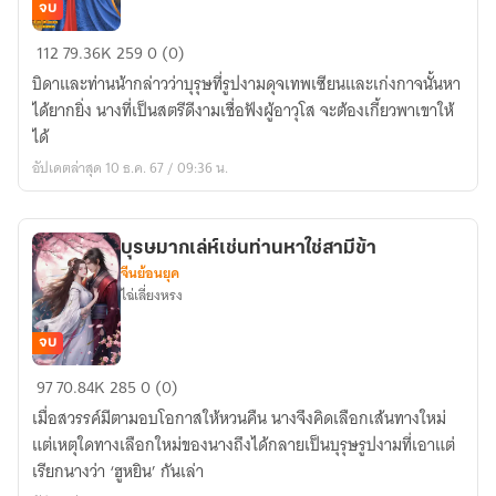
จบ
สตรี
112
79.36K
259
0 (0)
ดี
บิดาและท่านน้ากล่าวว่าบุรุษที่รูปงามดุจเทพเซียนและเก่งกาจนั้นหา
งาม
ได้ยากยิ่ง นางที่เป็นสตรีดีงามเชื่อฟังผู้อาวุโส จะต้องเกี้ยวพาเขาให้
เช่น
ได้
ข้า
อัปเดตล่าสุด 10 ธ.ค. 67 / 09:36 น.
น่ะ
หรือ
คือ
บุรษมากเล่ห์เช่นท่านหาใช่สามีข้า
นาง
จีนย้อนยุค
ร้าย
ไฉ่เลี่ยงหรง
จบ
บุร
97
70.84K
285
0 (0)
ษมา
เมื่อสวรรค์มีตามอบโอกาสให้หวนคืน นางจึงคิดเลือกเส้นทางใหม่
ก
แต่เหตุใดทางเลือกใหม่ของนางถึงได้กลายเป็นบุรุษรูปงามที่เอาแต่
เล่ห์
เรียกนางว่า ‘ฮูหยิน’ กันเล่า
เช่น