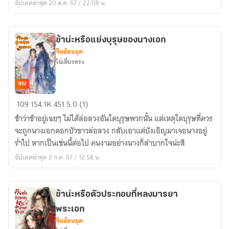
อัปเดตล่าสุด 20 ส.ค. 67 / 22:08 น.
ท่าน
หา
ใช่
ข้าน่ะหรือแย่งบุรุษของนางเอก
สามี
จีนย้อนยุค
ข้า
ไฉ่เลี่ยงหรง
จบ
ข้า
109
154.1K
451
5.0 (1)
น่ะ
ข้าว่าข้าอยู่เฉยๆ ไม่ได้ล่อลวงอันใดบุรุษพวกนั้น แต่เหตุใดบุรุษที่ควร
หรือ
จะถูกนางเอกดอกบัวขาวล่อลวง กลับเอาแต่บังเอิญมาเจอนางอยู่
แย่ง
ร่ำไป หากเป็นเช่นนี้ต่อไป คนงามอย่างนางก็ลำบากใจน่ะสิ
บุรุษ
อัปเดตล่าสุด 2 ก.ค. 67 / 12:58 น.
ของ
นางเอก
ข้าน่ะหรือตัวประกอบที่หลงมารยา
พระเอก
จีนย้อนยุค