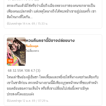
ได้
ตกลงกันแล้วมิใช่หรือว่าเมื่อถึงเมืองหลวงเราสองคนจะกลายเป็น
ตั้งใจ
เพียงคนแปลกหน้า แต่เหตุใดนางถึงได้พบหน้าเขาอยู่บ่อยครั้ง เขา
ทำให้
ติดใจนางที่ใดกัน...
ท่าน
อัปเดตล่าสุด 14 ก.พ. 69 / 15:33 น.
คลั่ง
รัก
หวนคืนครานี้มิอาจปล่อยนาง
จีนย้อนยุค
ไฉ่เลี่ยงหรง
จบ
หวน
68
32.55K
108
4.7 (3)
คืน
ไหนเล่าชินอ๋องผู้เย็นชา โหดเหี้ยมและหยิ่งยโสที่นางเคยร่วมเตียงกับ
ครา
เขาในชาติก่อน ตรงหน้านางยามนี้มีเพียงบุรุษหน้าหนาที่ชอบทำหน้า
นี้
ออดอ้อนขอความเห็นใจ หรือที่เขาเปลี่ยนไปเช่นนี้เพราะมีจุด
มิ
ประสงค์ใดแอบแฝง
อาจ
อัปเดตล่าสุด 12 ม.ค. 69 / 07:29 น.
ปล่อย