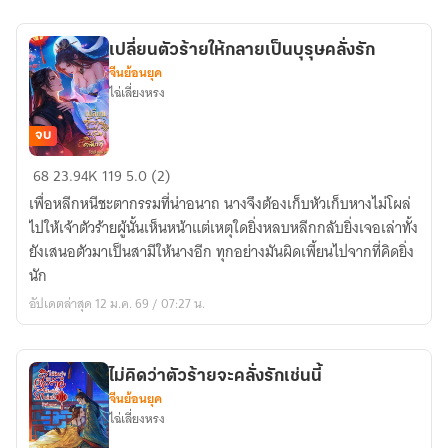
นาง
เปลี่ยนตัวร้ายให้กลายเป็นบุรุษคลั่งรัก
จีนย้อนยุค
ไฉ่เลี่ยงหรง
จบ
เปลี่ยน
68
23.94K
119
5.0 (2)
ตัว
เพื่อหลีกหนีชะตากรรมที่น่าอนาถ นางจึงต้องเก็บหัวเก็บหางไม่โผล่
ร้าย
ไปให้เจ้าตัวร้ายผู้นั้นเห็นหน้าแต่เหตุใดยิ่งหลบหลีกกลับยิ่งเจอเล่าทั้ง
ให้
ยังเสนอตัวมาเป็นสามีให้นางอีก ทุกอย่างมันผิดเพี้ยนไปจากที่คิดยิ่ง
กลาย
นัก
เป็น
อัปเดตล่าสุด 12 ม.ค. 69 / 07:27 น.
บุรุษ
คลั่ง
รัก
ไม่คิดว่าตัวร้ายจะคลั่งรักเช่นนี้
จีนย้อนยุค
ไฉ่เลี่ยงหรง