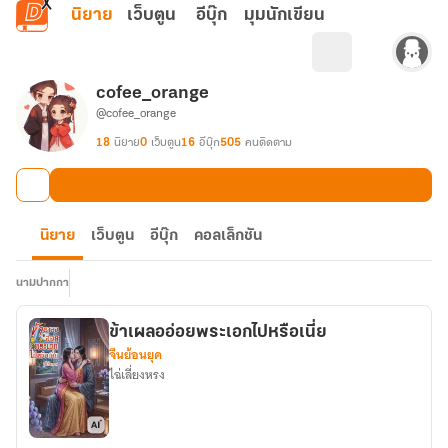
ข้ามไปยังเนื้อหาหลัก
นิยาย
เว็บตูน
อีบุ๊ก
มุมนักเขียน
cofee_orange
@cofee_orange
18
นิยาย
0
เว็บตูน
16
อีบุ๊ก
505
คนติดตาม
นิยาย
เว็บตูน
อีบุ๊ก
คอลเล็กชัน
นามปากกา
ข้าเผลออ่อยพระเอกไปหรือเนี่ย
จีนย้อนยุค
ไฉ่เลี่ยงหรง