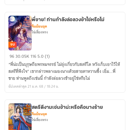
ท่าน
หรอก
พี่
พี่ชาย! ท่านกำลังล่อลวงข้าใช่หรือไม่
ชาย!
จีนย้อนยุค
ไฉ่เลี่ยงหรง
จบ
พี่
96
30.05K
116
5.0 (1)
ชาย!
“พี่น่ะเป็นบุรุษถือพรหมจรรย์ ไม่ยุ่งเกี่ยวกับสตรีใด หวังเก็บเอาไว้ให้
ท่าน
สตรีที่พึงใจ” เขากล่าวพลางมองนางด้วยสายตาหวานซึ้ง เอิ่ม...พี่
กำลัง
ชาย ท่านพูดถึงเช่นนี้ กำลังล่อลวงข้าอยู่ใช่หรือไม่
ล่อลวง
อัปเดตล่าสุด 21 ม.ค. 68 / 18:24 น.
ข้า
ใช่
หรือ
สตรีดีงามเช่นข้าน่ะหรือคือนางร้าย
ไม่
จีนย้อนยุค
ไฉ่เลี่ยงหรง