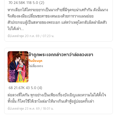
ข้า
70
24.58K
118
5.0 (2)
เผลอ
หากเลือกได้ใครจะอยากเป็นนางร้ายที่มีจุดจบน่าเศร้ากัน ดังนั้นนาง
อ่อย
จึงต้องลงมือเปลี่ยนชะตาของตนเองด้วยการวางแผนอ่อย
พระเอก
ตัวประกอบผู้เป็นสหายของพระเอก แต่ทว่าเหตุใดกลับผิดฝาผิดตัว
ไป
ไปได้เล่า...
หรือ
อัปเดตล่าสุด 20 ก.ค. 69 / 07:23 น.
เนี่ย
ข้าถูกพระเอกกล่าวหาว่าล่อลวงเขา
จีนย้อนยุค
ไฉ่เลี่ยงหรง
ข้า
68
21.67K
43
5.0 (4)
ถูก
ล่อลวงที่ใดกัน ทุกอย่างเป็นเพียงเรื่องบังเอิญและความไม่ได้ตั้งใจ
พระเอก
ทั้งนั้น ก็ใครใช้ให้เขาโผล่มาให้นางกินเต้าหู้อยู่บ่อยครั้งเล่า
กล่าว
อัปเดตล่าสุด 23 พ.ค. 69 / 18:01 น.
หา