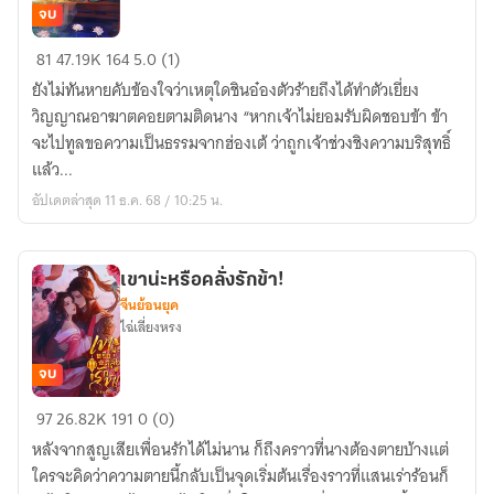
จบ
ไม่
81
47.19K
164
5.0 (1)
คิด
ยังไม่ทันหายคับข้องใจว่าเหตุใดชินอ๋องตัวร้ายถึงได้ทำตัวเยี่ยง
ว่า
วิญญาณอาฆาตคอยตามติดนาง “หากเจ้าไม่ยอมรับผิดชอบข้า ข้า
ตัว
จะไปทูลขอความเป็นธรรมจากฮ่องเต้ ว่าถูกเจ้าช่วงชิงความบริสุทธิ์
ร้าย
แล้ว...
จะ
อัปเดตล่าสุด 11 ธ.ค. 68 / 10:25 น.
คลั่ง
รัก
เช่น
เขาน่ะหรือคลั่งรักข้า!
นี้
จีนย้อนยุค
ไฉ่เลี่ยงหรง
จบ
เขา
97
26.82K
191
0 (0)
น่ะ
หลังจากสูญเสียเพื่อนรักได้ไม่นาน ก็ถึงคราวที่นางต้องตายบ้างแต่
หรือ
ใครจะคิดว่าความตายนี้กลับเป็นจุดเริ่มต้นเรื่องราวที่แสนเร่าร้อนก็
คลั่ง