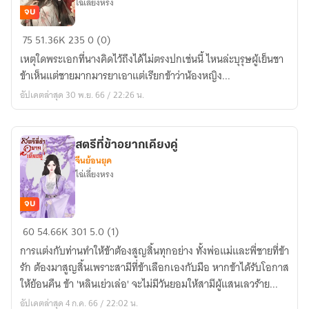
ไฉ่เลี่ยงหรง
จบ
ข้า
75
51.36K
235
0 (0)
น่ะ
เหตุใดพระเอกที่นางคิดไว้ถึงได้ไม่ตรงปกเช่นนี้ ไหนล่ะบุรุษผู้เย็นชา
หรือ
ข้าเห็นแต่ชายมากมารยาเอาแต่เรียกข้าว่าน้องหญิง...
ตัวประกอบ
อัปเดตล่าสุด 30 พ.ย. 66 / 22:26 น.
ที่
หลง
มารยา
สตรีที่ข้าอยากเคียงคู่
พระเอก
จีนย้อนยุค
ไฉ่เลี่ยงหรง
จบ
สตรี
60
54.66K
301
5.0 (1)
ที่
การแต่งกับท่านทำให้ข้าต้องสูญสิ้นทุกอย่าง ทั้งพ่อแม่และพี่ชายที่ข้า
ข้า
รัก ต้องมาสูญสิ้นเพราะสามีที่ข้าเลือกเองกับมือ หากข้าได้รับโอกาส
อยาก
ให้ย้อนคืน ข้า 'หลินเย่วเล่อ' จะไม่มีวันยอมให้สามีผู้แสนเลวร้าย...
เคียง
อัปเดตล่าสุด 4 ก.ค. 66 / 22:02 น.