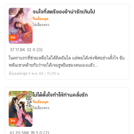
ว่า
ล่อลวง
จนใจที่สตรีของข้าน่ารักเกินไป
เขา
จีนย้อนยุค
ไฉ่เลี่ยงหรง
จบ
จน
37
17.8K
32
0 (0)
ใจ
ในคราแรกที่ช่วยเหลือไม่ได้คิดอันใด แต่พอได้เพ่งพิศอย่างตั้งใจ ฉับ
ที่
พลันเขาคล้ายกับว่าจะได้เจอฮูหยินของตนเองแล้ว...
สตรี
อัปเดตล่าสุด 5 พ.ค. 69 / 15:09 น.
ของ
ข้า
น่า
ไม่ได้ตั้งใจทำให้ท่านคลั่งรัก
รัก
จีนย้อนยุค
เกิน
ไฉ่เลี่ยงหรง
ไป
จบ
ไม่
61
20.58K
78
5.0 (2)