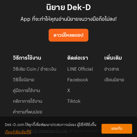
นิยาย Dek-D
App ที่จะทำให้คุณอ่านนิยายจนวางมือถือไม่ลง!
ดาวน์โหลดแอป
วิธีการใช้งาน
ติดต่อเรา
เพิ่มเติม
วิธีเติม Coin / ชำระเงิน
LINE Official
ข่าวสาร
วิธีซื้อนิยาย
Facebook
เขียนนิยาย
คู่มือการใช้งาน
X
กติกาการใช้งาน
Tiktok
คำถามที่พบบ่อย
Dek-D.com ใช้คุกกี้เพื่อพัฒนาประสบการณ์ของ ผู้ใช้ให้ดียิ่งขึ้น
ยอมรับ
เรียนรู้เพิ่มเติมที่นี่
© 2026
Dek-D Interactive Co.,Ltd.
All rights reserved. |
Privacy Policy