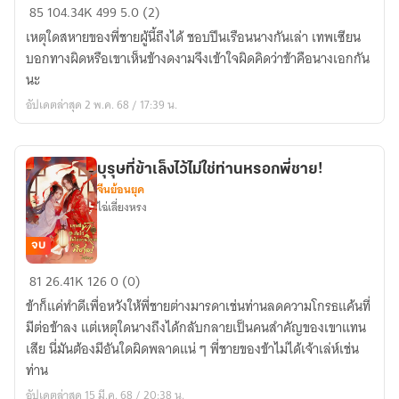
พี่
85
104.34K
499
5.0 (2)
ชาย
เหตุใดสหายของพี่ชายผู้นี้ถึงได้ ชอบปีนเรือนนางกันเล่า เทพเซียน
เจ้าขา
บอกทางผิดหรือเขาเห็นข้างดงามจึงเข้าใจผิดคิดว่าข้าคือนางเอกกัน
ข้า
นะ
ไม่ใช่
อัปเดตล่าสุด 2 พ.ค. 68 / 17:39 น.
นางเอก
ของ
ท่าน
บุรุษที่ข้าเล็งไว้ไม่ใช่ท่านหรอกพี่ชาย!
จีนย้อนยุค
ไฉ่เลี่ยงหรง
จบ
บุรุษ
81
26.41K
126
0 (0)
ที่
ข้าก็แค่ทำดีเพื่อหวังให้พี่ชายต่างมารดาเช่นท่านลดความโกรธแค้นที่
ข้า
มีต่อข้าลง แต่เหตุใดนางถึงได้กลับกลายเป็นคนสำคัญของเขาแทน
เล็ง
เสีย นี่มันต้องมีอันใดผิดพลาดแน่ ๆ พี่ชายของข้าไม่ได้เจ้าเล่ห์เช่น
ไว้
ท่าน
ไม่ใช่
อัปเดตล่าสุด 15 มี.ค. 68 / 20:38 น.