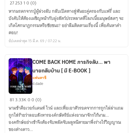
ฉัน
27
253
1
0 (0)
เก็บ
หากมรดกจากปู่ผู้ล่วงลับ กลับเปิดทางสู่พันธะคู่ครองกับแฟรี่ และ
แฟ
บังคับให้ต้องเผชิญหน้ากับฝูงสัตว์ประหลาดที่โลภเนื้อมนุษย์สดๆ จะ
รี่
เกิดโศกนาฏกรรมหรือชัยชนะ? อย่าลืมติดตามเรื่องนี้ เพื่อค้นหาคำ
ใกล้
ตอบ!
ตาย
อัปเดตล่าสุด 15 มี.ค. 69 / 07:22 น.
ได้
จาก
ใน
COME BACK HOME​ ภารกิจลับ... พา
ป่า
นายกลับบ้าน [ มี E-BOOK ]
[
แฟนตาซี
E-
d.dade
BOOK
]
COME
81
3.33K
0
0 (0)
BACK
นามข้าคือเวอร์แดนท์ ไวน์ และเพื่อเอาตัวรอดจากการถูกไล่ล่าแถม
HOME​
ถูกใส่ร้ายว่าลอบสังหารองค์กษัตริย์แห่งอาณาจักรไร้นาม...
ภารกิจ
องครักษ์อย่างข้าจึงต้องจับพลัดจับผลูหนีตายมาพึ่งร่างไร้วิญญาณ
ลับ...
ของต่างดาว...