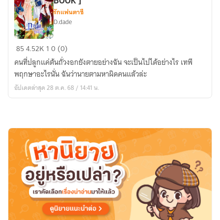
BOOK ]
เป็น
รักแฟนตาซี
D.dade
เจ้า
หญิง
ภารกิจ
เนี่ย
85
4.52K
1
0 (0)
กอบ
นะ...!!
คนที่ปลูกแค่ต้นถั่วงอกยังตายอย่างฉัน จะเป็นไปได้อย่างไร เทพี
กู้
[
พฤกษาอะไรนั่น ฉันว่านายตามหาผิดคนแล้วล่ะ
ดวงใจ
มี
อัปเดตล่าสุด 28 ต.ค. 68 / 14:41 น.
ของ
E-
รุ่งอรุณ
BOOK
[
]
มี
E-
BOOK
]