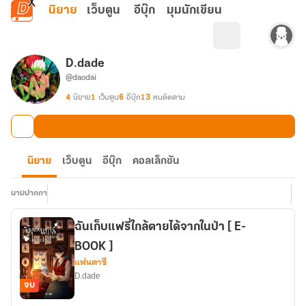
ข้ามไปยังเนื้อหาหลัก
นิยาย
เว็บตูน
อีบุ๊ก
มุมนักเขียน
D.dade
@daodai
4
นิยาย
1
เว็บตูน
6
อีบุ๊ก
13
คนติดตาม
นิยาย
เว็บตูน
อีบุ๊ก
คอลเล็กชัน
นามปากกา
ฉันเก็บแฟรี่ใกล้ตายได้จากในป่า [ E-
BOOK ]
แฟนตาซี
D.dade
จบ