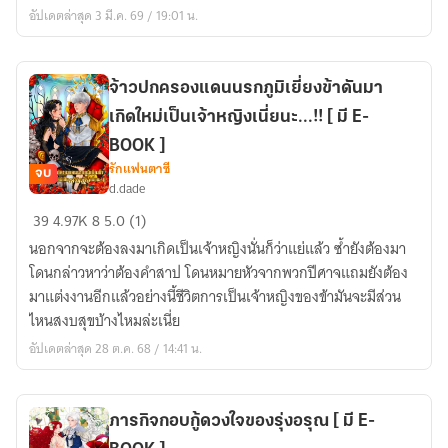
พา
อัปเดตล่าสุด 3 มี.ค. 69 / 19:01 น.
นายก
ลับ
บ้าน
จ้าวปกครองแดนนรกภูมิเยี่ยงข้าดันมา
[
เกิดใหม่เป็นเจ้าหญิงเนี่ยนะ...!! [ มี E-
มี
E-
BOOK ]
BOOK
รักแฟนตาซี
จบ
d.dade
]
จ้าว
39
4.97K
8
5.0 (1)
ปกครอง
นอกจากจะต้องลงมาเกิดเป็นเจ้าหญิงนั่นก็ว่าแย่แล้ว ซ้ำยังต้องมา
แดน
โดนกล่าวหาว่าต้องคำสาป โดนหมายหัวจากพวกปีศาจแถมยังต้อง
นรก
มาแต่งงานอีกแล้วอย่างนี้ชีวิตการเป็นเจ้าหญิงของข้ามันจะมีส่วน
ภูมิ
ไหนสงบสุขบ้างไหมล่ะเนี่ย
เยี่ยง
อัปเดตล่าสุด 28 ต.ค. 68 / 14:41 น.
ข้า
ดัน
มา
เกิด
ภารกิจกอบกู้ดวงใจของรุ่งอรุณ [ มี E-
ใหม่