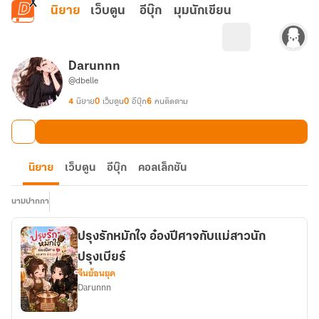
ข้ามไปยังเนื้อหาหลัก
นิยาย
เว็บตูน
อีบุ๊ก
มุมนักเขียน
Darunnn
@dbelle
4
นิยาย
0
เว็บตูน
0
อีบุ๊ก
6
คนติดตาม
นิยาย
เว็บตูน
อีบุ๊ก
คอลเล็กชัน
นามปากกา
ปรุงรักหมักใจ อ๋องปีศาจกับแม่สาวนัก
ปรุงเบียร์
จีนย้อนยุค
Darunnn