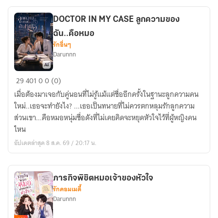
DOCTOR IN MY CASE ลูกความของ
ฉัน..คือหมอ
รักอื่นๆ
Darunnn
DOCTOR
29
401
0
0 (0)
IN
เมื่อต้องมาเจอกับคู่นอนที่ไม่รู้แม้แต่ชื่ออีกครั้งในฐานะลูกความคน
MY
ใหม่..เธอจะทำยังไง? ...เธอเป็นทนายที่ไม่ควรตกหลุมรักลูกความ
CASE
ส่วนเขา...คือหมอหนุ่มชื่อดังที่ไม่เคยคิดจะหยุดหัวใจไว้ที่ผู้หญิงคน
ลูก
ไหน
ความ
อัปเดตล่าสุด 8 ส.ค. 69 / 20:17 น.
ของ
ฉัน..คือ
หมอ
ภารกิจพิชิตหมอเจ้าของหัวใจ
รักคอมเมดี้
Darunnn