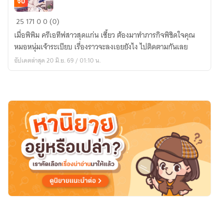
จบ
ภารกิจ
25
171
0
0 (0)
พิชิต
เมื่อพิพิม ครีเอทีฟสาวสุดแก่น เซี้ยว ต้องมาทำภารกิจพิชิดใจคุณ
หมอ
หมอหนุ่มเจ้าระเบียบ เรื่องราวจะลงเอยยังไง ไปติดตามกันเลย
เจ้าของ
อัปเดตล่าสุด 20 มิ.ย. 69 / 01:10 น.
หัวใจ