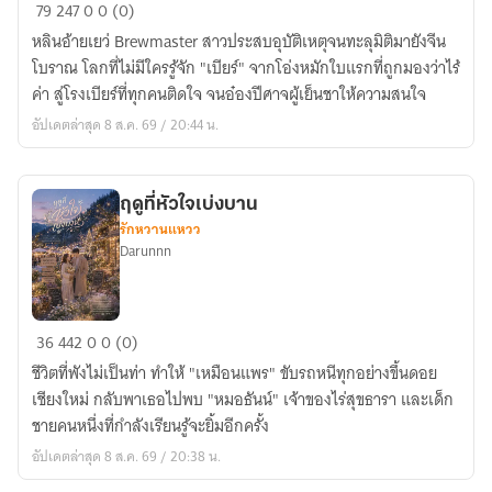
ปรุง
79
247
0
0 (0)
รัก
หลินอ้ายเยว่ Brewmaster สาวประสบอุบัติเหตุจนทะลุมิติมายังจีน
หมัก
โบราณ โลกที่ไม่มีใครรู้จัก "เบียร์" จากโอ่งหมักใบแรกที่ถูกมองว่าไร้
ใจ
ค่า สู่โรงเบียร์ที่ทุกคนติดใจ จนอ๋องปีศาจผู้เย็นชาให้ความสนใจ
อ๋อง
อัปเดตล่าสุด 8 ส.ค. 69 / 20:44 น.
ปีศาจ
กับ
แม่
ฤดูที่หัวใจเบ่งบาน
สาว
รักหวานแหวว
นัก
Darunnn
ปรุง
เบียร์
ฤดู
36
442
0
0 (0)
ที่
ชีวิตที่พังไม่เป็นท่า ทำให้ "เหมือนแพร" ขับรถหนีทุกอย่างขึ้นดอย
หัวใจ
เชียงใหม่ กลับพาเธอไปพบ "หมอธันน์" เจ้าของไร่สุขธารา และเด็ก
เบ่ง
ชายคนหนึ่งที่กำลังเรียนรู้จะยิ้มอีกครั้ง
บาน
อัปเดตล่าสุด 8 ส.ค. 69 / 20:38 น.