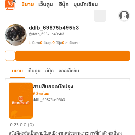
ข้ามไปยังเนื้อหาหลัก
นิยาย
เว็บตูน
อีบุ๊ก
มุมนักเขียน
ddfb_69875b495b3
@ddfb_69875b495b3
1
นิยาย
0
เว็บตูน
0
อีบุ๊ก
0
คนติดตาม
นิยาย
เว็บตูน
อีบุ๊ก
คอลเล็กชัน
สายสืบยอดนักปรุง
พีเรียดไทย
ddfb_69875b495b3
สาย
0
23
0
0 (0)
สืบ
สวัสดีค่ะฉันเป็นสายสืบหญิงจากหน่วยงานราชการที่กำลังจะเลื่อน