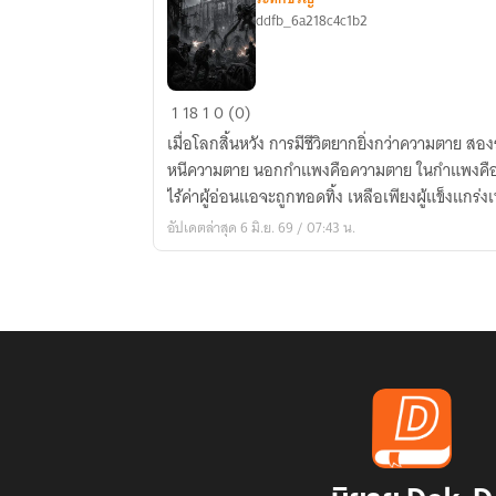
ddfb_6a218c4c1b2
โลก
1
18
1
0 (0)
ที่
เมื่อโลกสิ้นหวัง การมีชีวิตยากยิ่งกว่าความตาย สอ
สาม
หนีความตาย นอกกำแพงคือความตาย ในกำแพงคือค
ไร้ค่าผู้อ่อนแอจะถูกทอดทิ้ง เหลือเพียงผู้แข็งแกร่งเท่
อัปเดตล่าสุด 6 มิ.ย. 69 / 07:43 น.