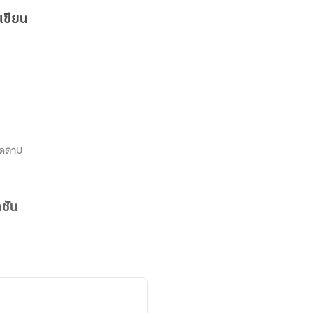
เขียน
ิดตาม
ชัน