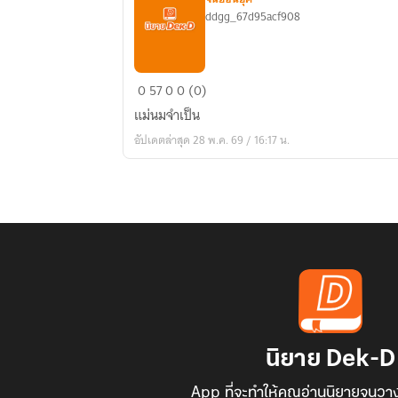
ddgg_67d95acf908
มังกร
0
57
0
0 (0)
หงส์
แม่นมจำเป็น
หลง
อัปเดตล่าสุด 28 พ.ค. 69 / 16:17 น.
บุปผา
นิยาย Dek-D
App ที่จะทำให้คุณอ่านนิยายจนวาง