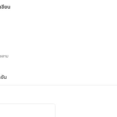
เขียน
ิดตาม
ชัน