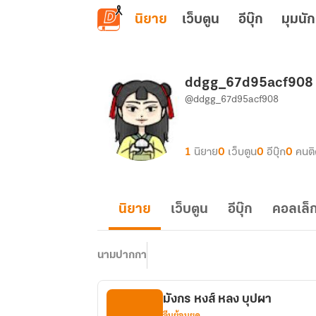
ข้ามไปยังเนื้อหาหลัก
นิยาย
เว็บตูน
อีบุ๊ก
มุมนัก
ddgg_67d95acf908
@ddgg_67d95acf908
1
นิยาย
0
เว็บตูน
0
อีบุ๊ก
0
คนต
นิยาย
เว็บตูน
อีบุ๊ก
คอลเล็ก
นามปากกา
มังกร หงส์ หลง บุปผา
จีนย้อนยุค