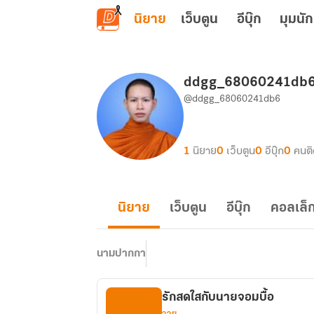
ข้ามไปยังเนื้อหาหลัก
นิยาย
เว็บตูน
อีบุ๊ก
มุมนัก
ddgg_68060241db
@ddgg_68060241db6
1
นิยาย
0
เว็บตูน
0
อีบุ๊ก
0
คนต
นิยาย
เว็บตูน
อีบุ๊ก
คอลเล็ก
นามปากกา
รักสดใสกับนายจอมบื้อ
วาย