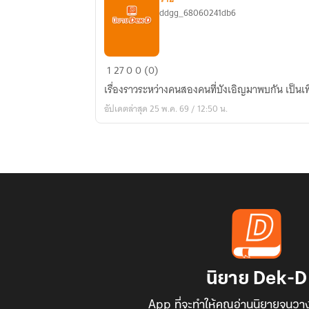
ddgg_68060241db6
รัก
1
27
0
0 (0)
สดใส
เรื่องราวระหว่างคนสองคนที่บังเอิญมาพบกัน เป็นเพ
กับ
อัปเดตล่าสุด 25 พ.ค. 69 / 12:50 น.
นาย
จอม
บื้อ
นิยาย Dek-D
App ที่จะทำให้คุณอ่านนิยายจนวาง