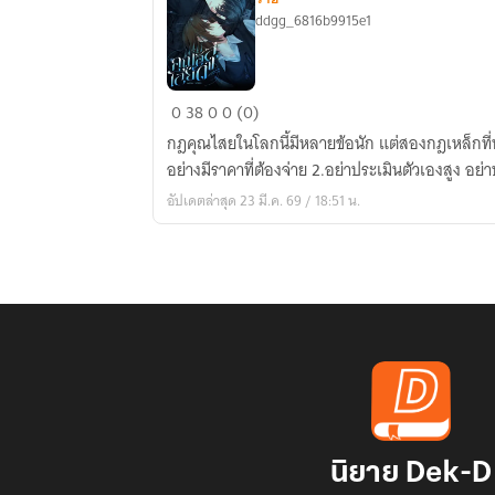
ddgg_6816b9915e1
คุณ
0
38
0
0 (0)
ไสย
กฎคุณไสยในโลกนี้มีหลายข้อนัก แต่สองกฎเหล็กที่ทุกค
อัสดง
อย่างมีราคาที่ต้องจ่าย 2.อย่าประเมินตัวเองสูง อย่า
อัปเดตล่าสุด 23 มี.ค. 69 / 18:51 น.
นิยาย Dek-D