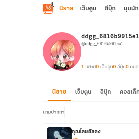
ข้ามไปยังเนื้อหาหลัก
นิยาย
เว็บตูน
อีบุ๊ก
มุมนัก
ddgg_6816b9915e1
@ddgg_6816b9915e1
1
นิยาย
0
เว็บตูน
0
อีบุ๊ก
0
คนต
นิยาย
เว็บตูน
อีบุ๊ก
คอลเล็ก
นามปากกา
คุณไสยอัสดง
วาย