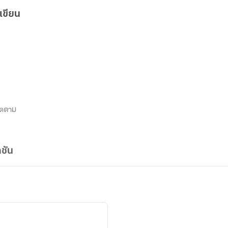
เขียน
ิดตาม
ชัน