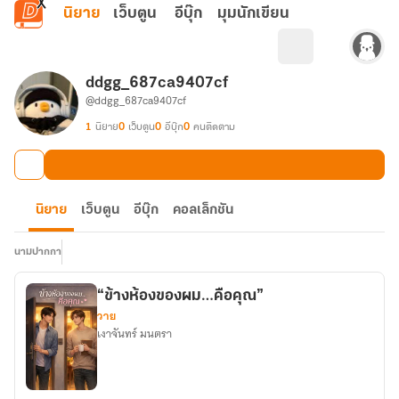
ข้ามไปยังเนื้อหาหลัก
นิยาย
เว็บตูน
อีบุ๊ก
มุมนักเขียน
ddgg_687ca9407cf
@ddgg_687ca9407cf
1
นิยาย
0
เว็บตูน
0
อีบุ๊ก
0
คนติดตาม
นิยาย
เว็บตูน
อีบุ๊ก
คอลเล็กชัน
นามปากกา
“ข้างห้องของผม…คือคุณ”
วาย
เงาจันทร์ มนตรา