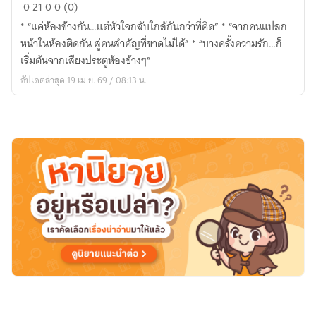
“ข้าง
0
21
0
0 (0)
ห้อง
* “แค่ห้องข้างกัน…แต่หัวใจกลับใกล้กันกว่าที่คิด” * “จากคนแปลก
ของ
หน้าในห้องติดกัน สู่คนสำคัญที่ขาดไม่ได้” * “บางครั้งความรัก…ก็
ผม…
เริ่มต้นจากเสียงประตูห้องข้างๆ”
คือ
อัปเดตล่าสุด 19 เม.ย. 69 / 08:13 น.
คุณ”