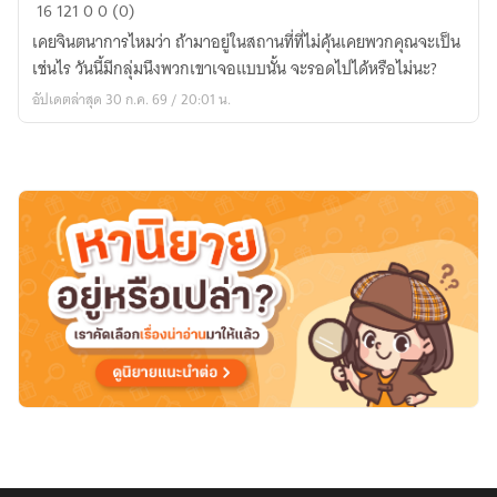
Puzzle
16
121
0
0 (0)
Box
เคยจินตนาการไหมว่า ถ้ามาอยู่ในสถานที่ที่ไม่คุ้นเคยพวกคุณจะเป็น
[Rate
เช่นไร วันนี้มีกลุ่มนึงพวกเขาเจอแบบนั้น จะรอดไปได้หรือไม่นะ?
16+]
อัปเดตล่าสุด 30 ก.ค. 69 / 20:01 น.