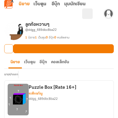
ข้ามไปยังเนื้อหาหลัก
นิยาย
เว็บตูน
อีบุ๊ก
มุมนักเขียน
ลูกท้อหวานๆ
@ddgg_689dbc8ba22
1
นิยาย
1
เว็บตูน
0
อีบุ๊ก
0
คนติดตาม
นิยาย
เว็บตูน
อีบุ๊ก
คอลเล็กชัน
นามปากกา
Puzzle Box [Rate 16+]
ระทึกขวัญ
ddgg_689dbc8ba22